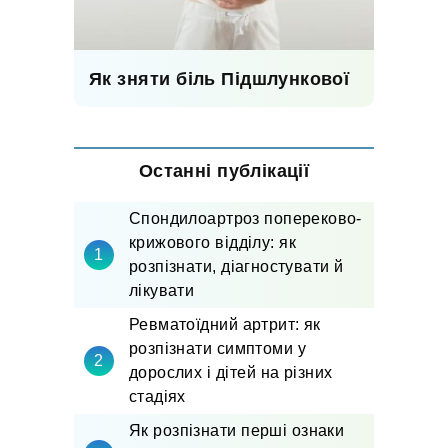
Як зняти біль Підшлункової
Останні публікації
Спондилоартроз попереково-
крижового відділу: як
розпізнати, діагностувати й
лікувати
Ревматоїдний артрит: як
розпізнати симптоми у
дорослих і дітей на різних
стадіях
Як розпізнати перші ознаки