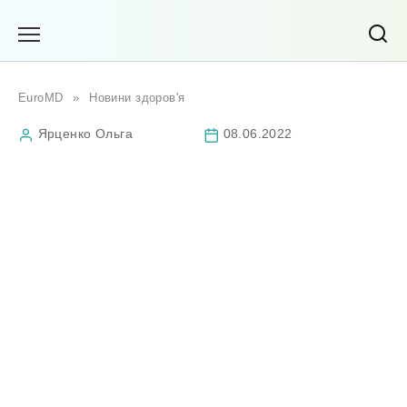
Перейти
до
вмісту
EuroMD
»
Новини здоров'я
Ярценко Ольга
08.06.2022