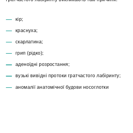
кір;
краснуха;
скарлатина;
грип (рідко);
аденоїдні розростання;
вузькі вивідні протоки гратчастого лабіринту;
аномалії анатомічної будови носоглотки