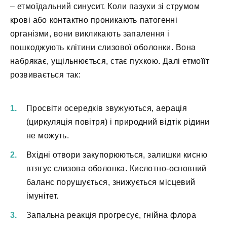
– етмоїдальний синусит. Коли пазухи зі струмом
крові або контактно проникають патогенні
організми, вони викликають запалення і
пошкоджують клітини слизової оболонки. Вона
набрякає, ущільнюється, стає пухкою. Далі етмоїїт
розвивається так:
Просвіти осередків звужуються, аерація
(циркуляція повітря) і природний відтік рідини
не можуть.
Вхідні отвори закупорюються, залишки кисню
втягує слизова оболонка. Кислотно-основний
баланс порушується, знижується місцевий
імунітет.
Запальна реакція прогресує, гнійна флора