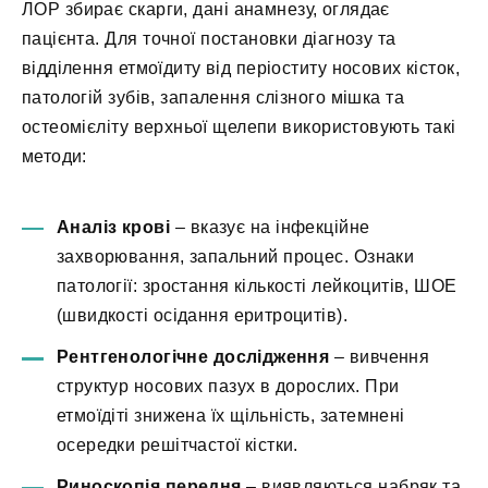
ЛОР збирає скарги, дані анамнезу, оглядає
пацієнта. Для точної постановки діагнозу та
відділення етмоїдиту від періоститу носових кісток,
патологій зубів, запалення слізного мішка та
остеомієліту верхньої щелепи використовують такі
методи:
Аналіз крові
– вказує на інфекційне
захворювання, запальний процес. Ознаки
патології: зростання кількості лейкоцитів, ШОЕ
(швидкості осідання еритроцитів).
Рентгенологічне дослідження
– вивчення
структур носових пазух в дорослих. При
етмоїдіті знижена їх щільність, затемнені
осередки решітчастої кістки.
Риноскопія передня
– виявляються набряк та