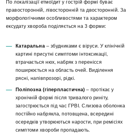
По локалізації етмоїдит у гострій формі буває
правосторонній, лівосторонній та двосторонній. За
морфологічними особливостями та характером
ексудату хвороба поділяється на 3 форми:
Катаральна
– збудниками є віруси. У клінічній
картині присутні симптоми інтоксикації,
втрачається нюх, набряк з перенісся
поширюється на область очей. Виділення
рясні, напівпрозорі, рідкі.
Поліпозна (гіперпластична)
– протікає у
хронічній формі після тривалого риніту,
загострюється під час ГРВІ. Слизова оболонка
постійно набрякла, потовщена, всередині
осередків утворюються нарости, при ремісіях
симптоми хвороби пропадають.