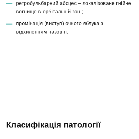
ретробульбарний абсцес – локалізоване гнійне
вогнище в орбітальній зоні;
промінація (виступ) очного яблука з
відхиленням назовні.
Класифікація патології