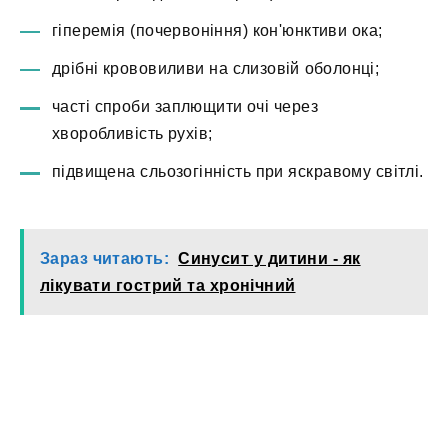
гіперемія (почервоніння) кон'юнктиви ока;
дрібні крововиливи на слизовій оболонці;
часті спроби заплющити очі через
хворобливість рухів;
підвищена сльозогінність при яскравому світлі.
Зараз читають:
Синусит у дитини - як
лікувати гострий та хронічний