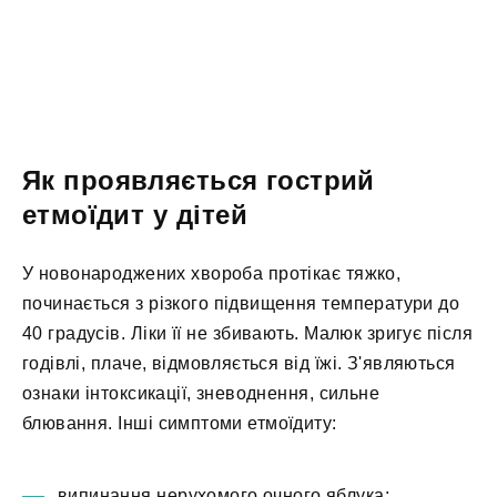
Як проявляється гострий
етмоїдит у дітей
У новонароджених хвороба протікає тяжко,
починається з різкого підвищення температури до
40 градусів. Ліки її не збивають. Малюк зригує після
годівлі, плаче, відмовляється від їжі. З'являються
ознаки інтоксикації, зневоднення, сильне
блювання. Інші симптоми етмоїдиту:
випинання нерухомого очного яблука;