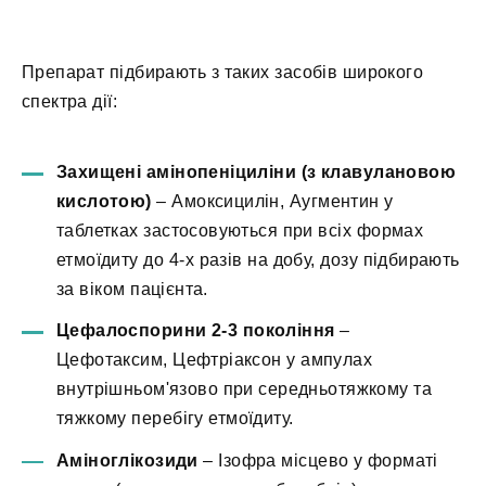
Препарат підбирають з таких засобів широкого
спектра дії:
Захищені амінопеніциліни (з клавулановою
кислотою)
– Амоксицилін, Аугментин у
таблетках застосовуються при всіх формах
етмоїдиту до 4-х разів на добу, дозу підбирають
за віком пацієнта.
Цефалоспорини 2-3 покоління
–
Цефотаксим, Цефтріаксон у ампулах
внутрішньом'язово при середньотяжкому та
тяжкому перебігу етмоїдиту.
Аміноглікозиди
– Ізофра місцево у форматі