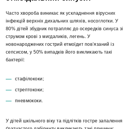
Часто хвороба виникає як ускладнення вірусних
інфекцій верхніх дихальних шляхів, носоглотки. У
80% дітей збудник потрапляє до осередків синуса зі
струмом крові з мигдаликів, легень. У
новонароджених гострий етмоїдит пов'язаний із
сепсисом, у 50% випадків його викликають такі
бактерії:
стафілококи;
стрептококи;
пневмококи.
У дітей шкільного віку та підлітків гостре запалення
ґратчастого лабіринту викликають такі причини: