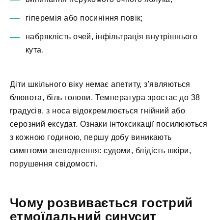
гіперемія або посиніння повік;
набряклість очей, інфільтрація внутрішнього
кута.
Діти шкільного віку немає апетиту, з'являються
блювота, біль голови. Температура зростає до 38
градусів, з носа відокремлюється гнійний або
серозний ексудат. Ознаки інтоксикації посилюються
з кожною годиною, першу добу виникають
симптоми зневоднення: судоми, блідість шкіри,
порушення свідомості.
Чому розвивається гострий
етмоїдальний синусит