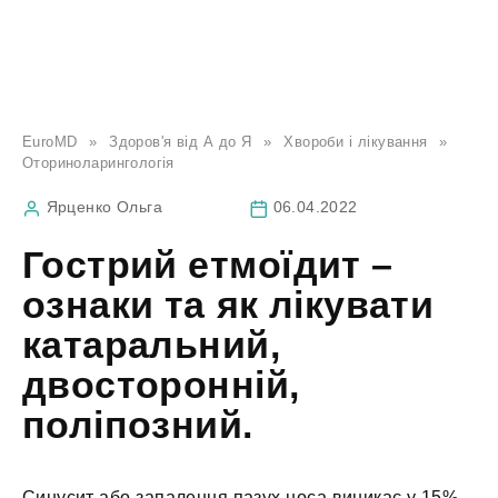
EuroMD
»
Здоров'я від А до Я
»
Хвороби і лікування
»
Оториноларингологія
Ярценко Ольга
06.04.2022
Гострий етмоїдит –
ознаки та як лікувати
катаральний,
двосторонній,
поліпозний.
Синусит або запалення пазух носа виникає у 15%