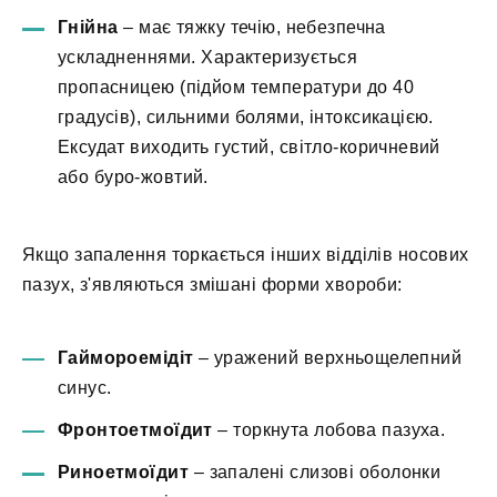
Гнійна
– має тяжку течію, небезпечна
ускладненнями. Характеризується
пропасницею (підйом температури до 40
градусів), сильними болями, інтоксикацією.
Ексудат виходить густий, світло-коричневий
або буро-жовтий.
Якщо запалення торкається інших відділів носових
пазух, з'являються змішані форми хвороби:
Гаймороемідіт
– уражений верхньощелепний
синус.
Фронтоетмоїдит
– торкнута лобова пазуха.
Риноетмоїдит
– запалені слизові оболонки