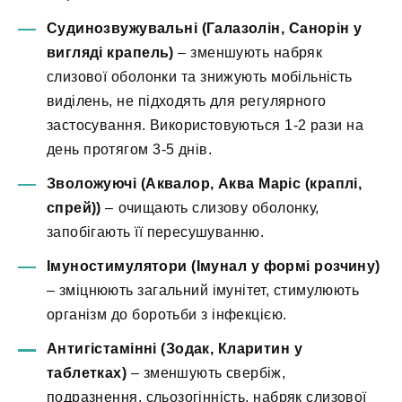
Судинозвужувальні (Галазолін, Санорін у
вигляді крапель)
– зменшують набряк
слизової оболонки та знижують мобільність
виділень, не підходять для регулярного
застосування. Використовуються 1-2 рази на
день протягом 3-5 днів.
Зволожуючі (Аквалор, Аква Маріс (краплі,
спрей))
– очищають слизову оболонку,
запобігають її пересушуванню.
Імуностимулятори (Імунал у формі розчину)
– зміцнюють загальний імунітет, стимулюють
організм до боротьби з інфекцією.
Антигістамінні (Зодак, Кларитин у
таблетках)
– зменшують свербіж,
подразнення, сльозогінність, набряк слизової