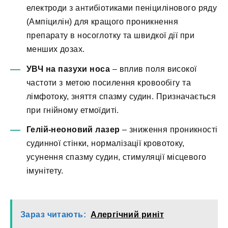
електроди з антибіотиками пеніцилінового ряду
(Ампіцилін) для кращого проникнення
препарату в носоглотку та швидкої дії при
менших дозах.
УВЧ на пазухи носа
– вплив поля високої
частоти з метою посилення кровообігу та
лімфотоку, зняття спазму судин. Призначається
при гнійному етмоїдиті.
Гелій-неоновий лазер
– зниження проникності
судинної стінки, нормалізації кровотоку,
усунення спазму судин, стимуляції місцевого
імунітету.
Зараз читають:
Алергічний риніт