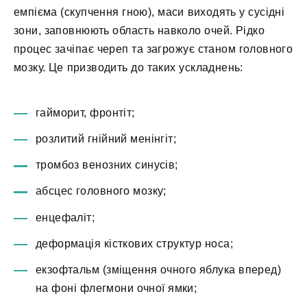
емпієма (скупчення гною), маси виходять у сусідні
зони, заповнюють область навколо очей. Рідко
процес зачіпає череп та загрожує станом головного
мозку. Це призводить до таких ускладнень:
гайморит, фронтіт;
розлитий гнійний менінгіт;
тромбоз венозних синусів;
абсцес головного мозку;
енцефаліт;
деформація кісткових структур носа;
екзофтальм (зміщення очного яблука вперед)
на фоні флегмони очної ямки;