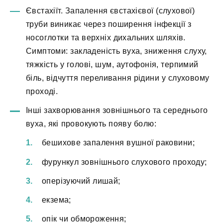
Євстахіїт. Запалення євстахієвої (слухової)
труби виникає через поширення інфекції з
носоглотки та верхніх дихальних шляхів.
Симптоми: закладеність вуха, зниження слуху,
тяжкість у голові, шум, аутофонія, терпимий
біль, відчуття переливання рідини у слуховому
проході.
Інші захворювання зовнішнього та середнього
вуха, які провокують появу болю:
бешихове запалення вушної раковини;
фурункул зовнішнього слухового проходу;
оперізуючий лишай;
екзема;
опік чи обмороження;