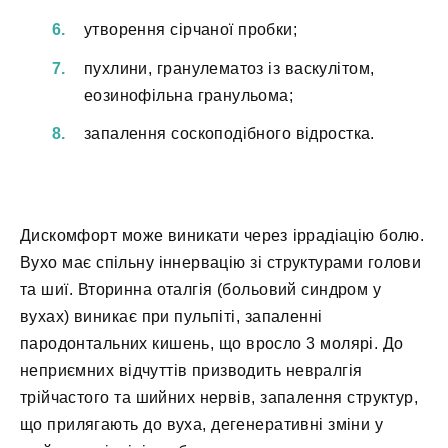
утворення сірчаної пробки;
пухлини, гранулематоз із васкулітом,
еозинофільна гранульома;
запалення соскоподібного відростка.
Дискомфорт може виникати через іррадіацію болю.
Вухо має спільну іннервацію зі структурами голови
та шиї. Вторинна оталгія (больовий синдром у
вухах) виникає при пульпіті, запаленні
пародонтальних кишень, що вросло 3 молярі. До
неприємних відчуттів призводить невралгія
трійчастого та шийних нервів, запалення структур,
що прилягають до вуха, дегенеративні зміни у