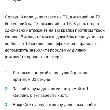
Середній палець поставте на Т1, вказівний на Т2,
безіменний на Т3, вказівний на Т4. З двох сторін
одночасно натискайте на всі крапки протягом трьох
хвилин. Виконуйте масаж, доки біль не вщухне, але
не більше 10 хвилин. Інші ефективні вправи, які
допоможуть знеболити проблемну ділянку
(виконуйте вранці та ввечері):
Легенько постукайте по вушній раковині
протягом 30 секунд.
Закрийте вуха долонями, потримайте 1
хвилину, різко заберіть кисті.
Накрийте вушну раковину долонями, робіть