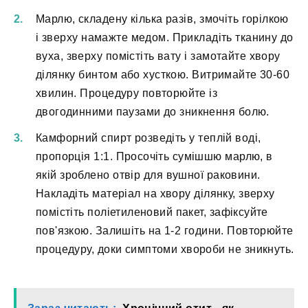
Марлю, складену кілька разів, змочіть горілкою
і зверху намажте медом. Прикладіть тканину до
вуха, зверху помістіть вату і замотайте хвору
ділянку бинтом або хусткою. Витримайте 30-60
хвилин. Процедуру повторюйте із
двогодинними паузами до зникнення болю.
Камфорний спирт розведіть у теплій воді,
пропорція 1:1. Просочіть сумішшю марлю, в
якій зроблено отвір для вушної раковини.
Накладіть матеріал на хвору ділянку, зверху
помістіть поліетиленовий пакет, зафіксуйте
пов'язкою. Залишіть на 1-2 години. Повторюйте
процедуру, доки симптоми хвороби не зникнуть.