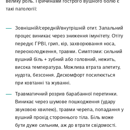
велику роль. Причинами гострого вушного болю є
такі патології:
Зовнішній/середній/внутрішній отит. Запальний
процес виникає через зниження імунітету. Отіту
передує ГРВІ, грип, кір, захворювання носа,
переохолодження, травми. Симптоми: сильний
вушний біль + зубний або головний, нежить,
висока температура. Можлива втрата апетиту,
нудота, безсоння. Дискомфорт посилюється
при ковтанні та жуванні.
Травматичний розрив барабанної перетинки.
Виникає через шумове пошкодження (удару
звуковою хвилею), травми черепа, попадання у
вушний прохід стороннього тіла. Біль може
бути дуже сильним, аж до втрати свідомості.