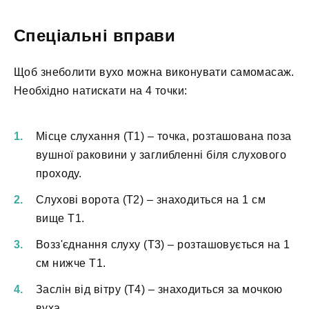
Спеціальні вправи
Щоб знеболити вухо можна виконувати самомасаж.
Необхідно натискати на 4 точки:
Місце слухання (Т1) – точка, розташована поза
вушної раковини у заглибленні біля слухового
проходу.
Слухові ворота (Т2) – знаходиться на 1 см
вище Т1.
Возз'єднання слуху (Т3) – розташовується на 1
см нижче Т1.
Заслін від вітру (Т4) – знаходиться за мочкою
вуха.