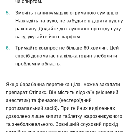
чи спиртом.
Змочіть тканину/марлю отриманою сумішшю.
Накладіть на вухо, не забудьте відкрити вушну
раковину. Додайте до слухового проходу суху
вату, укутайте його шарфом.
Тримайте компрес не більше 60 хвилин. Цей
спосіб допомагає на кілька годин знеболити
проблемну область.
Якщо барабанна перетинка ціла, можна закапати
препарат Отіпакс. Він містить лідокаїн (місцевий
анестетик) та феназон (нестероїдний
протизапальний засіб). При гнійних виділеннях
дозволено лише випити таблетку жарознижуючого
та знеболювального. Зовнішній слуховий прохід