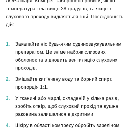
ЛОР-лікаря. Компрес заборонено робити, якщо
температура тіла вище 38 градусів, та якщо з
слухового проходу виділяється гній. Послідовність
дій:
Закапайте ніс будь-яким судинозвужувальним
препаратом. Це зніме набряк слизових
оболонок та відновить вентиляцію слухових
проходів.
Змішайте кип'ячену воду та борний спирт,
пропорція 1:1.
У тканині або марлі, складеній у кілька разів,
зробіть отвір, щоб слуховий прохід та вушна
раковина залишалися відкритими.
Шкіру в області компресу обробіть вазеліном