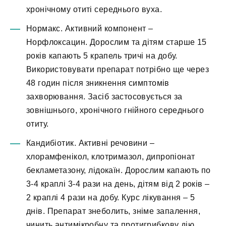
хронічному отиті середнього вуха.
Нормакс. Активний компонент –
Норфлоксацин. Дорослим та дітям старше 15
років капають 5 крапель тричі на добу.
Використовувати препарат потрібно ще через
48 годин після зникнення симптомів
захворювання. Засіб застосовується за
зовнішнього, хронічного гнійного середнього
отиту.
Кандибіотик. Активні речовини –
хлорамфенікол, клотримазол, дипропіонат
бекламетазону, лідокаїн. Дорослим капають по
3-4 краплі 3-4 рази на день, дітям від 2 років –
2 краплі 4 рази на добу. Курс лікування – 5
днів. Препарат знеболить, зніме запалення,
чинить антимікробну та протигрибкову дію.