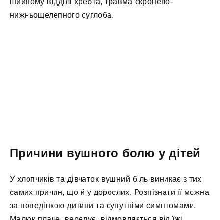
шийному відділі хребта, травма скронево-
нижньощелепного суглоба.
Причини вушного болю у дітей
У хлопчиків та дівчаток вушний біль виникає з тих
самих причин, що й у дорослих. Розпізнати її можна
за поведінкою дитини та супутніми симптомами.
Малюк плаче, вередує, відмовляється від їжі,