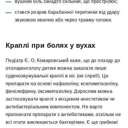
вушний біль занадто сильний, що прострілює;
стався розрив барабанної перетинки від удару
звуковою хвилею або через травму голови.
Краплі при болях у вухах
Педіатр Є. О. Комаровський каже, що до походу до
отоларингологу дитині можна закапати лише
судинозвужувальні краплі в ніс (не спреї!). Це
препарати на основі нафазоліну, ксилометазоліну,
фенілефрину, оксиметазоліну. Дорослим можна
застосовувати краплі з місцевим анестетиком чи
антибактеріальним компонентом. Не варто
призначати препарати з антибіотиками, оскільки не
всі отити викликаються бактеріями. Є ще грибкові