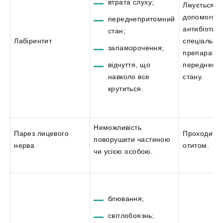
втрата слуху;
Лікується з
допомогою
переднепритомний
антибіотикі
стан;
Лабіринтит
спеціальни
запаморочення;
препаратів
відчуття, що
переднепр
навколо все
стану.
крутиться.
Неможливість
Парез лицевого
Проходить 
поворушити частиною
нерва
отитом.
чи усією особою.
блювання;
світлобоязнь;