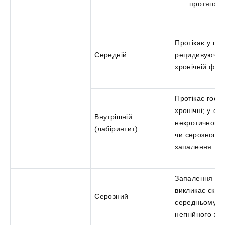
протягом 
Протікає у гос
Середній
рецидивуючій
хронічній фор
Протікає гост
хронічні; у фо
Внутрішній
некротичного,
(лабіринтит)
чи серозного
запалення.
Запалення мл
викликає скуп
Серозний
середньому ву
негнійного ха