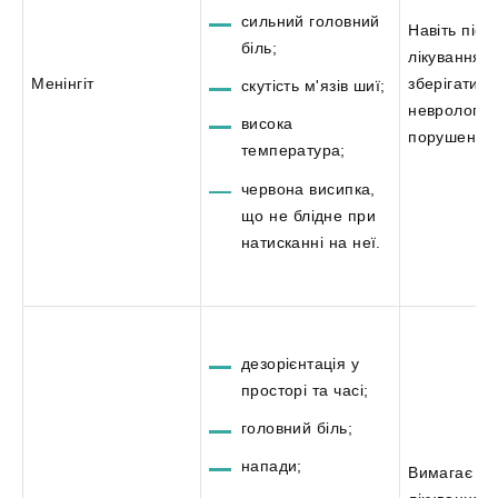
сильний головний
Навіть післ
біль;
лікування 
Менінгіт
зберігатись
скутість м'язів шиї;
неврологічн
висока
порушення
температура;
червона висипка,
що не блідне при
натисканні на неї.
дезорієнтація у
просторі та часі;
головний біль;
напади;
Вимагає не