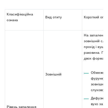
Класифікаційна
Вид отиту
Короткий опи
ознака
На запалення 
зовнішній слу
прохід і вушн
раковина. Про
двох формах:
Обмежен
Зовнішній
фурункул
зовнішньо
слухового
Дифузна. 
вухо запа
Рівень запалення