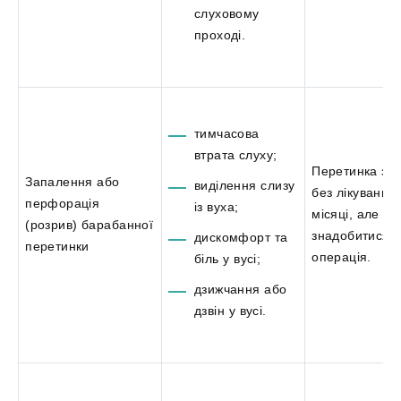
слуховому
проході.
тимчасова
втрата слуху;
Перетинка за
Запалення або
виділення слизу
без лікування 
перфорація
із вуха;
місяці, але м
(розрив) барабанної
знадобитися
дискомфорт та
перетинки
операція.
біль у вусі;
дзижчання або
дзвін у вусі.