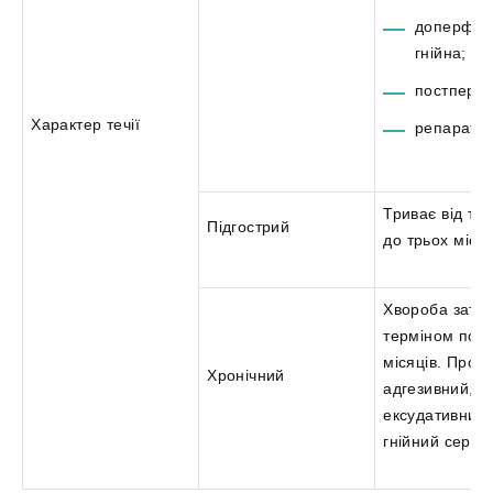
доперфор
гнійна;
постперф
Характер течії
репаратив
Триває від трь
Підгострий
до трьох місяц
Хвороба затяг
терміном пон
місяців. Проті
Хронічний
адгезивний,
ексудативний 
гнійний середн