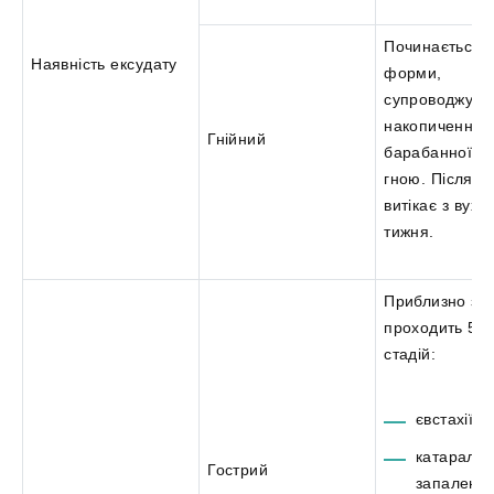
Починається з
Наявність ексудату
форми,
супроводжуєт
накопичення
Гнійний
барабанної п
гною. Після п
витікає з вуха
тижня.
Приблизно за 
проходить 5 г
стадій:
євстахіїт;
катараль
Гострий
запалення