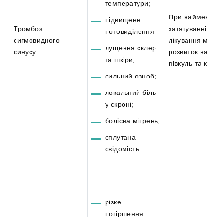
температури;
При найменш
підвищене
Тромбоз
затягуванні
потовиділення;
сигмовидного
лікування мо
лущення склер
синусу
розвиток набр
та шкіри;
півкуль та ком
сильний озноб;
локальний біль
у скроні;
болісна мігрень;
сплутана
свідомість.
різке
погіршення