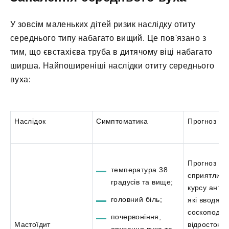
У зовсім маленьких дітей ризик наслідку отиту
середнього типу набагато вищий. Це пов'язано з
тим, що євстахієва труба в дитячому віці набагато
ширша. Найпоширеніші наслідки отиту середнього
вуха:
Наслідок
Симптоматика
Прогноз лі
Прогноз є
температура 38
сприятливи
градусів та вище;
курсу антиб
головний біль;
які вводять
соскоподіб
почервоніння,
Мастоїдит
відросток, 