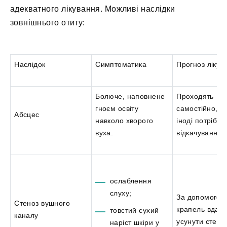
адекватного лікування. Можливі наслідки
зовнішнього отиту:
Наслідок
Симптоматика
Прогноз лікув
Болюче, наповнене
Проходять
гноєм освіту
самостійно, а
Абсцес
навколо хворого
іноді потрібно
вуха.
відкачування 
ослаблення
слуху;
За допомогою
Стеноз вушного
крапель вдаєт
товстий сухий
каналу
усунути стено
наріст шкіри у