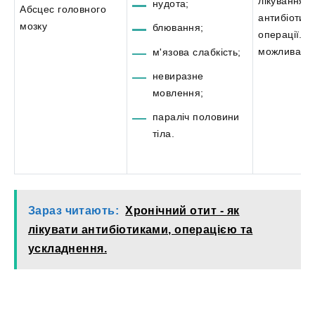
лікування
нудота;
Абсцес головного
антибіотик
мозку
блювання;
операції. Б
можлива см
м'язова слабкість;
невиразне
мовлення;
параліч половини
тіла.
Зараз читають:
Хронічний отит - як
лікувати антибіотиками, операцією та
ускладнення.