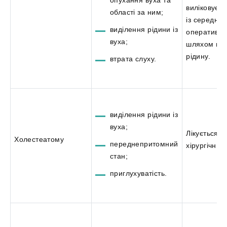
опухання вуха та
виліковуєть
області за ним;
із середньо
виділення рідини із
оперативн
вуха;
шляхом від
рідину.
втрата слуху.
виділення рідини із
вуха;
Лікується
Холестеатому
переднепритомний
хірургічни
стан;
приглухуватість.