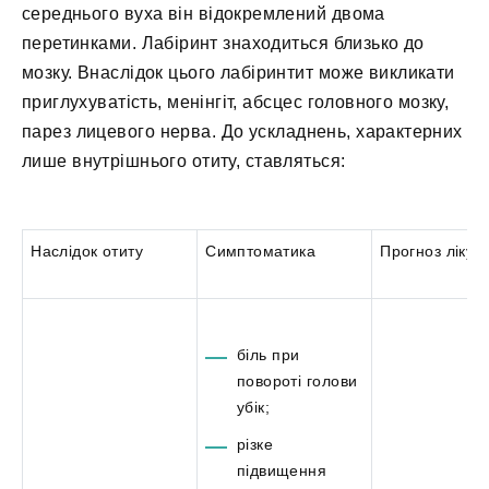
середнього вуха він відокремлений двома
перетинками. Лабіринт знаходиться близько до
мозку. Внаслідок цього лабіринтит може викликати
приглухуватість, менінгіт, абсцес головного мозку,
парез лицевого нерва. До ускладнень, характерних
лише внутрішнього отиту, ставляться:
Наслідок отиту
Симптоматика
Прогноз лікув
біль при
повороті голови
убік;
різке
підвищення