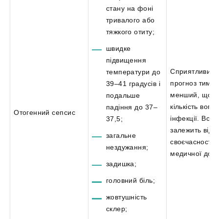
стану на фоні
тривалого або
тяжкого отиту;
швидке
підвищення
Сприятливий
температури до
прогноз тим
39–41 градусів і
менший, що б
подальше
кількість вогн
падіння до 37–
Отогенний сепсис
інфекції. Все
37,5;
залежить від
загальне
своєчасності
нездужання;
медичної доп
задишка;
головний біль;
жовтушність
склер;