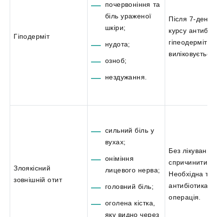
почервоніння та
біль ураженої
Після 7-денно
шкіри;
курсу антибіот
Гіподерміт
гіпеодерміт
нудота;
виліковується.
озноб;
нездужання.
сильний біль у
вухах;
Без лікування
оніміння
спричинити см
Злоякісний
лицевого нерва;
Необхідна тер
зовнішній отит
антибіотиками
головний біль;
операція.
оголена кістка,
яку видно через