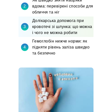
Як швидко зняти набряки
вдома: перевірені способи для
обличчя та ніг
Долікарська допомога при
кровотечі зі шлунка: що можна
і чого не можна робити
Гемоглобін нижче норми: як
підняти рівень заліза швидко
та безпечно