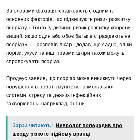
За словами фахівця, спадковість є одним із
основних факторів, що підвищують ризик розвитку
псоріазу. «Тобто [у дитини] ризик розвитку хвороби
вищий, якщо один або обоє батьків страждають на
псоріаз», — розповів лікар і додав, що садна, опіки,
порізи, укуси та інші травми шкіри також можуть
спровокувати псоріаз.
Продеус заявив, що псоріаз може виникнути через
порушення в роботі імунітету, гормональної
системи, стресу та деяких інфекційних
захворювань, наприклад, ангіни.
Зараз читають:
Невролог попередив про
шкоду різкого підйому вранці