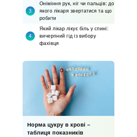
Оніміння рук, ніг чи пальців: до
якого лікаря звертатися та що
робити
Який лікар лікує біль у спині:
вичерпний гід із вибору
фахівця
Норма цукру в крові –
таблиця показників