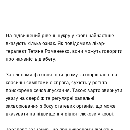
На підвищений рівень цукру у крові найчастіше
вказують кілька ознак. Як повідомила лікар-
терапевт Тетяна Романенко, вони можуть говорити
про наявність діабету.
За словами фахівця, при цьому захворюванні на
класичні симптоми є спрага, сухість у роті та
прискорене сечовипускання. Також варто звернути
увагу на свербіж та регулярні запальні
захворювання з боку статевих органів, що може
вказувати на підвищення рівня глюкози у крові.
Терапевт зазначив, що при цукровому діабеті у