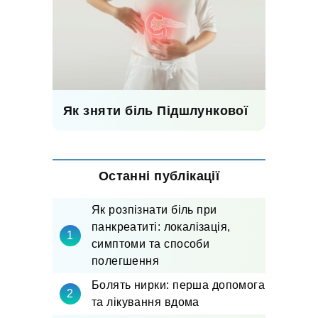
Як зняти біль Підшлункової
Останні публікації
Як розпізнати біль при
панкреатиті: локалізація,
симптоми та способи
полегшення
Болять нирки: перша допомога
та лікування вдома