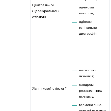
Центральної
аденома
(церебральної)
гіпофіза;
етіології
адіпозо-
генітальна
дистрофія
полікістоз
яєчників;
синдром
Яєчникової етіології
резистентних
яєчників;
гормонально-
активні пухлини