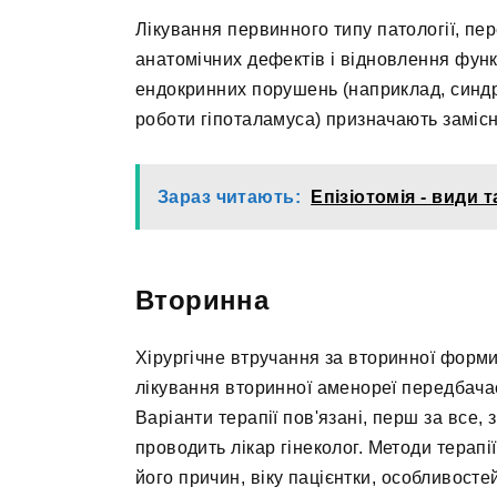
Лікування первинного типу патології, пе
анатомічних дефектів і відновлення функ
ендокринних порушень (наприклад, синд
роботи гіпоталамуса) призначають заміс
Зараз читають:
Епізіотомія - види 
Вторинна
Хірургічне втручання за вторинної форми
лікування вторинної аменореї передбачає
Варіанти терапії пов'язані, перш за все
проводить лікар гінеколог. Методи терап
його причин, віку пацієнтки, особливосте