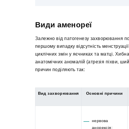
Види аменореї
Залежно від патогенезу захворювання под
першому випадку відсутність менструації
циклічних змін у яєчниках та матці. Хиб
анатомічних аномалій (атрезія піхви, ший
причин поділяють так:
Вид захворювання
Основні причини
нервова
анорексія;