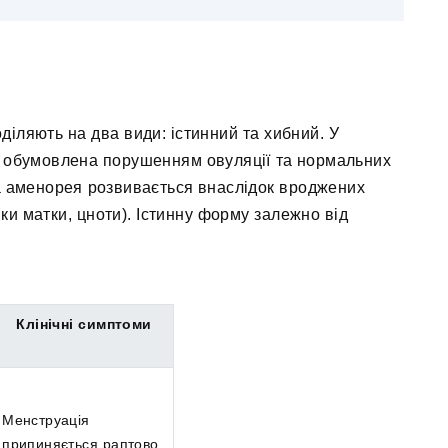
іляють на два види: істинний та хибний. У
 обумовлена ​​порушенням овуляції та нормальних
на аменорея розвивається внаслідок вроджених
ки матки, цноти). Істинну форму залежно від
Клінічні симптоми
Менструація
припиняється раптово,