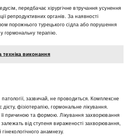
редусім, передбачає хірургічне втручання усунення
ції репродуктивних органів. За наявності
ром порожнього турецького сідла або порушення
ну гормональну терапію.
та техніка виконання
 патології, зазвичай, не проводиться. Комплексне
 дієту, фізіотерапію, гормональне лікування.
, з її причиною та формою. Лікування захворювання
ії залежать від ступеня вираженості захворювання,
й гінекологічного анамнезу.