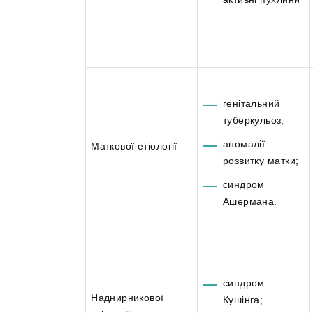
генітальний
туберкульоз;
аномалії
Маткової етіології
розвитку матки;
синдром
Ашермана.
синдром
Наднирникової
Кушінга;