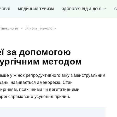
РОВ’Я
МЕДИЧНИЙ ТУРИЗМ
ЗДОРОВ’Я ВІД А ДО Я
С
гінекологія
»
Жіноча гінекологія
еї за допомогою
рургічним методом
ільше у жінок репродуктивного віку з менструальним
вань, називається аменореєю. Стан
ирінням, психічними чи вегетативними
нореї спрямовано усунення причин.