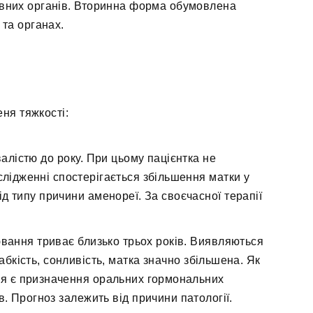
их органів. Вторинна форма обумовлена ​​
та органах.
ня тяжкості:
алістю до року. При цьому пацієнтка не
лідженні спостерігається збільшення матки у
ід типу причини аменореї. За своєчасної терапії
вання триває близько трьох років. Виявляються
абкість, сонливість, матка значно збільшена. Як
ня є призначення оральних гормональних
в. Прогноз залежить від причини патології.