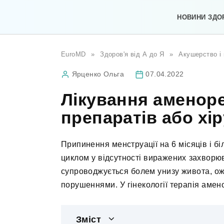
Перейти
до
НОВИНИ ЗДО
вмісту
EuroMD
»
Здоров'я від А до Я
»
Акушерство і 
Ярценко Ольга
07.04.2022
Лікування аменор
препаратів або хі
Припинення менструації на 6 місяців і б
циклом у відсутності виражених захворю
супроводжується болем унизу живота, ож
порушеннями. У гінекології терапія аме
Зміст