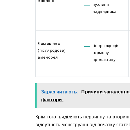
етіології
пухлини
наднирника.
Лактаційна
гіперсекреція
(післяродова)
гормону
аменорея
пролактину
Зараз читають:
Причини запалення 
фактори.
Крім того, виділяють первинну та втори
відсутність менструації від початку стат