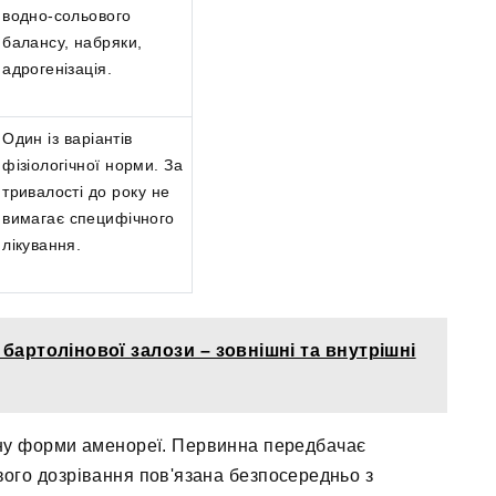
водно-сольового
балансу, набряки,
адрогенізація.
Один із варіантів
фізіологічної норми. За
тривалості до року не
вимагає специфічного
лікування.
бартолінової залози – зовнішні та внутрішні
нну форми аменореї. Первинна передбачає
евого дозрівання пов'язана безпосередньо з