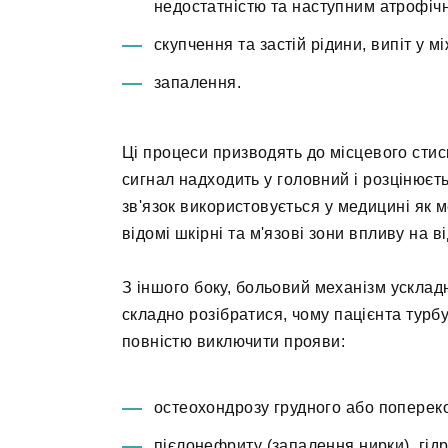
недостатністю та наступним атрофіч
скупчення та застій рідини, випіт у м
запалення.
Ці процеси призводять до місцевого стис
сигнал надходить у головний і розцінюєть
зв'язок використовується у медицині як м
відомі шкірні та м'язові зони впливу на 
З іншого боку, больовий механізм усклад
складно розібратися, чому пацієнта турбу
повністю виключити прояви:
остеохондрозу грудного або попереко
пієлонефриту (запалення нирки), гід