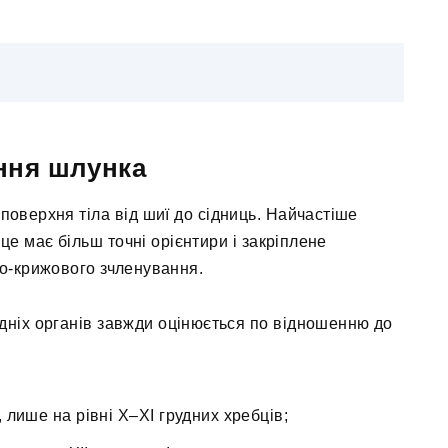
ння шлунка
оверхня тіла від шиї до сідниць. Найчастіше
сце має більш точні орієнтири і закріплене
во-крижового зчленування.
дніх органів завжди оцінюється по відношенню до
, лише на рівні X–XI грудних хребців;