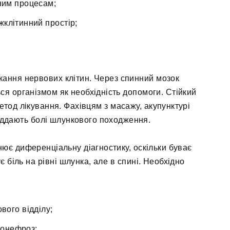
ним процесам;
іжклітинний простір;
кання нервових клітин. Через спинний мозок
ся організмом як необхідність допомоги. Стійкий
етод лікування. Фахівцям з масажу, акупунктурі
віддають болі шлункового походження.
нює диференціальну діагностику, оскільки буває
є біль на рівні шлунка, але в спині. Необхідно
вого відділу;
ронефроз;