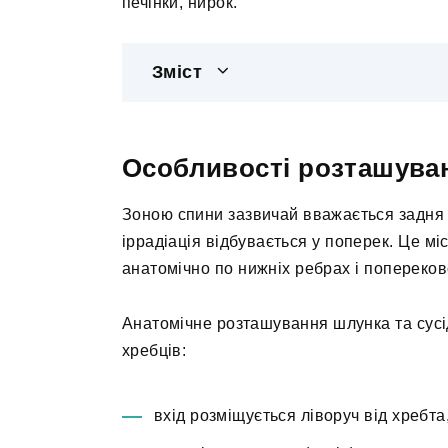
печінки, нирок.
Зміст
Особливості розташува
Зоною спини зазвичай вважається задня п
іррадіація відбувається у поперек. Це мі
анатомічно по нижніх ребрах і попереко
Анатомічне розташування шлунка та сусі
хребців:
вхід розміщується ліворуч від хребта