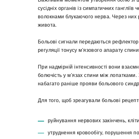
сусідніх органів із симпатичних гангліїв
волокнами блукаючого нерва. Через них р
живота.
Больові сигнали передаються рефлекторно
регуляції тонусу м'язового апарату спини
При надмірній інтенсивності вони взаємно
болючість у м'язах спини між лопатками.
набагато раніше прояви больового синдро
Для того, щоб зреагували больові рецепто
руйнування нервових закінчень, клітин
утруднення кровообігу, порушення по