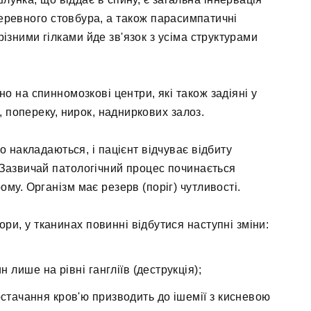
 черевного стовбура, а також парасимпатичні
ізними гілками йде зв'язок з усіма структурами
 на спинномозкові центри, які також задіяні у
, попереку, нирок, надниркових залоз.
 накладаються, і пацієнт відчуває відбиту
 Зазвичай патологічний процес починається
му. Організм має резерв (поріг) чутливості.
ри, у тканинах повинні відбутися наступні зміни:
 лише на рівні гангліїв (деструкція);
стачання кров'ю призводить до ішемії з кисневою