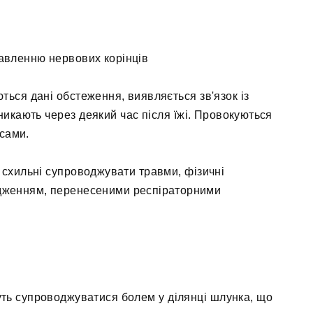
авленню нервових корінців
ься дані обстеження, виявляється зв'язок із
никають через деякий час після їжі. Провокуються
сами.
у схильні супроводжувати травми, фізичні
дженням, перенесеними респіраторними
уть супроводжуватися болем у ділянці шлунка, що