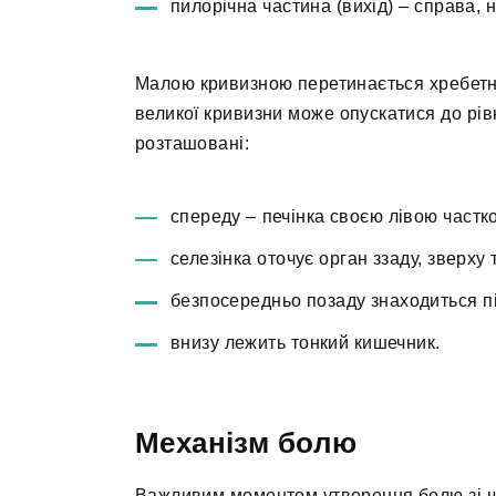
пилорічна частина (вихід) – справа, 
Малою кривизною перетинається хребетни
великої кривизни може опускатися до рів
розташовані:
спереду – печінка своєю лівою частк
селезінка оточує орган ззаду, зверху т
безпосередньо позаду знаходиться п
внизу лежить тонкий кишечник.
Механізм болю
Важливим моментом утворення болю зі шл