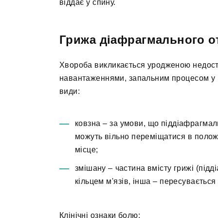
віддає у спину.
Грижа діафрагмального о
Хвороба викликається уродженою недост
навантаженнями, запальним процесом у ш
види:
ковзна – за умови, що піддіафрагмал
можуть вільно переміщатися в полож
місце;
змішану – частина вмісту грижі (під
кільцем м'язів, інша – пересувається
Клінічні ознаки болю: