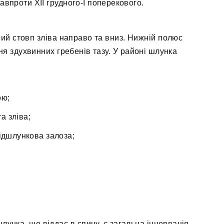
навпроти XII грудного-I поперекового.
й стовп зліва направо та вниз. Нижній полюс
ня здухвинних гребенів тазу. У районі шлунка
ою;
а зліва;
ідшлункова залоза;
унка, що віддає в спину, є загальна іннервація