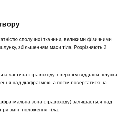
твору
атністю сполучної тканини, великими фізичними
лунку, збільшенням маси тіла. Розрізняють 2
ьна частина стравоходу з верхнім відділом шлунка
ення над діафрагмою, а потім повертатися на
діафрагмальна зона стравоходу) залишається над
 при зміні положення тіла.