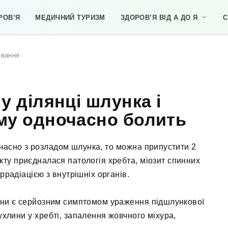
РОВ’Я
МЕДИЧНИЙ ТУРИЗМ
ЗДОРОВ’Я ВІД А ДО Я
С
ування
у ділянці шлунка і
ому одночасно болить
очасно з розладом шлунка, то можна припустити 2
кту приєдналася патологія хребта, міозит спинних
іррадіацією з внутрішніх органів.
пини є серйозним симптомом ураження підшлункової
ухлини у хребті, запалення жовчного міхура,