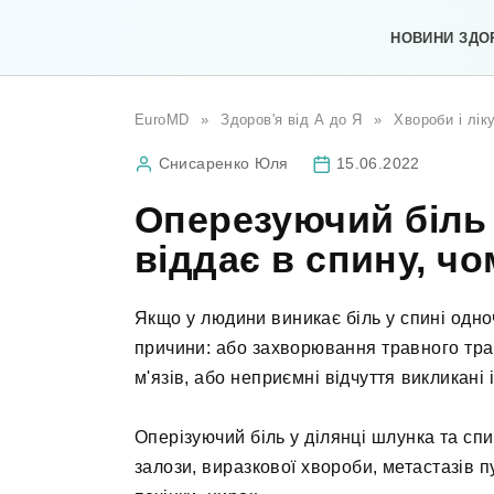
Перейти
до
НОВИНИ ЗДО
вмісту
EuroMD
»
Здоров'я від А до Я
»
Хвороби і лік
Снисаренко Юля
15.06.2022
Оперезуючий біль 
віддає в спину, ч
Якщо у людини виникає біль у спині одн
причини: або захворювання травного тра
м'язів, або неприємні відчуття викликані 
Оперізуючий біль у ділянці шлунка та с
залози, виразкової хвороби, метастазів п