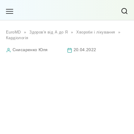
Перейти
до
вмісту
EuroMD
»
Здоров'я від А до Я
»
Хвороби і лікування
»
Кардіологія
Снисаренко Юля
20.04.2022