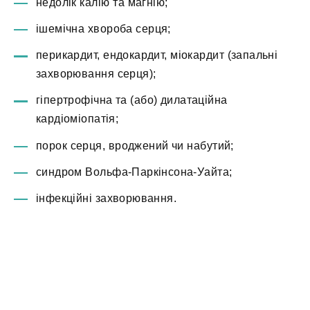
недолік калію та магнію;
ішемічна хвороба серця;
перикардит, ендокардит, міокардит (запальні
захворювання серця);
гіпертрофічна та (або) дилатаційна
кардіоміопатія;
порок серця, вроджений чи набутий;
синдром Вольфа-Паркінсона-Уайта;
інфекційні захворювання.