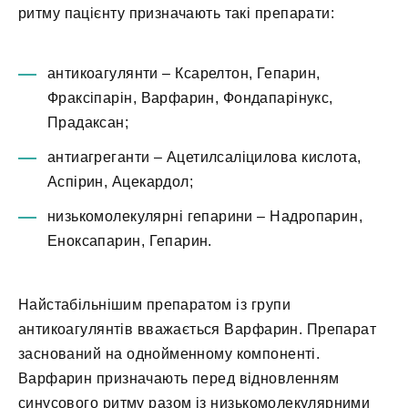
ритму пацієнту призначають такі препарати:
антикоагулянти – Ксарелтон, Гепарин,
Фраксіпарін, Варфарин, Фондапарінукс,
Прадаксан;
антиагреганти – Ацетилсаліцилова кислота,
Аспірин, Ацекардол;
низькомолекулярні гепарини – Надропарин,
Еноксапарин, Гепарин.
Найстабільнішим препаратом із групи
антикоагулянтів вважається Варфарин. Препарат
заснований на однойменному компоненті.
Варфарин призначають перед відновленням
синусового ритму разом із низькомолекулярними