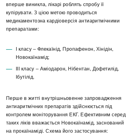
вперше виникла, лікарі роблять спробу її
купірувати. З цією метою проводиться
медикаментозна кардіоверсія антиаритмічними
препаратами:
І класу – Флекаїнід, Пропафенон, Хінідін,
Новокаїнамід;
ІІІ класу – Аміодарон, Нібентан, Дофетилід,
Ібутілід.
Перше в житті внутрішньовенне запровадження
антиаритмічних препаратів здійснюється під
контролем моніторування ЕКГ. Ефективним серед
таких ліків вважається Новокаїнамід, заснований
на прокаїнаміді. Схема його застосування: