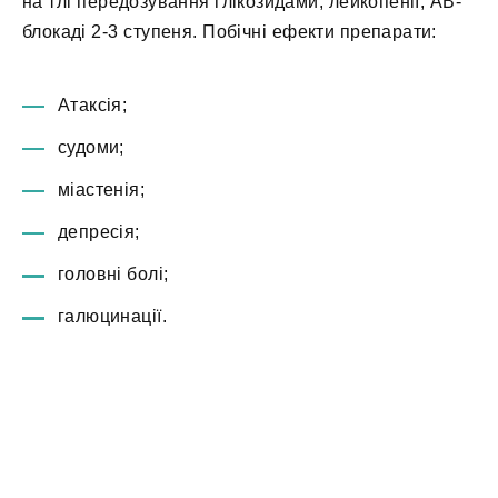
на тлі передозування глікозидами, лейкопенії, АВ-
блокаді 2-3 ступеня. Побічні ефекти препарати:
Атаксія;
судоми;
міастенія;
депресія;
головні болі;
галюцинації.