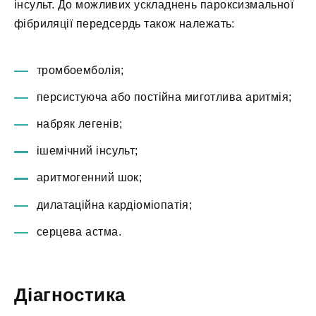
інсульт. До можливих ускладнень пароксизмальної
фібриляції передсердь також належать:
тромбоемболія;
персистуюча або постійна миготлива аритмія;
набряк легенів;
ішемічний інсульт;
аритмогенний шок;
дилатаційна кардіоміопатія;
серцева астма.
Діагностика