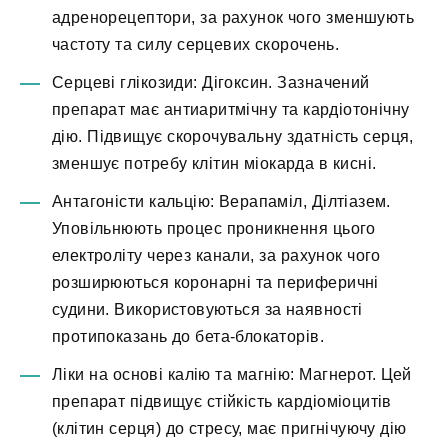
адренорецептори, за рахунок чого зменшують
частоту та силу серцевих скорочень.
Серцеві глікозиди: Дігоксин. Зазначений
препарат має антиаритмічну та кардіотонічну
дію. Підвищує скорочувальну здатність серця,
зменшує потребу клітин міокарда в кисні.
Антагоністи кальцію: Верапаміл, Ділтіазем.
Уповільнюють процес проникнення цього
електроліту через канали, за рахунок чого
розширюються коронарні та периферичні
судини. Використовуються за наявності
протипоказань до бета-блокаторів.
Ліки на основі калію та магнію: Магнерот. Цей
препарат підвищує стійкість кардіоміоцитів
(клітин серця) до стресу, має пригнічуючу дію