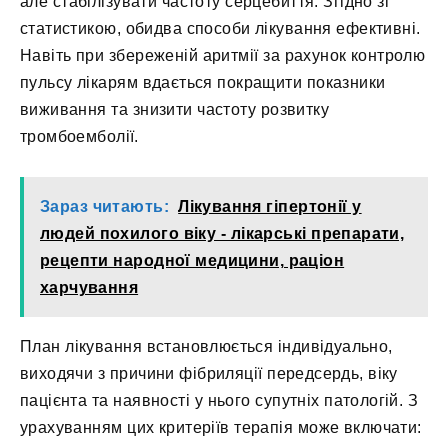
але стабілізувати частоту серцебиття. Згідно зі
статистикою, обидва способи лікування ефективні.
Навіть при збереженій аритмії за рахунок контролю
пульсу лікарям вдається покращити показники
виживання та знизити частоту розвитку
тромбоемболії.
Зараз читають:
Лікування гіпертонії у
людей похилого віку - лікарські препарати,
рецепти народної медицини, раціон
харчування
План лікування встановлюється індивідуально,
виходячи з причини фібриляції передсердь, віку
пацієнта та наявності у нього супутніх патологій. З
урахуванням цих критеріїв терапія може включати: