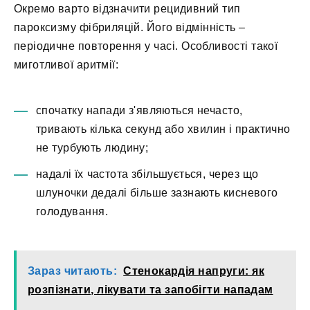
Окремо варто відзначити рецидивний тип
пароксизму фібриляцій. Його відмінність –
періодичне повторення у часі. Особливості такої
миготливої аритмії:
спочатку напади з'являються нечасто,
тривають кілька секунд або хвилин і практично
не турбують людину;
надалі їх частота збільшується, через що
шлуночки дедалі більше зазнають кисневого
голодування.
Зараз читають:
Стенокардія напруги: як
розпізнати, лікувати та запобігти нападам