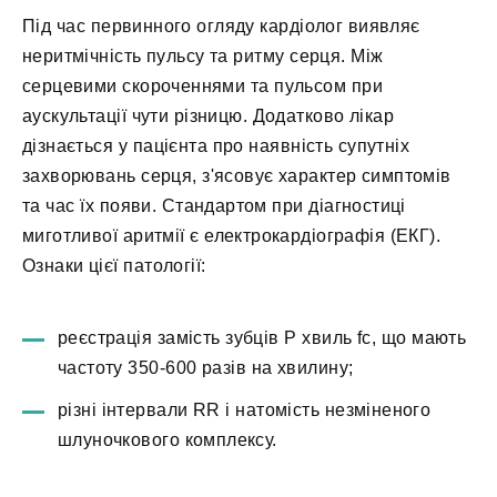
Під час первинного огляду кардіолог виявляє
неритмічність пульсу та ритму серця. Між
серцевими скороченнями та пульсом при
аускультації чути різницю. Додатково лікар
дізнається у пацієнта про наявність супутніх
захворювань серця, з'ясовує характер симптомів
та час їх появи. Стандартом при діагностиці
миготливої аритмії є електрокардіографія (ЕКГ).
Ознаки цієї патології:
реєстрація замість зубців Р хвиль fc, що мають
частоту 350-600 разів на хвилину;
різні інтервали RR і натомість незміненого
шлуночкового комплексу.