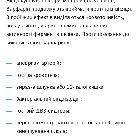
Якщо купірування аритмії пройшло успішно,
Варфарін продовжують приймати протягом місяця.
З побічних ефектів виділяються кровоточивість,
біль у животі, діарея, анемія, збільшення
активності ферментів печінки. Протипоказання до
використання Варфарину:
аневризм артерій;
гостра кровотеча;
виразка шлунка або 12-палої кишки;
бактеріальний ендокардит;
гострий ДВЗ-сиднром;
перші триместр вагітності та останні 4 тижні
виношування плода;