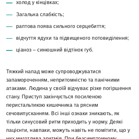
холод у кінцівках;
Загальна слабкість;
раптова поява сильного серцебиття;
відчуття ядухи та підвищеного потовиділення;
ціаноз – синюшний відтінок губ.
Тяжкий напад може супроводжуватися
запамороченням, непритомністю та панічними
атаками. Людина у своїй відчуває різке погіршення
стану. Приступ закінчується посиленою
перистальтикою кишечника та рясним
сечовипусканням. Всі інші ознаки зникають, як
тільки синусовий ритм приходить у норму. Деякі
пацієнти, навпаки, можуть навіть не помітити, що у
них миготлива аритмія. При безсимптомному