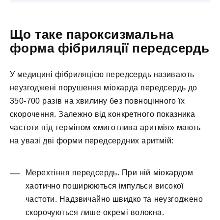
Що таке пароксизмальна
форма фібриляції передсердь
У медицині фібриляцією передсердь називають
неузгоджені порушення міокарда передсердь до
350-700 разів на хвилину без повноцінного їх
скорочення. Залежно від конкретного показника
частоти під терміном «миготлива аритмія» мають
на увазі дві форми передсердних аритмій:
Мерехтіння передсердь. При ній міокардом
хаотично поширюються імпульси високої
частоти. Надзвичайно швидко та неузгоджено
скорочуються лише окремі волокна.