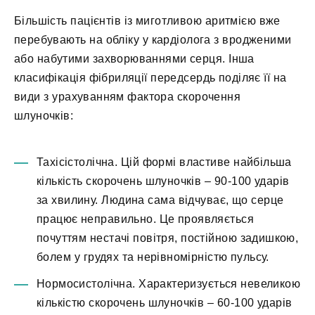
Більшість пацієнтів із миготливою аритмією вже
перебувають на обліку у кардіолога з вродженими
або набутими захворюваннями серця. Інша
класифікація фібриляції передсердь поділяє її на
види з урахуванням фактора скорочення
шлуночків:
Тахісістолічна. Цій формі властиве найбільша
кількість скорочень шлуночків – 90-100 ударів
за хвилину. Людина сама відчуває, що серце
працює неправильно. Це проявляється
почуттям нестачі повітря, постійною задишкою,
болем у грудях та нерівномірністю пульсу.
Нормосистолічна. Характеризується невеликою
кількістю скорочень шлуночків – 60-100 ударів