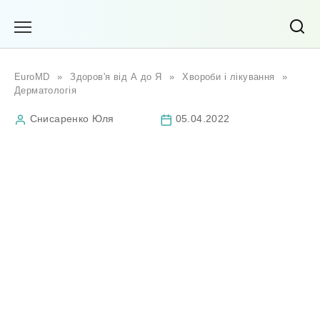
Перейти
до
вмісту
EuroMD
»
Здоров'я від А до Я
»
Хвороби і лікування
»
Дерматологія
Снисаренко Юля
05.04.2022