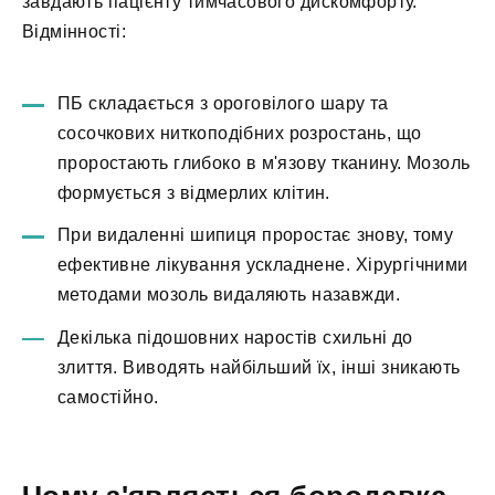
завдають пацієнту тимчасового дискомфорту.
Відмінності:
ПБ складається з ороговілого шару та
сосочкових ниткоподібних розростань, що
проростають глибоко в м'язову тканину. Мозоль
формується з відмерлих клітин.
При видаленні шипиця проростає знову, тому
ефективне лікування ускладнене. Хірургічними
методами мозоль видаляють назавжди.
Декілька підошовних наростів схильні до
злиття. Виводять найбільший їх, інші зникають
самостійно.