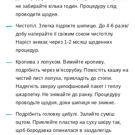
не забирайте кілька годин. Процедуру слід
проводити щодня.
Чистотіл. Злегка підріжте шипицю. До 4-6 разів/
добу натирайте її свіжим соком чистотілу.
Наріст зникає через 1-2 місяці щоденних
процедур.
Кропива з лопухом. Вимийте кропиву,
подрібніть через м'ясорубку. Помістіть кашку на
чистий лист лопуха, прикладіть до стопи.
Надягніть зверху целофановий пакет і теплу
шкарпетку. Не знімайте до ранку. Процедуру
проводьте щодня, доки шипиця не зникне.
Подрібніть головку цибулі. Залийте суміш
оцтом. Приклейте пластир на суху шкіру так,
щоб бородавка опинилася в заздалегідь