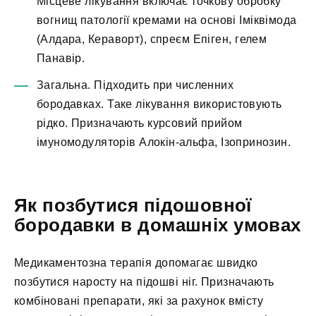
Місцеве лікування включає точкову обробку
вогнищ патології кремами на основі Іміквімода
(Алдара, Кераворт), спреєм Епіген, гелем
Панавір.
Загальна. Підходить при численних
бородавках. Таке лікування використовують
рідко. Призначають курсовий прийом
імуномодуляторів Алокін-альфа, Ізопринозин.
Як позбутися підошовної
бородавки в домашніх умовах
Медикаментозна терапія допомагає швидко
позбутися наросту на підошві ніг. Призначають
комбіновані препарати, які за рахунок вмісту