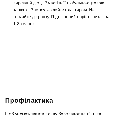
вирізаній дірці. Змастіть її цибульно-оцтовою
кашкою. Зверху заклейте пластиром. Не
знімайте до ранку. Підошовний наріст зникає за
1-3 сеанси.
Профілактика
Щоб унеможливити появу бородавок на п'яті та