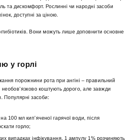
ль та дискомфорт. Рослинні чи народні засоби
інок, доступні за ціною.
нтибіотиків. Вони можуть лише доповнити основне
лю у горлі
скання порожнини рота при ангіні – правильний
 необов’язково коштують дорого, але завжди
. Популярні засоби:
 на 100 мл кип’яченої гарячої води, після
скати горло;
ких випадках інфікування, 1 ампулу 1% розчиняють