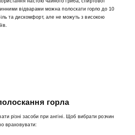
ористання настою чайного гриба, спиртової
слинними відварами можна полоскати горло до 10
біль та дискомфорт, але не можуть з високою
ів.
полоскання горла
ати різні засоби при ангіні. Щоб вибрати розчин
но враховувати: