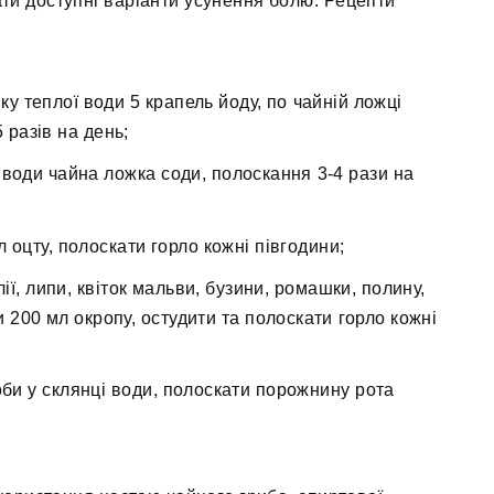
и доступні варіанти усунення болю. Рецепти
ку теплої води 5 крапель йоду, по чайній ложці
 разів на день;
 води чайна ложка соди, полоскання 3-4 рази на
 оцту, полоскати горло кожні півгодини;
ї, липи, квіток мальви, бузини, ромашки, полину,
200 мл окропу, остудити та полоскати горло кожні
соби у склянці води, полоскати порожнину рота