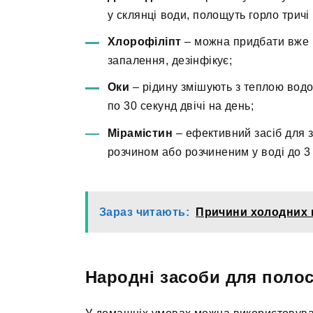
у склянці води, полощуть горло тричі 
Хлорофіліпт
– можна придбати вже г
запалення, дезінфікує;
Оки
– рідину змішують з теплою водо
по 30 секунд двічі на день;
Мірамістин
– ефективний засіб для 
розчином або розчиненим у воді до 3 
Зараз читають:
Причини холодних н
Народні засоби для полос