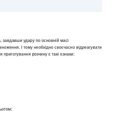
, завдавши удару по основній масі
множення. І тому необхідно своєчасно відреагувати
 приготування розчину є такі ознаки:
ьотом;