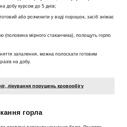
на добу курсом до 5 днів;
отовий або розчинити у воді порошок, засіб знімає
ю (половина мірного стаканчика), полощуть горло
зняття запалення, можна полоскати готовим
разів на добу.
іг, лікування порушень кровообігу
кання горла