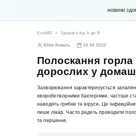
Перейти
до
НОВИНИ ЗДО
вмісту
EuroMD
»
Здоров'я від А до Я
Юлія Коваль
10.04.2022
Полоскання горла п
дорослих у домаш
Захворювання характеризується запаленн
хвороботворними бактеріями, частіше ста
наводять грибки та віруси. Це інфекційн
лише лікар. Часто радять проводити поло
та першіння.