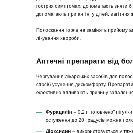
гострих симптомах, допомагають зняти бі
допомагають при ангіні у дітей, вагітних ж
Полоскання горла не замінять прийому а
лікування хвороби.
Аптечні препарати від бо
Чергування лікарських засобів для поло
спосіб усунення дискомфорту. Препарати
ефективно впливають причину запалення
Фурацилін
– 0,2 г потовченої пігулки
остуження до 20 градусів можна поло
Діоксидин
– використовується у тяж