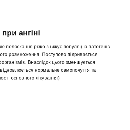
при ангіні
ю полоскання різко знижує популяцію патогенів і
шого розмноження. Поступово підривається
оорганізмів. Внаслідок цього зменшується
, відновлюється нормальне самопочуття та
ості основного лікування).