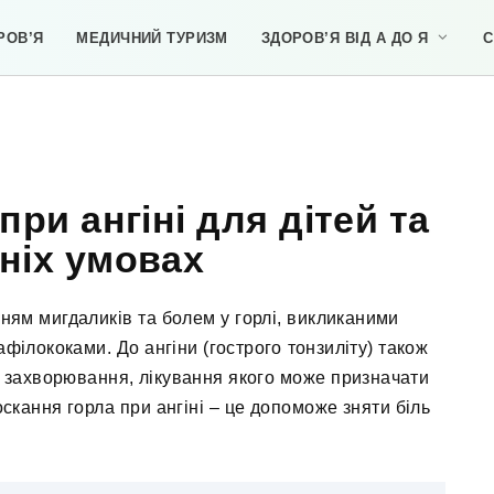
РОВ’Я
МЕДИЧНИЙ ТУРИЗМ
ЗДОРОВ’Я ВІД А ДО Я
С
ри ангіні для дітей та
ніх умовах
ям мигдаликів та болем у горлі, викликаними
філококами. До ангіни (гострого тонзиліту) також
е захворювання, лікування якого може призначати
скання горла при ангіні – це допоможе зняти біль