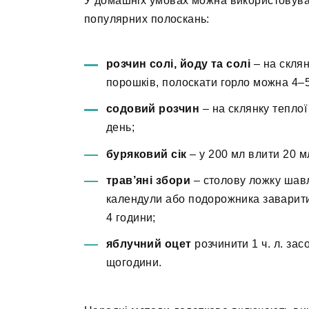
У домашніх умовах можна використовуват
популярних полоскань:
розчин солі, йоду та солі
– на склян
порошків, полоскати горло можна 4–5
содовий розчин
– на склянку теплої
день;
буряковий сік
– у 200 мл влити 20 мл
трав’яні збори
– столову ложку шавлі
календули або подорожника заварити 
4 години;
яблучний оцет
розчинити 1 ч. л. за
щогодини.