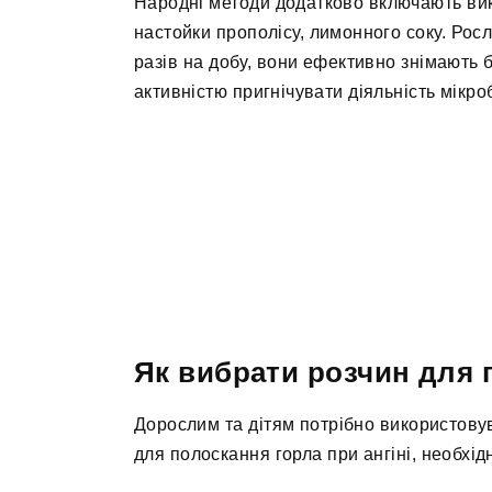
Народні методи додатково включають вик
настойки прополісу, лимонного соку. Ро
разів на добу, вони ефективно знімають 
активністю пригнічувати діяльність мікроб
Як вибрати розчин для 
Дорослим та дітям потрібно використовув
для полоскання горла при ангіні, необхід