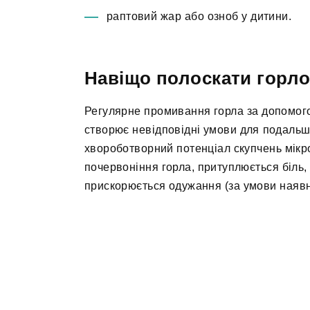
раптовий жар або озноб у дитини.
Навіщо полоскати горло 
Регулярне промивання горла за допомого
створює невідповідні умови для подаль
хвороботворний потенціал скупчень мікр
почервоніння горла, притуплюється біль
прискорюється одужання (за умови наявн