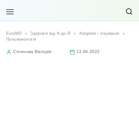
Перейти
до
вмісту
EuroMD
»
Здоров'я від А до Я
»
Хвороби і лікування
»
Пульмонологія
Стоянова Вікторія
13.04.2022