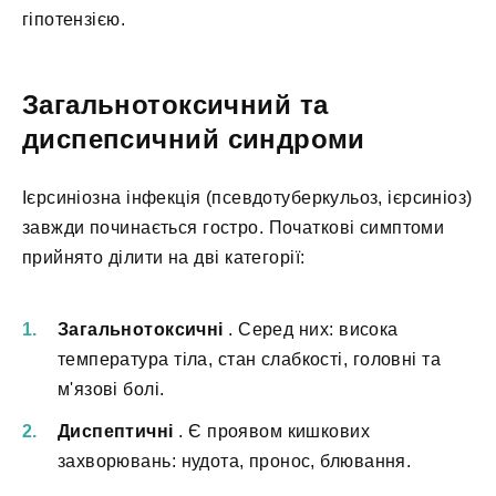
гіпотензією.
Загальнотоксичний та
диспепсичний синдроми
Ієрсиніозна інфекція (псевдотуберкульоз, ієрсиніоз)
завжди починається гостро. Початкові симптоми
прийнято ділити на дві категорії:
Загальнотоксичні
. Серед них: висока
температура тіла, стан слабкості, головні та
м'язові болі.
Диспептичні
. Є проявом кишкових
захворювань: нудота, пронос, блювання.