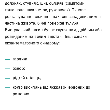
долонях, ступнях, шиї, обличчі (симптоми
капюшона, шкарпеток, рукавичок). Типове
розташування висипів – пахвові западини, нижня
частина живота, бічні поверхні тулуба.
Виступаючий висип буває скупченим, дрібним або
розкиданим на великі відстані. Інші ознаки
екзантематозного синдрому:
гарячка;
озноб;
рідкий стілець;
колір висипань від яскраво-червоних до
рожевих.