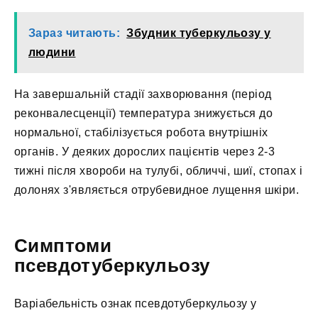
Зараз читають:
Збудник туберкульозу у
людини
На завершальній стадії захворювання (період
реконвалесценції) температура знижується до
нормальної, стабілізується робота внутрішніх
органів. У деяких дорослих пацієнтів через 2-3
тижні після хвороби на тулубі, обличчі, шиї, стопах і
долонях з'являється отрубевидное лущення шкіри.
Симптоми
псевдотуберкульозу
Варіабельність ознак псевдотуберкульозу у