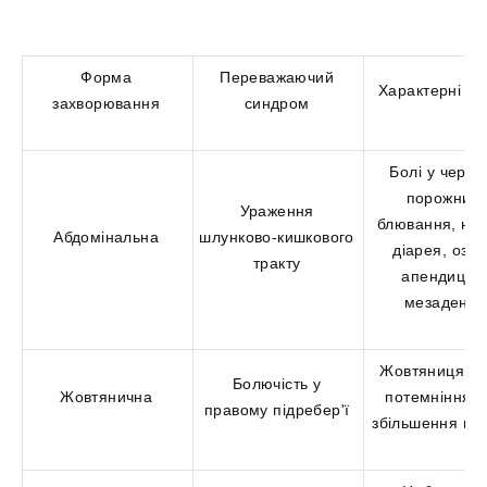
Форма
Переважаючий
Характерні оз
захворювання
синдром
Болі у черев
порожнині
Ураження
блювання, нуд
Абдомінальна
шлунково-кишкового
діарея, озна
тракту
апендициту
мезаденіту
Жовтяниця шк
Болючість у
Жовтянична
потемніння се
правому підребер'ї
збільшення печ