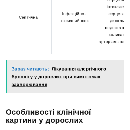
інтоксикаці
Інфекційно-
серцева т
Септична
токсичний шок
дихальна
недостатніст
коливанн
артеріального т
Зараз читають:
Лікування алергічного
бронхіту у дорослих при симптомах
захворювання
Особливості клінічної
картини у дорослих