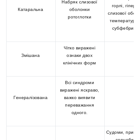
Набряк слизової
горлі, гіпере
Катаральна
оболонки
слизової обол
ротоглотки
температура 
субфебриль
Чітко виражені
Змішана
ознаки двох
клінічних форм
Всі синдроми
виражені яскраво,
Генералізована
важко виявити
переважання
одного.
Судоми, приск
серцебиття