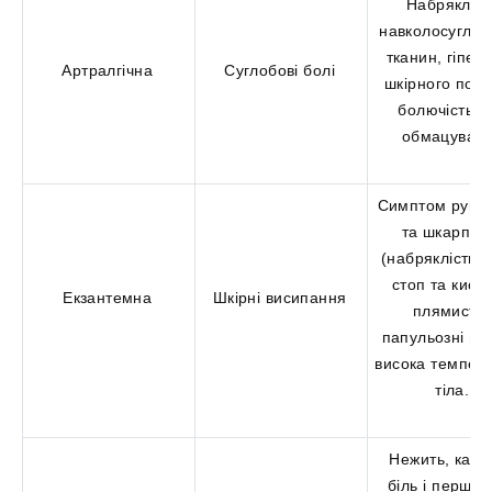
Набрякліст
навколосуглоб
тканин, гіпер
Артралгічна
Суглобові болі
шкірного покр
болючість п
обмацуванн
Симптом рукав
та шкарпет
(набряклість ш
стоп та кисте
Екзантемна
Шкірні висипання
плямисто-
папульозні пл
висока темпер
тіла.
Нежить, каше
біль і першін