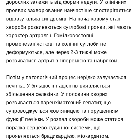
дорослих залежить від форми недуги. У клінічних
проявах захворювання найчастіше спостерігається
відразу кілька синдромів. На початковому етапі
хвороби розвиваються суглобові прояви, які мають
характер артралгії. Гомілковостопні,
променезап'ясткові та колінні суглоби не
деформуються, але через 2-3 тижні може
розвиватися артрит з гіперемією та набряком.
Потім у патологічний процес нерідко залучається
печінка. У більшості пацієнтів виявляється
збільшення селезінки. У половини хворих
розвивається паренхіматозний гепатит, що
супроводжується жовтяницею та порушенням
функції печінки. У розпал хвороби може статися
поразка серцево-судинної системи, що
проявляється брадикардією, міокардитом,