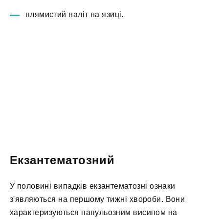
плямистий наліт на язиці.
Екзантематозний
У половині випадків екзантематозні ознаки
з'являються на першому тижні хвороби. Вони
характеризуються папульозним висипом на