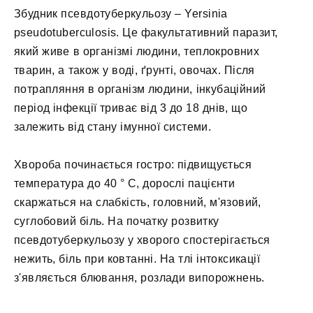
Збудник псевдотуберкульозу – Yersinia
pseudotuberculosis. Це факультативний паразит,
який живе в організмі людини, теплокровних
тварин, а також у воді, ґрунті, овочах. Після
потрапляння в організм людини, інкубаційний
період інфекції триває від 3 до 18 днів, що
залежить від стану імунної системи.
Хвороба починається гостро: підвищується
температура до 40 ° С, дорослі пацієнти
скаржаться на слабкість, головний, м'язовий,
суглобовий біль. На початку розвитку
псевдотуберкульозу у хворого спостерігається
нежить, біль при ковтанні. На тлі інтоксикації
з'являється блювання, розлади випорожнень.