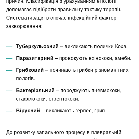
причин. Класифікація з урахуванням етіології
допомагає підібрати правильну тактику терапії.
Систематизація включає інфекційний фактор
захворювання:
Туберкульозний
– викликають полички Коха.
Паразитарний
– провокують ехінококи, амеби.
Грибковий
– починають грибки різноманітних
пологів.
Бактеріальний
– породжують пневмококи,
стафілококи, стрептококи.
Вірусний
– викликають герпес, грип.
До розвитку запального процесу в плевральній