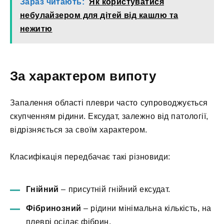
Зараз читають:
Як користуватися
небулайзером для дітей від кашлю та
нежитю
За характером випоту
Запалення області плеври часто супроводжується
скупченням рідини. Ексудат, залежно від патології,
відрізняється за своїм характером.
Класифікація передбачає такі різновиди:
Гнійний
– присутній гнійний ексудат.
Фібринозний
– рідини мінімальна кількість, на
плеврі осідає фібрин.