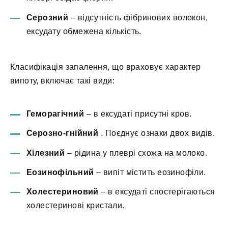
Серозний
– відсутність фібринових волокон,
ексудату обмежена кількість.
Класифікація запалення, що враховує характер
випоту, включає такі види:
Геморагічний
– в ексудаті присутні кров.
Серозно-гнійний
. Поєднує ознаки двох видів.
Хілезний
– рідина у плеврі схожа на молоко.
Еозинофільний
– випіт містить еозинофіли.
Холестериновий
– в ексудаті спостерігаються
холестеринові кристали.