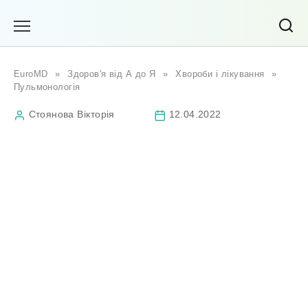
Перейти
до
вмісту
EuroMD
»
Здоров'я від А до Я
»
Хвороби і лікування
»
Пульмонологія
Стоянова Вікторія
12.04.2022