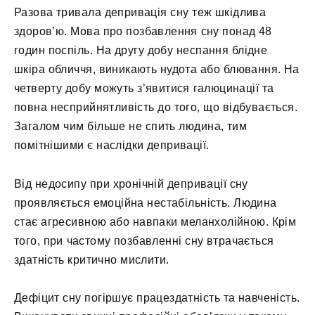
Разова тривала депривація сну теж шкідлива
здоров’ю. Мова про позбавлення сну понад 48
годин поспіль. На другу добу неспання блідне
шкіра обличчя, виникають нудота або блювання. На
четверту добу можуть з’явитися галюцинації та
повна несприйнятливість до того, що відбувається.
Загалом чим більше не спить людина, тим
помітнішими є наслідки депривації.
Від недосипу при хронічній депривації сну
проявляється емоційна нестабільність. Людина
стає агресивною або навпаки меланхолійною. Крім
того, при частому позбавленні сну втрачається
здатність критично мислити.
Дефіцит сну погіршує працездатність та навченість.