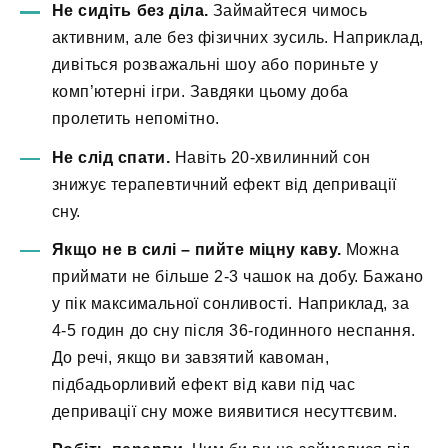
Не сидіть без діла.
Займайтеся чимось
активним, але без фізичних зусиль. Наприклад,
дивіться розважальні шоу або пориньте у
комп’ютерні ігри. Завдяки цьому доба
пролетить непомітно.
Не слід спати.
Навіть 20-хвилинний сон
знижує терапевтичний ефект від депривації
сну.
Якщо не в силі – пийте міцну каву.
Можна
приймати не більше 2-3 чашок на добу. Бажано
у пік максимальної сонливості. Наприклад, за
4-5 годин до сну після 36-годинного неспання.
До речі, якщо ви завзятий кавоман,
підбадьорливий ефект від кави під час
депривації сну може виявитися несуттєвим.