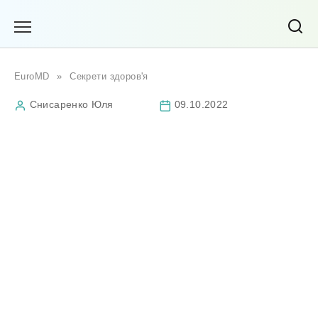
Перейти
до
вмісту
EuroMD
»
Секрети здоров'я
Снисаренко Юля
09.10.2022