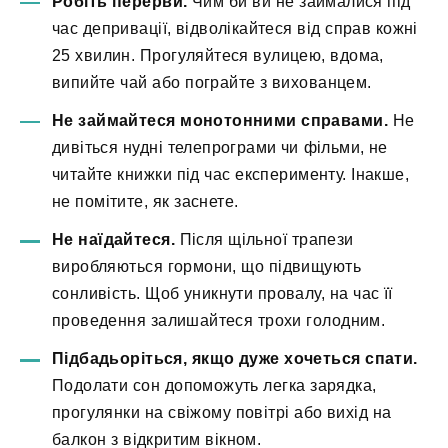
Робіть перерви.
Чим би ви не займалися під
час депривації, відволікайтеся від справ кожні
25 хвилин. Прогуляйтеся вулицею, вдома,
випийте чай або пограйте з вихованцем.
Не займайтеся монотонними справами.
Не
дивіться нудні телепрограми чи фільми, не
читайте книжки під час експерименту. Інакше,
не помітите, як заснете.
Не наїдайтеся.
Після щільної трапези
виробляються гормони, що підвищують
сонливість. Щоб уникнути провалу, на час її
проведення залишайтеся трохи голодним.
Підбадьоріться, якщо дуже хочеться спати.
Подолати сон допоможуть легка зарядка,
прогулянки на свіжому повітрі або вихід на
балкон з відкритим вікном.