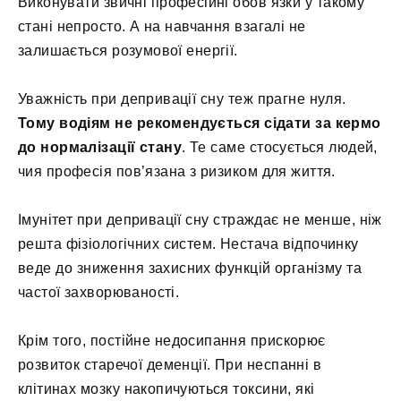
Виконувати звичні професійні обов’язки у такому
стані непросто. А на навчання взагалі не
залишається розумової енергії.
Уважність при депривації сну теж прагне нуля.
Тому водіям не рекомендується сідати за кермо
до нормалізації стану
. Те саме стосується людей,
чия професія пов’язана з ризиком для життя.
Імунітет при депривації сну страждає не менше, ніж
решта фізіологічних систем. Нестача відпочинку
веде до зниження захисних функцій організму та
частої захворюваності.
Крім того, постійне недосипання прискорює
розвиток старечої деменції. При неспанні в
клітинах мозку накопичуються токсини, які