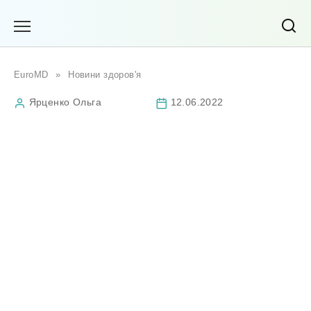
Перейти
до
вмісту
EuroMD
»
Новини здоров'я
Ярценко Ольга
12.06.2022