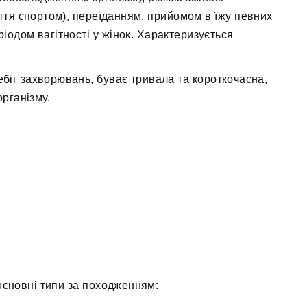
няття спортом), переїданням, прийомом в їжу певних
іодом вагітності у жінок. Характеризується
.
ебіг захворювань, буває тривала та короткочасна,
рганізму.
основні типи за походженням: