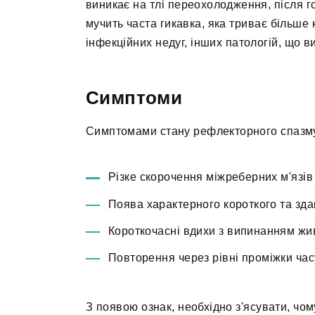
виникає на тлі переохолодження, після 
мучить часта гикавка, яка триває більше к
інфекційних недуг, інших патологій, що в
Симптоми
Симптомами стану рефлекторного спазму
Різке скорочення міжреберних м'язів
Поява характерного короткого та здав
Короткочасні вдихи з випинанням жи
Повторення через рівні проміжки час
З появою ознак, необхідно з'ясувати, чом