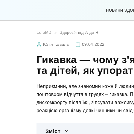
Перейти
до
НОВИНИ ЗДО
вмісту
EuroMD
»
Здоров'я від А до Я
Юлія Коваль
09.04.2022
Гикавка — чому з'
та дітей, як упора
Неприємний, але знайомий кожній людині
поштовхом відчуття в грудях – гикавка. 
дискомфорту після їжі, зіпсувати важлив
реакцією організму деякі чинники чи свідч
Зміст