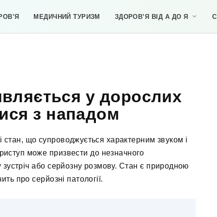
РОВ’Я
МЕДИЧНИЙ ТУРИЗМ
ЗДОРОВ’Я ВІД А ДО Я
С
являється у дорослих
тися з нападом
 стан, що супроводжується характерним звуком і
Приступ може призвести до незначного
у зустріч або серйозну розмову. Стан є природною
ить про серйозні патології.