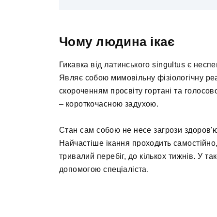
Чому людина ікає
Гикавка від латинського singultus є не
Являє собою мимовільну фізіологічну ре
скороченням просвіту гортані та голосо
– короткочасною задухою.
Стан сам собою не несе загрози здоров'ю
Найчастіше ікання проходить самостійно
тривалий перебіг, до кількох тижнів. У т
допомогою спеціаліста.