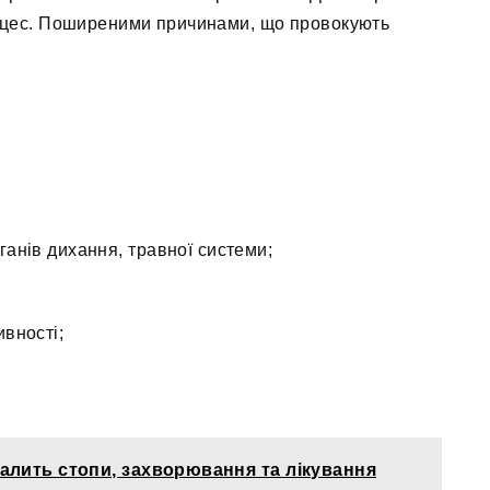
роцес. Поширеними причинами, що провокують
анів дихання, травної системи;
вності;
палить стопи, захворювання та лікування