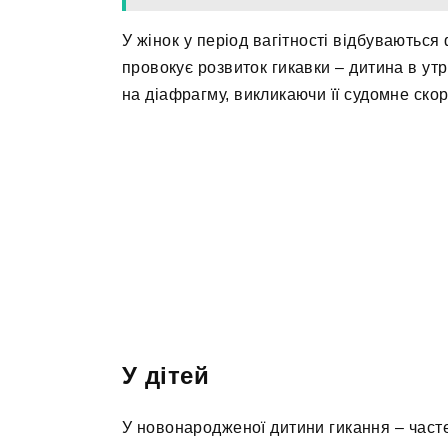
У жінок у період вагітності відбуваються 
провокує розвиток гикавки – дитина в утр
на діафрагму, викликаючи її судомне ско
У дітей
У новонародженої дитини гикання – част