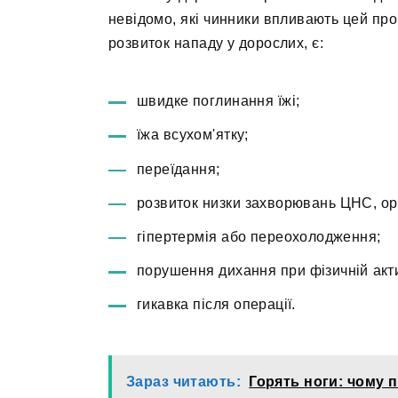
невідомо, які чинники впливають цей п
розвиток нападу у дорослих, є:
швидке поглинання їжі;
їжа всухом'ятку;
переїдання;
розвиток низки захворювань ЦНС, орг
гіпертермія або переохолодження;
порушення дихання при фізичній акти
гикавка після операції.
Зараз читають:
Горять ноги: чому 