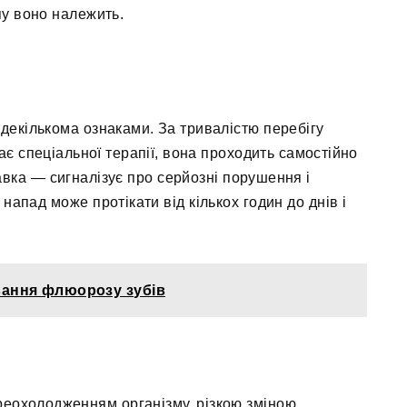
пу воно належить.
декількома ознаками. За тривалістю перебігу
ає спеціальної терапії, вона проходить самостійно
авка — сигналізує про серйозні порушення і
напад може протікати від кількох годин до днів і
ування флюорозу зубів
реохолодженням організму, різкою зміною