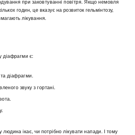
годування при заковтуванні повітря. Якщо немовля
ількох годин, це вказує на розвиток гельмінтозу,
имагають лікування.
 діафрагми є:
 та діафрагми.
леного звуку з гортані.
вота.
у.
у людина ікає, чи потрібно лікувати напади. І тому