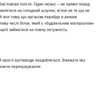
 обов’язково поїсти. Один нюанс – не прямо перед
авлятися на голодний шлунок, м’язи не те що не
А все тому, що організм перейде в режим
ому числі білок, який є «будівельним матеріалом»
, щоб займатися на повну потужність.
 й прості вуглеводи знадобляться. Вживати їжу
ріанти перекушування: