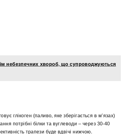
сім небезпечних хвороб, що супроводжуються
овує глікоген (паливо, яке зберігається в м’язах)
ання потрібні білки та вуглеводи – через 30-40
ективність трапези буде вдвічі нижчою.