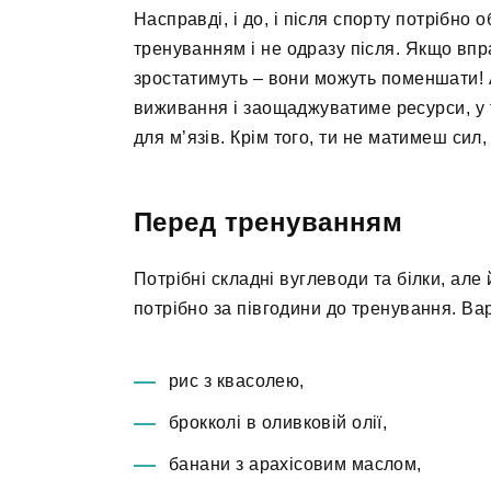
Насправді, і до, і після спорту потрібно
тренуванням і не одразу після. Якщо впр
зростатимуть – вони можуть поменшати! 
виживання і заощаджуватиме ресурси, у т
для м’язів. Крім того, ти не матимеш сил
Перед тренуванням
Потрібні складні вуглеводи та білки, але
потрібно за півгодини до тренування. Ва
рис з квасолею,
брокколі в оливковій олії,
банани з арахісовим маслом,