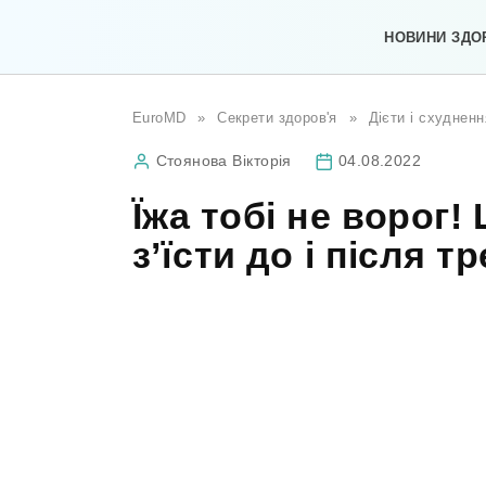
Перейти
до
НОВИНИ ЗДО
вмісту
EuroMD
»
Секрети здоров'я
»
Дієти і схудненн
Стоянова Вікторія
04.08.2022
Їжа тобі не ворог!
з’їсти до і після 