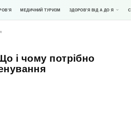
РОВ’Я
МЕДИЧНИЙ ТУРИЗМ
ЗДОРОВ’Я ВІД А ДО Я
С
я
 Що і чому потрібно
тренування