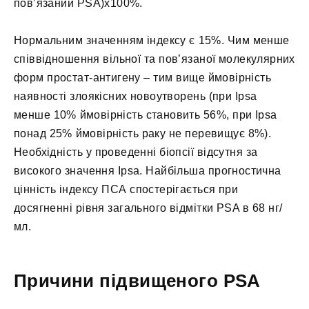
пов’язаний PSA)х100%.
Нормальним значенням індексу є 15%. Чим менше
співвідношення вільної та пов’язаної молекулярних
форм простат-антигену – тим вище ймовірність
наявності злоякісних новоутворень (при Ipsa
менше 10% ймовірність становить 56%, при Ipsa
понад 25% ймовірність раку не перевищує 8%).
Необхідність у проведенні біопсії відсутня за
високого значення Ipsa. Найбільша прогностична
цінність індексу ПСА спостерігається при
досягненні рівня загального відмітки PSA в 68 нг/
мл.
Причини підвищеного PSA