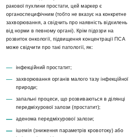
ракової пухлини простати, цей маркер є
органоспецифічним (тобто не вказує на конкретне
захворювання, а свідчить про наявність відхилень
від норми в певному органі). Крім підозри на
розвиток онкології, підвищення концентрації ПСА
може свідчити про такі патології, як:
інфекційний простатит;
захворювання органів малого тазу інфекційної
природи;
запальні процеси, що розвиваються в ділянці
передміхурової залози (простатит);
аденома передміхурової залози;
ішемія (зниження параметрів кровотоку) або