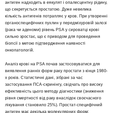
антиген надходить в еякулят і опалесцентну рідину,
що секретується простатою. Дуже невелика
кількість антигенів потрапляє у кров. При утворенні
органоспецифічних пухлин у передміхуровій залозі
(рака чи аденоми) рівень PSA у сироватці крові
сильно зростає, що є приводом для проведення
біопсії з метою підтвердження наявності
онкопатологій.
Аналіз крові на PSA почав застосовуватися для
виявлення ранніх форм раку простати з кінця 1980-
х років. Статистичні дані, зібрані за час
застосування ПСА-скринінгу, свідчать про високу
ефективність цього методу діагностики (зниження
рівня смертності від раку внаслідок своєчасного
лікування становило 25%). Простат-специфічний
антиген має декілька молекулярних форм: