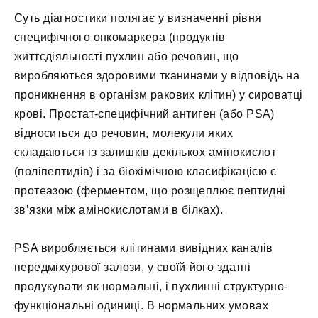
Суть діагностики полягає у визначенні рівня
специфічного онкомаркера (продуктів
життєдіяльності пухлин або речовин, що
виробляються здоровими тканинами у відповідь на
проникнення в організм ракових клітин) у сироватці
крові. Простат-специфічний антиген (або PSA)
відноситься до речовин, молекули яких
складаються із залишків декількох амінокислот
(поліпептидів) і за біохімічною класифікацією є
протеазою (ферментом, що розщеплює пептидні
зв’язки між амінокислотами в білках).
PSA виробляється клітинами вивідних каналів
передміхурової залози, у своїй його здатні
продукувати як нормальні, і пухлинні структурно-
функціональні одиниці. В нормальних умовах