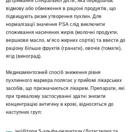
дотримання спеціальної дієти, яка передбачає
відмову або обмеження в раціоні продуктів, що
підвищують ризик утворення пухлин. Для
нормалізації значення PSA слід виключити
споживання насичених жирів (молочні продукти,
вершкове масло, м’ясо жирних сортів) та ввести до
раціону більше фруктів (гранати), овочів (томати),
ягід (виноград).
Медикаментозний спосіб зниження рівня
пухлинного маркера полягає у прийомі лікарських
засобів, що призначаються лікарем. Препарати, які
при тривалому застосуванні здатні знизити
концентрацію антигену в крові, відносяться до
наступних груп:
інгібітори 5-альфа-редуктази (Дутастерид та