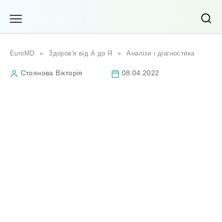
Перейти
до
вмісту
EuroMD
»
Здоров'я від А до Я
»
Аналізи і діагностика
Стоянова Вікторія
08.04.2022