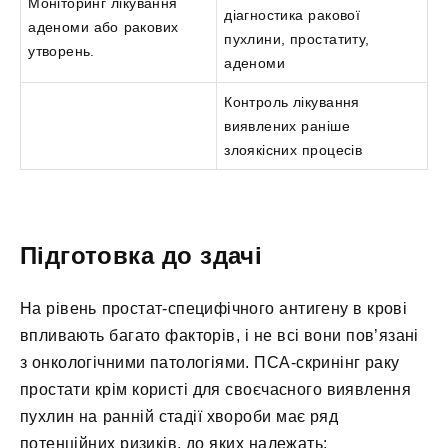
Моніторинг лікування
діагностика ракової
аденоми або ракових
пухлини, простатиту,
утворень.
аденоми
Контроль лікування
виявлених раніше
злоякісних процесів
Підготовка до здачі
На рівень простат-специфічного антигену в крові
впливають багато факторів, і не всі вони пов’язані
з онкологічними патологіями. ПСА-скринінг раку
простати крім користі для своєчасного виявлення
пухлин на ранній стадії хвороби має ряд
потенційних ризиків, до яких належать: