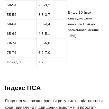
50-54
2,8-3,2
Вище 10 (при
55-59
3,3-3,7
співвідношенні
60-64
3,8-4,4
вільного PSA до
загального менше
65-69
4,5-5,1
15%)
70-74
5,3-6,0
75-79
6,2-7,0
Понад 80
7,2
Індекс ПСА
Якщо під час розшифровки результатів діагностики
крові виявлено підвищений вміст у ній простат-