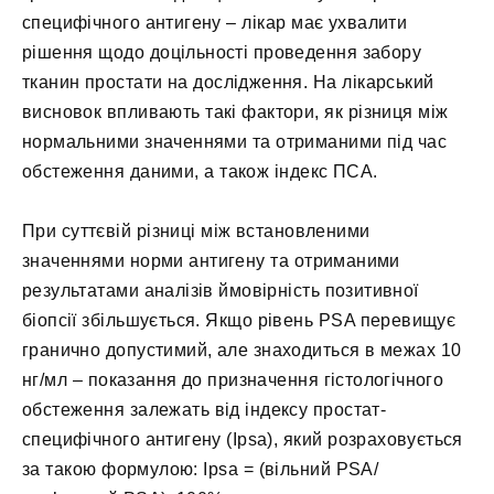
специфічного антигену – лікар має ухвалити
рішення щодо доцільності проведення забору
тканин простати на дослідження. На лікарський
висновок впливають такі фактори, як різниця між
нормальними значеннями та отриманими під час
обстеження даними, а також індекс ПСА.
При суттєвій різниці між встановленими
значеннями норми антигену та отриманими
результатами аналізів ймовірність позитивної
біопсії збільшується. Якщо рівень PSA перевищує
гранично допустимий, але знаходиться в межах 10
нг/мл – показання до призначення гістологічного
обстеження залежать від індексу простат-
специфічного антигену (Ipsa), який розраховується
за такою формулою: Ipsa = (вільний PSA/