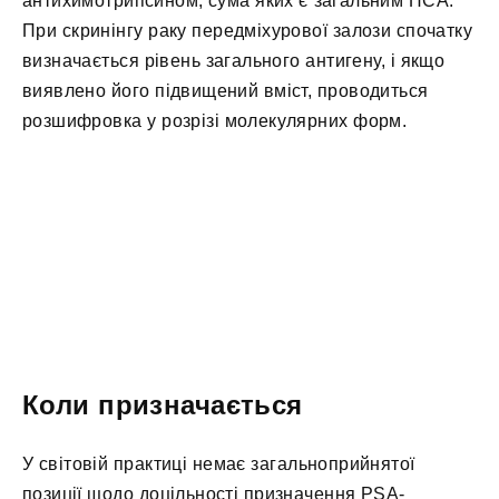
антихимотрипсином, сума яких є загальним ПСА.
При скринінгу раку передміхурової залози спочатку
визначається рівень загального антигену, і якщо
виявлено його підвищений вміст, проводиться
розшифровка у розрізі молекулярних форм.
Коли призначається
У світовій практиці немає загальноприйнятої
позиції щодо доцільності призначення PSA-