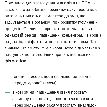
Підставою для застосування аналізів на ПСА як
заходи, що запобігають розвитку раку простати, є
висока чутливість онкомаркера до змін, що
відбуваються в організмі при розвитку пухлинних
процесів. Специфіка простат-антигена полягає в
однаковій реакції (підвищенні концентрації в крові)
на дратівливі фактори, не всі є патогенними. Так,
збільшення вмісту PSA в крові може відбуватися з
наступних непатологічних причин, пов’язаних з
фізіологією:
генетичні особливості (збільшений розмір
передміхурової залози);
вікові зміни (підвищення рівня простат-
антигену в сироватці крові корелює з віком
через збільшення обсягу простати внаслідок її