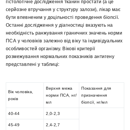
гістологічне дослідження тканин простати (а це
серйозне втручання у структуру залози), лікар має
бути впевненим у доцільності проведення біопсії.
Останні дослідження у діагностиці вказують на
необхідність ранжування граничних значень норми
ПСА у чоловіків залежно від віку та індивідуальних
особливостей організму. Вікові критерії
розмежування нормальних показників антигену
представлені у таблиці:
Верхня межа
Показання для
Вік чоловіка,
норми ПСА, нг/
призначення
років
мл
біопсії, нг/мл
40-44
2,0-2,3
45-49
2,4-2,7