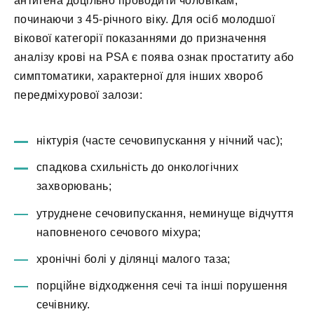
антигена доцільно проводити чоловікам,
починаючи з 45-річного віку. Для осіб молодшої
вікової категорії показаннями до призначення
аналізу крові на PSA є поява ознак простатиту або
симптоматики, характерної для інших хвороб
передміхурової залози:
ніктурія (часте сечовипускання у нічний час);
спадкова схильність до онкологічних
захворювань;
утруднене сечовипускання, неминуще відчуття
наповненого сечового міхура;
хронічні болі у ділянці малого таза;
порційне відходження сечі та інші порушення
сечівнику.