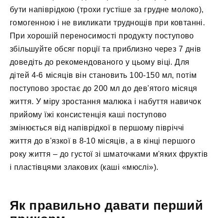
бути напіврідкою (трохи густіше за грудне молоко),
гомогенною і не викликати труднощів при ковтанні.
При хорошій переносимості продукту поступово
збільшуйте обсяг порції та приблизно через 7 днів
доведіть до рекомендованого у цьому віці. Для
дітей 4-6 місяців він становить 100-150 мл, потім
поступово зростає до 200 мл до дев'ятого місяця
життя. У міру зростання малюка і набуття навичок
прийому їжі консистенція каші поступово
змінюється від напіврідкої в першому півріччі
життя до в'язкої в 8-10 місяців, а в кінці першого
року життя – до густої зі шматочками м'яких фруктів
і пластівцями злакових (каші «мюслі»).
Як правильно давати перший