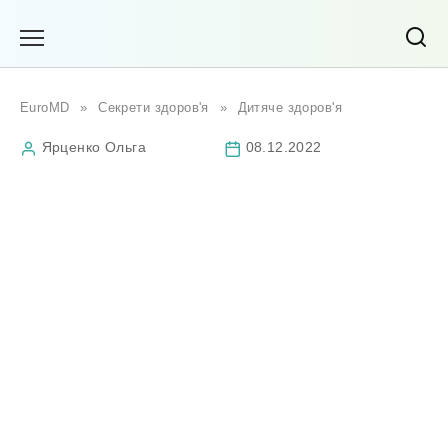
Перейти
до
вмісту
EuroMD
»
Секрети здоров'я
»
Дитяче здоров'я
Ярценко Ольга
08.12.2022