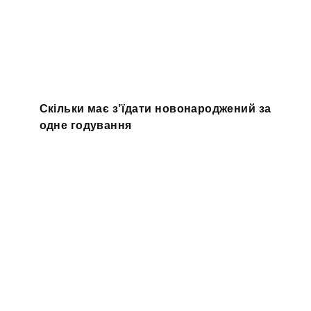
Скільки має з’їдати новонароджений за
одне годування