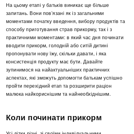
На цьому етапі у батьків виникає ще більше
запитань. Вони пов'язані як із загальними
моментами початку введення, вибору продуктів та
способу приготування страв прикорму, так і з
практичними моментами: в який час дня починати
вводити прикорм, голодній або ситій дитині
пропонувати нову їжу, скільки давати, і яка
консистенція продукту має бути. Давайте
зупинимося на найактуальніших практичних
аспектах, які зможуть допомогти батькам успішно
пройти перехідний етап та розширити раціон
малюка найкориснішим та найнеобхіднішим.
Коли починати прикорм
Усі дітки різні, зі своїми індивідуальними