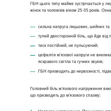
ГБН цього типу майже зустрічається у люд
жінок та чоловіків віком 25-35 років. Озна
сильна напруга лицьових, шийних та 
тупий двосторонній біль, що йде від 
тиск постійний, не пульсуючий;
цефалгія м'язової напруги не виклик
яскравого світла та гучних звуків;
ГБН призводить до нервозності, під
Головний біль м'язового напруження вик
що призводять до м'язового спазму: