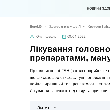
Перейти
до
НОВИНИ ЗДО
вмісту
EuroMD
»
Здоров'я від А до Я
»
Хвороби і лік
Юлія Коваль
09.04.2022
Лікування головн
препаратами, ман
При виникненні ГБН (загальноприйняте с
що стискає або стискає, тупі неприємні ві
найпоширеніший тип цієї патології, епіз
Лікування залежить від виду та причини
Зміст