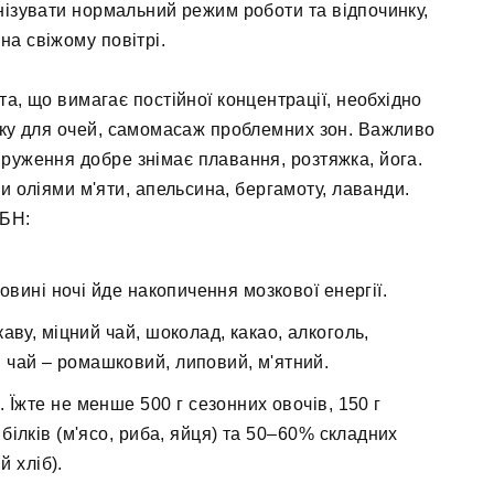
анізувати нормальний режим роботи та відпочинку,
на свіжому повітрі.
, що вимагає постійної концентрації, необхідно
ядку для очей, самомасаж проблемних зон. Важливо
пруження добре знімає плавання, розтяжка, йога.
 оліями м'яти, апельсина, бергамоту, лаванди.
ГБН:
овині ночі йде накопичення мозкової енергії.
аву, міцний чай, шоколад, какао, алкоголь,
й чай – ромашковий, липовий, м'ятний.
 Їжте не менше 500 г сезонних овочів, 150 г
білків (м'ясо, риба, яйця) та 50–60% складних
й хліб).