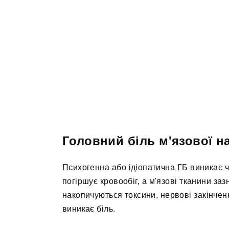
Головний біль м'язової н
Психогенна або ідіопатична ГБ виникає ч
погіршує кровообіг, а м'язові тканини за
накопичуються токсини, нервові закінче
виникає біль.