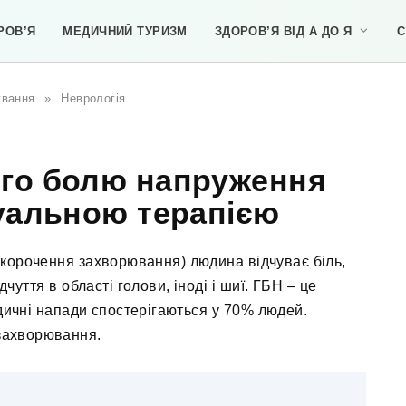
РОВ’Я
МЕДИЧНИЙ ТУРИЗМ
ЗДОРОВ’Я ВІД А ДО Я
С
ування
»
Неврологія
ого болю напруження
уальною терапією
корочення захворювання) людина відчуває біль,
дчуття в області голови, іноді і шиї. ГБН – це
одичні напади спостерігаються у 70% людей.
 захворювання.