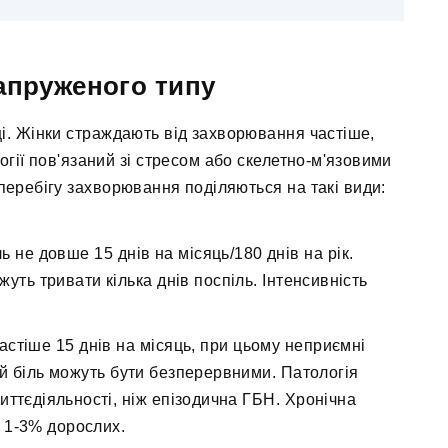
апруженого типу
ці. Жінки страждають від захворювання частіше,
огії пов'язаний зі стресом або скелетно-м'язовими
перебігу захворювання поділяються на такі види:
 не довше 15 днів на місяць/180 днів на рік.
уть тривати кілька днів поспіль. Інтенсивність
стіше 15 днів на місяць, при цьому неприємні
ий біль можуть бути безперервними. Патологія
ттєдіяльності, ніж епізодична ГБН. Хронічна
 1-3% дорослих.