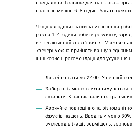
спеціаліста. Головне для пацієнта – орг
спати не менше 6–8 годин, багато гуляти 
Якщо у людини статична монотонна робота
раз на 1-2 години робити розминку, зар
вести активний спосіб життя. М'язове на
Увечері можна прийняти ванну з ефірними
Інші корисні рекомендації для усунення 
Лягайте спати до 22:00. У першій пол
Заберіть із меню психостимулятори: к
сигарети. З напоїв залиште трав'яни
Харчуйте повноцінно та різноманітно.
фруктів на день. Введіть у меню 30% 
вуглеводів (каші, вермішель, зернови