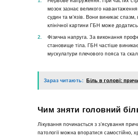
Нервове напруження. При частих стре
мозок зазнає великого навантаження.
судин та м'язів. Вони виникає спазм,
клінічної картини ГБН може додатись
Фізична напруга. За виконання профе
становище тіла. ГБН частіше виникає
мускулатури плечового пояса та скал
Зараз читають:
Біль в голові: при
Чим зняти головний біл
Лікування починається з з'ясування при
патології можна впоратися самостійно, х