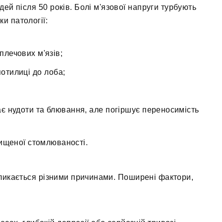
ей після 50 років. Болі м'язової напруги турбують
ки патології:
плечових м'язів;
потилиці до лоба;
ає нудоти та блювання, але погіршує переносимість
вищеної стомлюваності.
ликається різними причинами. Поширені фактори,