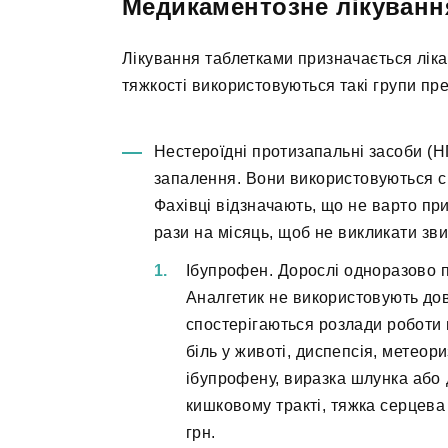
Медикаментозне лікуванн
Лікування таблетками призначається ліка
тяжкості використовуються такі групи пре
Нестероїдні протизапальні засоби (
запалення. Вони використовуються с
Фахівці відзначають, що не варто пр
рази на місяць, щоб не викликати зв
Ібупрофен. Дорослі одноразово п
Аналгетик не використовують дов
спостерігаються розлади роботи 
біль у животі, диспепсія, метео
ібупрофену, виразка шлунка або 
кишковому тракті, тяжка серцева 
грн.