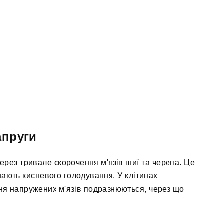
апруги
ерез тривале скорочення м'язів шиї та черепа. Це
знають кисневого голодування. У клітинах
ння напружених м'язів подразнюються, через що