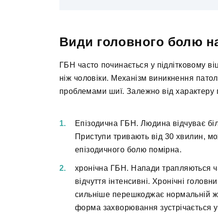
Види головного болю н
ГБН часто починається у підлітковому ві
ніж чоловіки. Механізм виникнення патол
проблемами шиї. Залежно від характеру 
Епізодична ГБН. Людина відчуває біль
Приступи тривають від 30 хвилин, мож
епізодичного болю помірна.
хронічна ГБН. Напади трапляються ча
відчуття інтенсивні. Хронічні головн
сильніше перешкоджає нормальній жи
форма захворювання зустрічається у