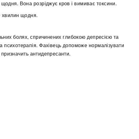
щодня. Вона розріджує кров і вимиває токсини.
0 хвилин щодня.
ильних болях, спричинених глибокою депресією та
а психотерапія. Фахівець допоможе нормалізувати
і призначить антидепресанти.