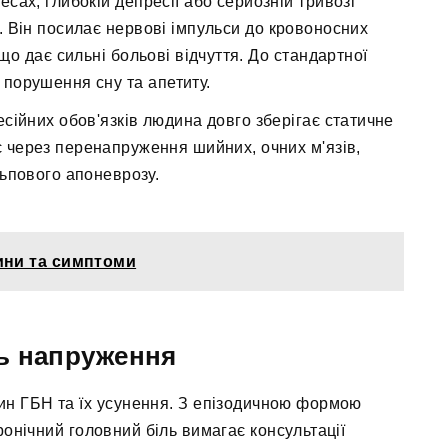
сах, глибокій депресії або серйозній тривозі
 Він посилає нервові імпульси до кровоносних
 що дає сильні больові відчуття. До стандартної
 порушення сну та апетиту.
сійних обов'язків людина довго зберігає статичне
 через перенапруження шийних, очних м'язів,
ьпового апоневрозу.
чини та симптоми
ь напруження
чин ГБН та їх усунення. З епізодичною формою
ронічний головний біль вимагає консультації