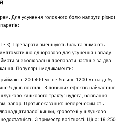
я
рем. Для усунення головного болю напруги різної
паратів:
НПЗЗ). Препарати зменшують біль та знімають
имптоматично одноразово для усунення нападу.
иймати знеболювальні препарати частіше за два
икання. Популярні медикаменти:
риймають 200-400 мг, не більше 1200 мг на добу.
ше 5 днів поспіль. З побічних ефектів найчастіше
шлунково-кишкового тракту: нудота, блювання,
ризм, запор. Протипоказання: непереносимість
дванадцятипалої кишки, кровотечі у шлунково-
недостатність, 3 триместр вагітності. Ціна: 19-250