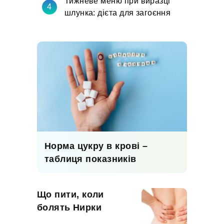
Тижневе меню при виразці
шлунка: дієта для загоєння
Норма цукру в крові –
таблиця показників
Що пити, коли
болять Нирки