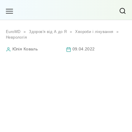
Перейти
до
вмісту
EuroMD
»
Здоров'я від А до Я
»
Хвороби і лікування
»
Неврологія
Юлія Коваль
09.04.2022