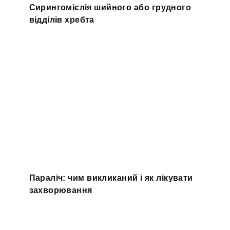
Сирингомієлія шийного або грудного
відділів хребта
Параліч: чим викликаний і як лікувати
захворювання