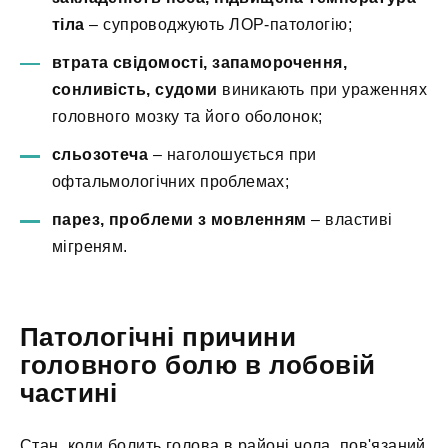
тіла
– супроводжують ЛОР-патологію;
втрата свідомості, запаморочення,
сонливість, судоми
виникають при ураженнях
головного мозку та його оболонок;
сльозотеча
– наголошується при
офтальмологічних проблемах;
парез, проблеми з мовленням
– властиві
мігреням.
Патологічні причини
головного болю в лобовій
частині
Стан, коли болить голова в районі чола, пов'язаний