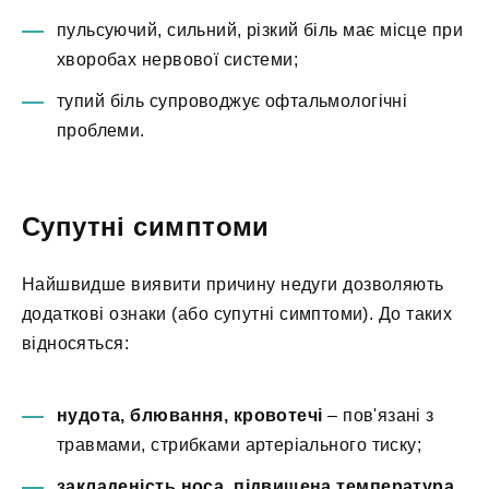
пульсуючий, сильний, різкий біль має місце при
хворобах нервової системи;
тупий біль супроводжує офтальмологічні
проблеми.
Супутні симптоми
Найшвидше виявити причину недуги дозволяють
додаткові ознаки (або супутні симптоми). До таких
відносяться:
нудота, блювання, кровотечі
– пов'язані з
травмами, стрибками артеріального тиску;
закладеність носа, підвищена температура