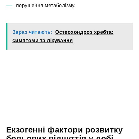
порушення метаболізму.
Зараз читають:
Остеохондроз хребта:
симптоми та лікування
Екзогенні фактори розвитку
больових відчуттів у лобі