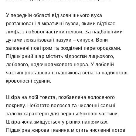
У передній області від зовнішнього вуха
розташовані лімфатичні вузли, якими відтікає
лімфа з лобової частини голови. За надбрівними
дугами локалізовані пазухи – синуси. Вони
заповнені повітрям та розділені перегородками.
Підшкірний шар містить відростки лицьового,
лобового, надочноямкового нерва. У лобовій
частині розташовані надочкова вена та надблокові
кровоносні судини.
Шкіра на лобі товста, позбавлена волосяного
покриву. Небагато волосся та численні сальні
залози характерні для верхньобокової частини.
Шкіра чола зміщується у різних напрямках.
Підшкірна жирова тканина містить численні потові