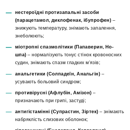
нестероїдні протизапальні засоби
(парацетамол, диклофенак, ібупрофен)
–
знижують температуру, знімають запалення,
знеболюють;
міотропні спазмолітики (Папаверин, Но-
шпа)
– нормалізують тонус стінок кровоносних
судин, знімають спазм гладких м'язів;
анальгетики (Солпадеїн, Анальгін)
–
усувають больовий синдром;
противірусні (Афлубін, Амізон)
–
призначають при грипі, застуді;
антигістамінні (Супрастин, Зіртек)
– знімають
набряклість слизових оболонок;