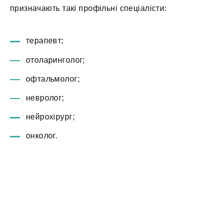
призначають такі профільні спеціалісти:
терапевт;
отоларинголог;
офтальмолог;
невролог;
нейрохірург;
онколог.