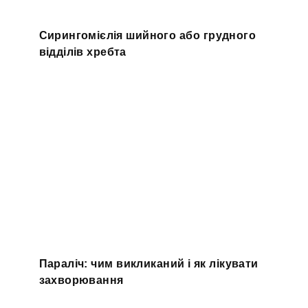
Сирингомієлія шийного або грудного
відділів хребта
Параліч: чим викликаний і як лікувати
захворювання