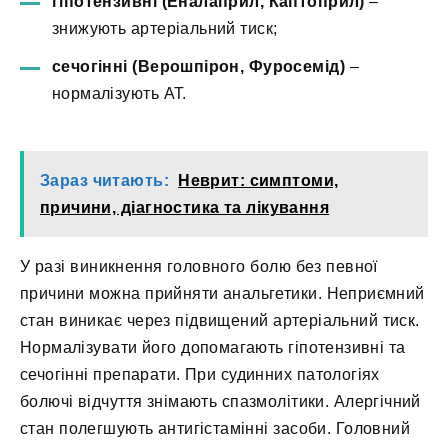
гіпотензивні (Еналаприл, Каптоприл)
–
знижують артеріальний тиск;
сечогінні (Верошпірон, Фуросемід)
–
нормалізують АТ.
Зараз читають:
Неврит: симптоми,
причини, діагностика та лікування
У разі виникнення головного болю без певної
причини можна прийняти анальгетики. Неприємний
стан виникає через підвищений артеріальний тиск.
Нормалізувати його допомагають гіпотензивні та
сечогінні препарати. При судинних патологіях
болючі відчуття знімають спазмолітики. Алергічний
стан полегшують антигістамінні засоби. Головний