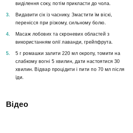
виділення соку, потім прикласти до чола.
Видавити сік із часнику. Змастити їм віскі,
перенісся при різкому, сильному болю.
Масаж лобових та скроневих областей з
використанням олії лаванди, грейпфрута.
5 г ромашки залити 220 мл окропу, томити на
слабкому вогні 5 хвилин, дати настоятися 30
хвилин. Відвар процідити і пити по 70 мл після
їди.
Відео