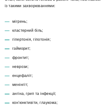
із такими захворюваннями:
мігрень;
кластерний біль;
гіпертонія, гіпотонія;
гайморит;
фронтит;
неврози;
енцефаліт;
менінгіт;
ангіна, грип та інфекції;
кон'юнктивіти, глаукома;