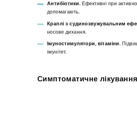
Антибіотики.
Ефективні при активнос
допомагають.
Краплі з судинозвужувальним ефе
носове дихання.
Імуностимулятори, вітаміни.
Підвищ
імунітет.
Симптоматичне лікуванн