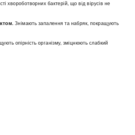
ті хвороботворних бактерій, що від вірусів не
ктом.
Знімають запалення та набряк, покращують
ують опірність організму, зміцнюють слабкий
я