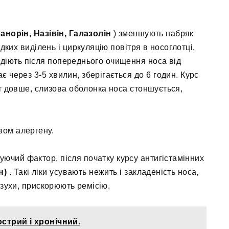
анорін, Назівін, Галазолін
) зменшують набряк
дких виділень і циркуляцію повітря в носоглотці,
 діють після попереднього очищення носа від
є через 3-5 хвилин, зберігається до 6 годин. Курс
ит довше, слизова оболонка носа стоншується,
вом алергену.
уючий фактор, після початку курсу антигістамінних
н)
. Такі ліки усувають нежить і закладеність носа,
азухи, прискорюють ремісію.
стрий і хронічний.