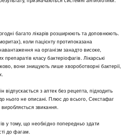
 результату, призначаються системні антибіотики.
огодні багато лікарів розширюють та доповнюють.
моритах), коли пацієнту протипоказана
 навантаження на організм занадто високе,
 препаратів класу бактеріофагів. Лікарські
ково, вони знищують лише хвороботворні бактерії,
к.
ін відпускається з аптек без рецепта, підходить
 до нього не описані. Плюс до всього, Секстафаг
е виробляється звикання.
в у тому, що необхідно попередньо здати
ті до фагам.