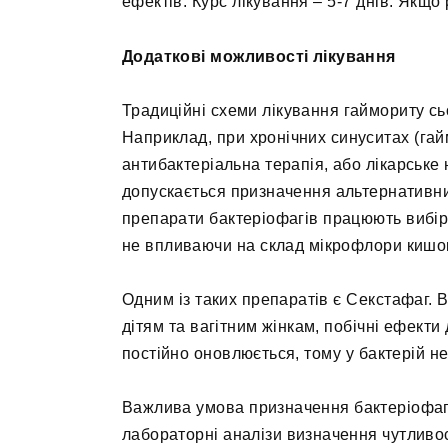
ефектів. Курс лікування – 5-7 днів. Якщо
Додаткові можливості лікування
Традиційні схеми лікування гаймориту сь
Наприклад, при хронічних синуситах (гай
антибактеріальна терапія, або лікарське
допускається призначення альтернативних
препарати бактеріофагів працюють вибір
не впливаючи на склад мікрофлори кишо
Одним із таких препаратів є Секстафаг. В
дітям та вагітним жінкам, побічні ефекти
постійно оновлюється, тому у бактерій н
Важлива умова призначення бактеріофагі
лабораторні аналізи визначення чутливос