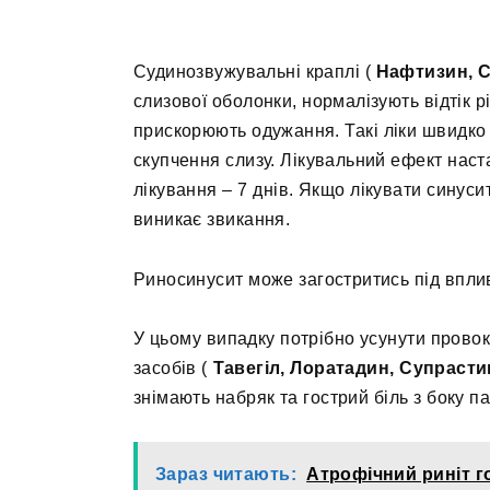
Судинозвужувальні краплі (
Нафтизин, С
слизової оболонки, нормалізують відтік рі
прискорюють одужання. Такі ліки швидко
скупчення слизу. Лікувальний ефект наста
лікування – 7 днів. Якщо лікувати синус
виникає звикання.
Риносинусит може загостритись під впли
У цьому випадку потрібно усунути провок
засобів (
Тавегіл, Лоратадин, Супрасти
знімають набряк та гострий біль з боку п
Зараз читають:
Атрофічний риніт го