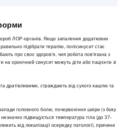
 форми
вороб ЛОР-органів. Якщо запалення додаткових
правильно підібрати терапію, полісинусит стає
дбають про своє здоров'я, чия робота пов'язана з
и на хронічний синусит можуть діти або пацієнти зі
та дратівливими, страждають від сухого кашлю та
напади головного болю, почервоніння шкіри із боку
ку незначно підвищується температура тіла (до 37-
лежить від локалізації осередку патології, причини