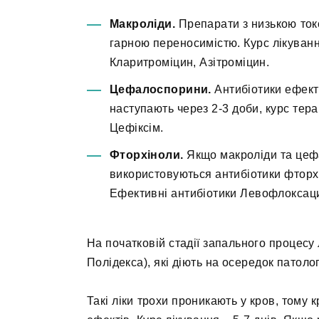
Макроліди.
Препарати з низькою ток
гарною переносимістю. Курс лікуванн
Кларитроміцин, Азітроміцин.
Цефалоспорини.
Антибіотики ефект
наступають через 2-3 доби, курс тера
Цефіксім.
Фторхіноли.
Якщо макроліди та цефа
використовуються антибіотики фторхін
Ефективні антибіотики Левофлоксац
На початковій стадії запального процесу 
Полідекса), які діють на осередок патологі
Такі ліки трохи проникають у кров, тому