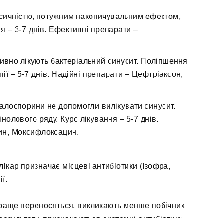
сичністю, потужним накопичувальним ефектом,
я – 3-7 днів. Ефективні препарати –
ивно лікують бактеріальний синусит. Поліпшення
пії – 5-7 днів. Надійні препарати – Цефтріаксон,
лоспорини не допомогли вилікувати синусит,
олового ряду. Курс лікування – 5-7 днів.
ин, Моксифлоксацин.
лікар призначає місцеві антибіотики (Ізофра,
ї.
 краще переносяться, викликають менше побічних