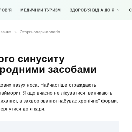
РОВ’Я
МЕДИЧНИЙ ТУРИЗМ
ЗДОРОВ’Я ВІД А ДО Я
С
ування
»
Оториноларингологія
ого синуситу
ародними засобами
аткових пазух носа. Найчастіше страждають
 гайморит. Якщо вчасно не лікуватися, виникають
ихання, а захворювання набуває хронічної форми.
ернутися до лікаря.