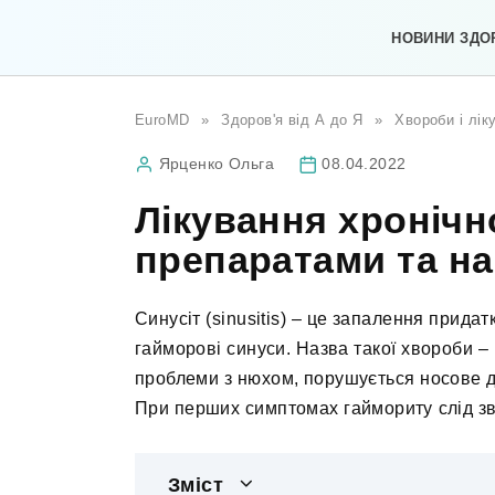
Перейти
до
НОВИНИ ЗДО
вмісту
EuroMD
»
Здоров'я від А до Я
»
Хвороби і лік
Ярценко Ольга
08.04.2022
Лікування хронічн
препаратами та н
Синусіт (sinusitis) – це запалення прид
гайморові синуси. Назва такої хвороби –
проблеми з нюхом, порушується носове д
При перших симптомах гаймориту слід зв
Зміст