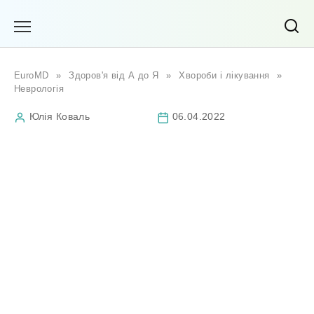
Перейти
до
вмісту
EuroMD
»
Здоров'я від А до Я
»
Хвороби і лікування
»
Неврологія
Юлія Коваль
06.04.2022