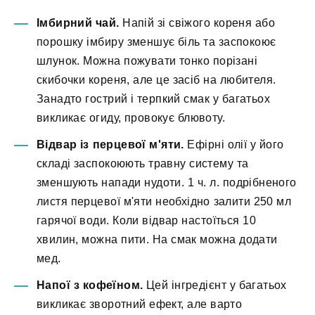
Імбирний чай.
Напій зі свіжого кореня або
порошку імбиру зменшує біль та заспокоює
шлунок. Можна пожувати тонко порізані
скибочки кореня, але це засіб на любителя.
Занадто гострий і терпкий смак у багатьох
викликає огиду, провокує блювоту.
Відвар із перцевої м'яти.
Ефірні олії у його
складі заспокоюють травну систему та
зменшують напади нудоти. 1 ч. л. подрібненого
листя перцевої м'яти необхідно залити 250 мл
гарячої води. Коли відвар настоїться 10
хвилин, можна пити. На смак можна додати
мед.
Напої з кофеїном.
Цей інгредієнт у багатьох
викликає зворотний ефект, але варто