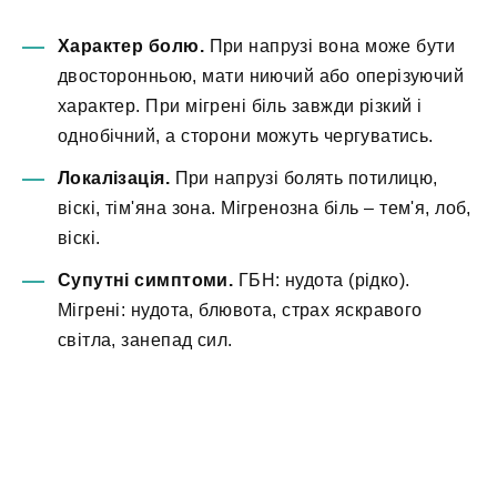
Характер болю.
При напрузі вона може бути
двосторонньою, мати ниючий або оперізуючий
характер. При мігрені біль завжди різкий і
однобічний, а сторони можуть чергуватись.
Локалізація.
При напрузі болять потилицю,
віскі, тім'яна зона. Мігренозна біль – тем'я, лоб,
віскі.
Супутні симптоми.
ГБН: нудота (рідко).
Мігрені: нудота, блювота, страх яскравого
світла, занепад сил.