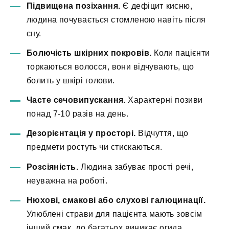
Підвищена позіхання.
Є дефіцит кисню,
людина почувається стомленою навіть після
сну.
Болючість шкірних покровів.
Коли пацієнти
торкаються волосся, вони відчувають, що
болить у шкірі голови.
Часте сечовипускання.
Характерні позиви
понад 7-10 разів на день.
Дезорієнтація у просторі.
Відчуття, що
предмети ростуть чи стискаються.
Розсіяність.
Людина забуває прості речі,
неуважна на роботі.
Нюхові, смакові або слухові галюцинації.
Улюблені страви для пацієнта мають зовсім
інший смак, до багатьох виникає огида,