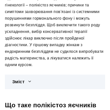
гінекології – полікістоз яєчників; причини та
симптоми захворювання пов'язані із системними
порушеннями гормонального фону і можуть
розвинути безпліддя. Щоб виключити такого роду
ускладнення, вибір консервативної терапії
здійснює лікар виключно після пройденої
діагностики. У гіршому випадку жінкам з
ендокринним безпліддям не судилося випробувати
радість материнства, а лікуватися належить її
одним курсом.
Зміст
Що таке полікістоз яєчників