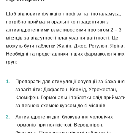
Щоб відновити функцію гіпофіза та гіпоталамуса,
потрібно приймати оральні контрацептиви з
антиандрогенними властивостями протягом 2 – 3
місяців за відсутності планування вагітності. Це
можуть бути таблетки Жанін, Джес, Регулон, Яріна.
Необхідні та представники інших фармакологічних
груп:
Препарати для стимуляції овуляції за бажання
завагітніти: Дюфастон, Кломід, Утрожестан,
Кломіфен. Гормональні таблетки слід приймати
за певною схемою курсом до 4 місяців.
Антиандрогени для блокування чоловічих
гормонів при полікістозі: Верошпірон,
Флутамід. Препарати у формі таблеток із