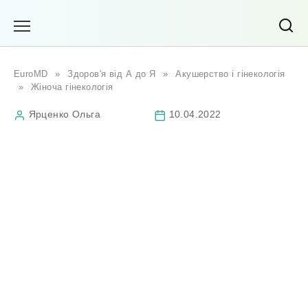
Перейти
до
вмісту
EuroMD
»
Здоров'я від А до Я
»
Акушерство і гінекологія
»
Жіноча гінекологія
Ярценко Ольга
10.04.2022