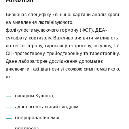
Визначає специфіку клінічної картини аналіз крові
на виявлення лютеїнізуючого,
фолікулостимулюючого гормону (ФСГ), ДЕА-
сульфату, кортизолу. Важливо виявити чутливість
до тестостерону, тироксину, естрогену, інсуліну, 17-
ОН-прогестерону, трийодтироніну та тиреотропіну.
Дане лабораторне дослідження допомагає
виключити такі діагнози зі схожою симптоматикою,
як:
синдром Кушінга;
адреногенітальний синдром;
гіперпролактинемія;
гіпотиреоз.