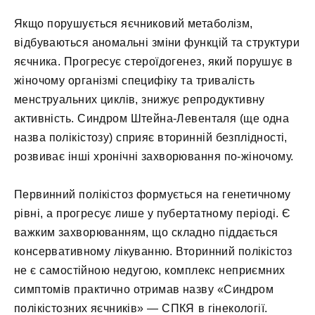
Якщо порушується яєчниковий метаболізм,
відбуваються аномальні зміни функцій та структури
яєчника. Прогресує стероїдогенез, який порушує в
жіночому організмі специфіку та тривалість
менструальних циклів, знижує репродуктивну
активність. Синдром Штейна-Левенталя (ще одна
назва полікістозу) сприяє вторинній безплідності,
розвиває інші хронічні захворювання по-жіночому.
Первинний полікістоз формується на генетичному
рівні, а прогресує лише у пубертатному періоді. Є
важким захворюванням, що складно піддається
консервативному лікуванню. Вторинний полікістоз
не є самостійною недугою, комплекс неприємних
симптомів практично отримав назву «Синдром
полікістозних яєчників» — СПКЯ в гінекології.