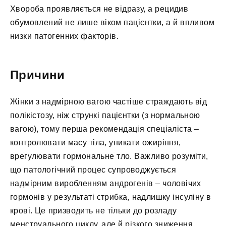
Хвороба проявляється не відразу, а рецидив
обумовлений не лише віком пацієнтки, а й впливом
низки патогенних факторів.
Причини
Жінки з надмірною вагою частіше страждають від
полікістозу, ніж стрункі пацієнтки (з нормальною
вагою), тому перша рекомендація спеціаліста –
контролювати масу тіла, уникати ожиріння,
врегулювати гормональне тло. Важливо розуміти,
що патологічний процес супроводжується
надмірним виробленням андрогенів – чоловічих
гормонів у результаті стрибка, надлишку інсуліну в
крові. Це призводить не тільки до розладу
менструального циклу, але й різкого зниження