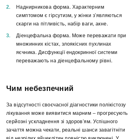
Наднирникова форма. Характерним
симптомом є гірсутизм, у жінки з'являються
скарги на пітливість, набір ваги, акне.
Діенцефальна форма. Може переважати при
множинних кістах, злоякісних пухлинах
яєчника. Дисфункції ендокринної системи
переважають на діенцефальному рівні.
Чим небезпечний
За відсутності своєчасної діагностики полікістозу
лікування може виявитися марним – прогресують
серйозні ускладнення зі здоров'ям. Успішного
зачаття можна чекати, реальні шанси завагітніти
від незрілих яйцеклітин повністю виключені. У