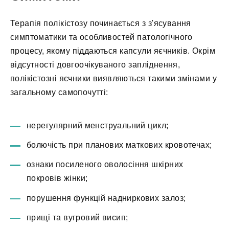
Терапія полікістозу починається з з'ясування
симптоматики та особливостей патологічного
процесу, якому піддаються капсули яєчників. Окрім
відсутності довгоочікуваного запліднення,
полікістозні яєчники виявляються такими змінами у
загальному самопочутті:
нерегулярний менструальний цикл;
болючість при планових маткових кровотечах;
ознаки посиленого оволосіння шкірних
покровів жінки;
порушення функцій надниркових залоз;
прищі та вугровий висип;