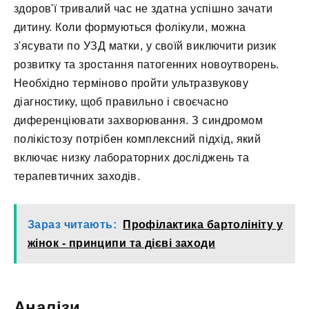
здоров'ї тривалий час не здатна успішно зачати
дитину. Коли формуються фолікули, можна
з'ясувати по УЗД матки, у своїй виключити ризик
розвитку та зростання патогенних новоутворень.
Необхідно терміново пройти ультразвукову
діагностику, щоб правильно і своєчасно
диференціювати захворювання. З синдромом
полікістозу потрібен комплексний підхід, який
включає низку лабораторних досліджень та
терапевтичних заходів.
Зараз читають:
Профілактика бартолініту у
жінок - принципи та дієві заходи
Аналізи