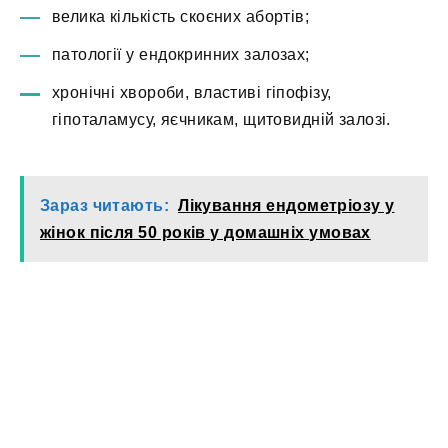
велика кількість скоєних абортів;
патології у ендокринних залозах;
хронічні хвороби, властиві гіпофізу,
гіпоталамусу, яєчникам, щитовидній залозі.
Зараз читають:
Лікування ендометріозу у
жінок після 50 років у домашніх умовах