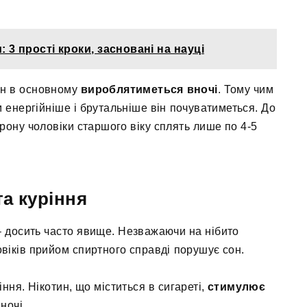
 3 прості кроки, засновані на науці
он в основному
вироблятиметься
вночі
. Тому чим
м енергійніше і брутальніше він почуватиметься. До
ерону чоловіки старшого віку сплять лише по 4-5
а куріння
– досить часто явище. Незважаючи на нібито
овіків прийом спиртного справді порушує сон.
ння. Нікотин, що міститься в сигареті,
стимулює
ночі.