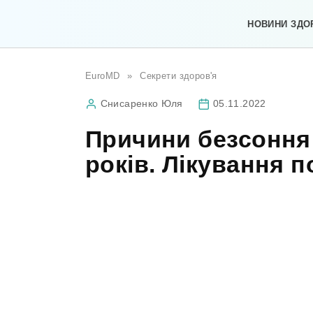
Перейти
до
НОВИНИ ЗДО
вмісту
EuroMD
»
Секрети здоров'я
Снисаренко Юля
05.11.2022
Причини безсоння 
років. Лікування 