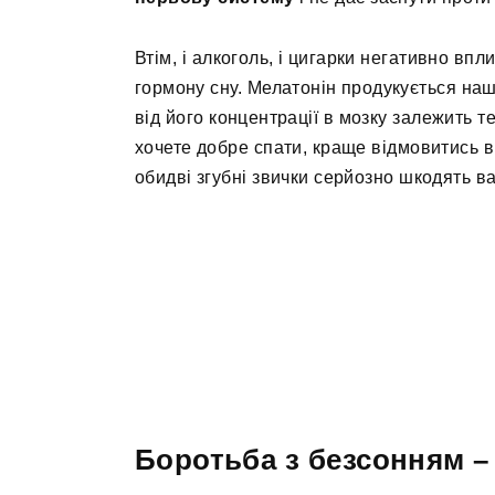
Втім, і алкоголь, і цигарки негативно в
гормону сну. Мелатонін продукується наши
від його концентрації в мозку залежить т
хочете добре спати, краще відмовитись в
обидві згубні звички серйозно шкодять в
Боротьба з безсонням –