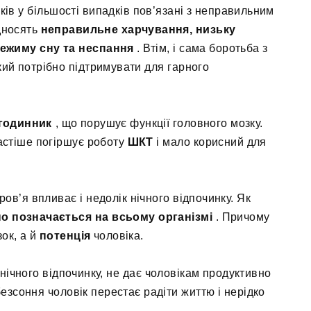
ків у більшості випадків пов’язані з неправильним
ідносять
неправильне харчування, низьку
режиму сну та неспання
. Втім, і сама боротьба з
кий потрібно підтримувати для гарного
 годинник
, що порушує функції головного мозку.
астіше погіршує роботу
ШКТ
і мало корисний для
ров’я впливає і недолік нічного відпочинку. Як
но позначається на всьому організмі
. Причому
ок, а й
потенція
чоловіка.
нічного відпочинку, не дає чоловікам продуктивно
езсоння чоловік перестає радіти життю і нерідко