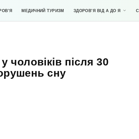
РОВ’Я
МЕДИЧНИЙ ТУРИЗМ
ЗДОРОВ’Я ВІД А ДО Я
С
у чоловіків після 30
порушень сну