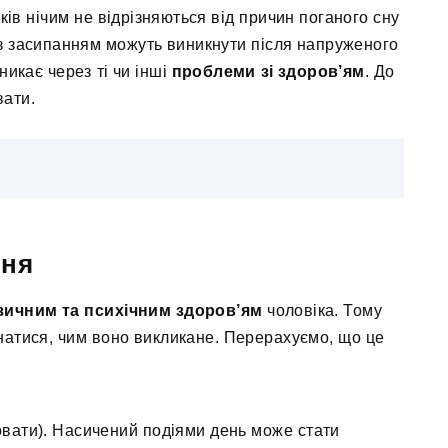
ків нічим не відрізняються від причин поганого сну
із засипанням можуть виникнути після напруженого
никає через ті чи інші
проблеми зі здоров’ям
. До
вати.
ння
зичним та психічним здоров’ям
чоловіка. Тому
знатися, чим воно викликане. Перерахуємо, що це
овати). Насичений подіями день може стати