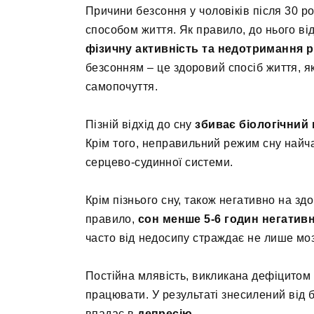
Причини безсоння у чоловіків після 30 ро
способом життя. Як правило, до нього в
фізичну активність та недотримання 
безсонням – це здоровий спосіб життя, я
самопочуття.
Пізній відхід до сну
збиває біологічний
Крім того, неправильний режим сну найч
серцево-судинної системи.
Крім пізнього сну, також негативно на здо
правило,
сон менше 5-6 годин негатив
часто від недосипу страждає не лише моз
Постійна млявість, викликана дефіцитом 
працювати. У результаті знесилений від б
впадає в
депресію
.