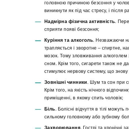
головною причиною безсоння у чолов
виникнути як під час стресу, і після р
Надмірна фізична активність
. Пер
сприяти появі безсоння;
Куріння та алкоголь
. Незважаючи н
трапляється і зворотне – спиртне, на
мозок. Тому зловживання алкоголем 
сном. Крім того, сигарети також не д
стимулює нервову систему, що знову 
Зовнішні чинники
. Шум та сон при 
Крім того, на якість нічного відпочи
приміщенні, в якому спить чоловік;
Біль
. Болісні відчуття в тілі можуть
сильному головному або зубному бо
Захворювання
. Гострі та хронічні