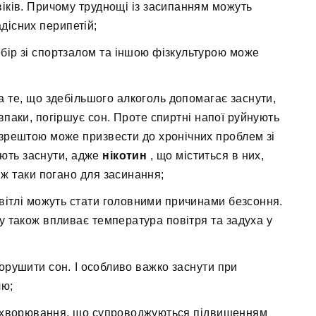
іків. Причому труднощі із засипанням можуть
адісних перипетій;
ебір зі спортзалом та іншою фізкультурою може
а те, що здебільшого алкоголь допомагає заснути,
впаки, погіршує сон. Проте спиртні напої руйнують
зрештою може призвести до хронічних проблем зі
ають заснути, адже
нікотин
, що міститься в них,
ж таки погано для засинання;
світлі можуть стати головними причинами безсоння.
нку також впливає температура повітря та задуха у
 порушити сон. І особливо важко заснути при
лю;
 захворювання, що супроводжуються підвищенням