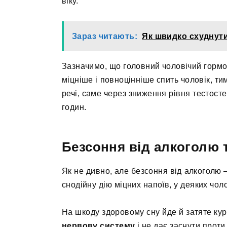
віку.
Зараз читають:
Як швидко схуднути:
Зазначимо, що головний чоловічий горм
міцніше і повноцінніше спить чоловік, ти
речі, саме через зниження рівня тестост
годин.
Безсоння від алкоголю т
Як не дивно, але безсоння від алкоголю 
снодійну дію міцних напоїв, у деяких чол
На шкоду здоровому сну йде й затяте курі
нервову систему
і не дає заснути проти 