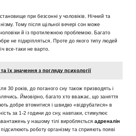
тановище при безсонні у чоловіків. Нічний та
анізму. Тому після щільної вечері сон може
є чоловіки й із протилежною проблемою. Багато
бре не підкріпляться. Проте до якого типу людей
іч все-таки не варто.
та їх значення з погляду психології
сля 30 років, до поганого сну також призводять і
влячись. Ймовірно, багато хто вважає, що заняття
ють добре втомитися і швидко «відрубатися» в
ність за 1-2 години до сну, навпаки, стимулює
навантажень у нашому тілі виробляється
адреналін
 підсилюють роботу організму та сприяють появі