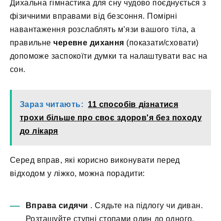
Дихальна гімнастика для сну чудово поєднується з
фізичними вправами від безсоння. Помірні
навантаження розслаблять м’язи вашого тіла, а
правильне
черевне дихання
(показати/сховати)
допоможе заспокоїти думки та налаштувати вас на
сон.
Зараз читають:
11 способів дізнатися
трохи більше про своє здоров'я без походу
до лікаря
Серед вправ, які корисно виконувати перед
відходом у ліжко, можна порадити:
Вправа сидячи
. Сядьте на підлогу чи диван.
Розташуйте ступні стопами один до одного.