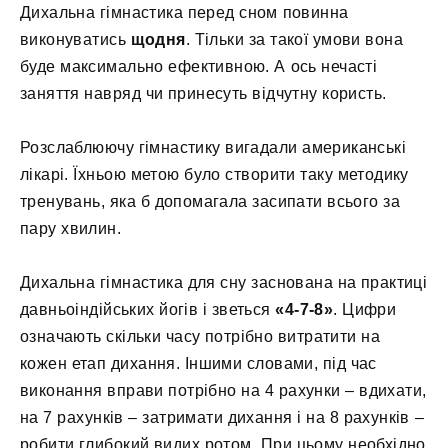
Дихальна гімнастика перед сном повинна
виконуватись
щодня
. Тільки за такої умови вона
буде максимально ефективною. А ось нечасті
заняття навряд чи принесуть відчутну користь.
Розслаблюючу гімнастику вигадали американські
лікарі. Їхньою метою було створити таку методику
тренувань, яка б допомагала засипати всього за
пару хвилин.
Дихальна гімнастика для сну заснована на практиці
давньоіндійських йогів і зветься
«4-7-8»
. Цифри
означають скільки часу потрібно витратити на
кожен етап дихання. Іншими словами, під час
виконання вправи потрібно на 4 рахунки – вдихати,
на 7 рахунків – затримати дихання і на 8 рахунків –
робити глибокий видих ротом. При цьому необхідно