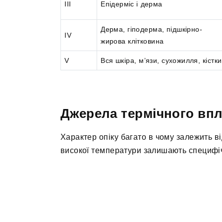
III
Епідерміс і дерма
Дерма, гіподерма, підшкірно-
IV
жирова клітковина
V
Вся шкіра, м’язи, сухожилля, кістки
Джерела термічного впли
Характер опіку багато в чому залежить ві
високої температури залишають специфічн