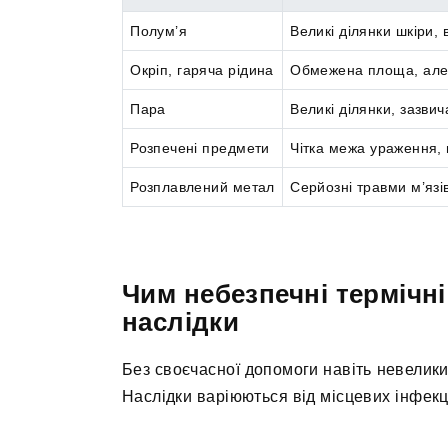
Полум’я
Великі ділянки шкіри, 
Окріп, гаряча рідина
Обмежена площа, але
Пара
Великі ділянки, зазви
Розпечені предмети
Чітка межа ураження, 
Розплавлений метал
Серйозні травми м’язів
Чим небезпечні термічні
наслідки
Без своєчасної допомоги навіть невелик
Наслідки варіюються від місцевих інфек