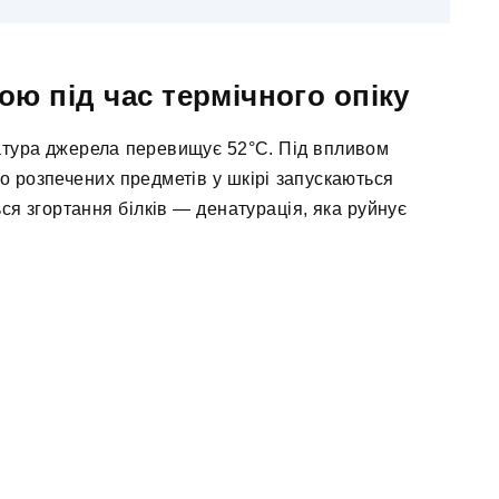
ою під час термічного опіку
тура джерела перевищує 52°C. Під впливом
бо розпечених предметів у шкірі запускаються
ся згортання білків — денатурація, яка руйнує