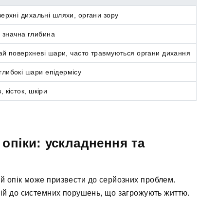
верхні дихальні шляхи, органи зору
 значна глибина
чай поверхневі шари, часто травмуються органи дихання
глибокі шари епідермісу
, кісток, шкіри
 опіки: ускладнення та
ий опік може призвести до серйозних проблем.
цій до системних порушень, що загрожують життю.