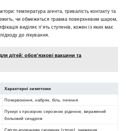
ктори: температура агента, тривалість контакту та
алежить, чи обмежиться травма поверхневим шаром,
ифікація виділяє п’ять ступенів, кожен із яких має
 підходу до лікування.
ля дітей: обов'язкові вакцини та
Характерні симптоми
Почервоніння, набряк, біль, печіння
Пухирі з прозорою серозною рідиною, виражений
больовий синдром
Світло-коричнева скоринка (струп), зниження