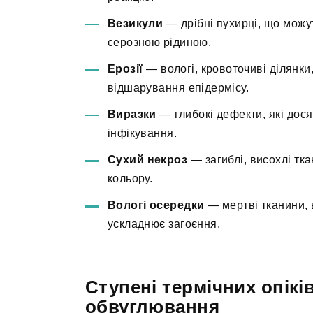
Везикули
— дрібні пухирці, що можут
серозною рідиною.
Ерозії
— вологі, кровоточиві ділянки
відшарування епідермісу.
Виразки
— глибокі дефекти, які дос
інфікування.
Сухий некроз
— загиблі, висохлі тк
кольору.
Вологі осередки
— мертві тканини, 
ускладнює загоєння.
Ступені термічних опікі
обвуглювання