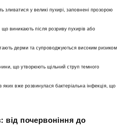
ь зливатися у великі пухирі, заповнені прозорою
, що виникають після розриву пухирів або
ягають дерми та супроводжуються високим ризиком
анини, що утворюють щільний струп темного
в яких вже розвинулася бактеріальна інфекція, що
в: від почервоніння до