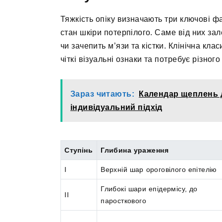
Тяжкість опіку визначають три ключові фа
стан шкіри потерпілого. Саме від них з
чи зачепить м’язи та кістки. Клінічна клас
чіткі візуальні ознаки та потребує різного
Зараз читають:
Календар щеплень д
індивідуальний підхід
Ступінь
Глибина ураження
I
Верхній шар ороговілого епітелію
Глибокі шари епідермісу, до
II
паросткового