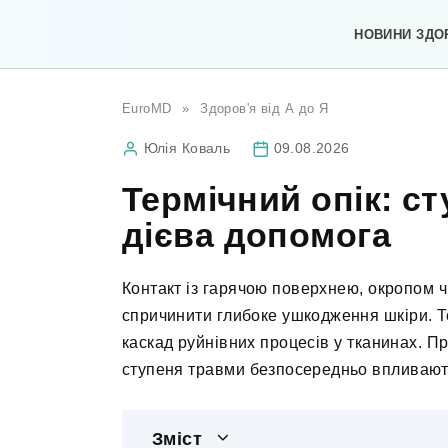
Перейти
до
НОВИНИ ЗДО
вмісту
EuroMD
»
Здоров'я від А до Я
Юлія Коваль
09.08.2026
Термічний опік: ст
дієва допомога
Контакт із гарячою поверхнею, окропом ч
спричинити глибоке ушкодження шкіри. Т
каскад руйнівних процесів у тканинах. П
ступеня травми безпосередньо впливають
Зміст