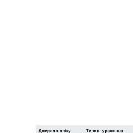
Джерело опіку
Типові ураження