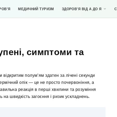
РОВ’Я
МЕДИЧНИЙ ТУРИЗМ
ЗДОРОВ’Я ВІД А ДО Я
С
упені, симптоми та
и відкритим полум’ям здатен за лічені секунди
ермічний опік — це не просто почервоніння, а
равильна реакція в перші хвилини та розуміння
 на швидкість загоєння і ризик ускладнень.