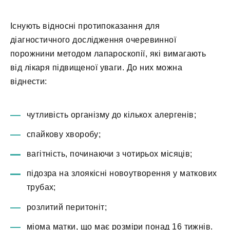
Існують відносні протипоказання для
діагностичного дослідження очеревинної
порожнини методом лапароскопії, які вимагають
від лікаря підвищеної уваги. До них можна
віднести:
чутливість організму до кількох алергенів;
спайкову хворобу;
вагітність, починаючи з чотирьох місяців;
підозра на злоякісні новоутворення у маткових
трубах;
розлитий перитоніт;
міома матки, що має розміри понад 16 тижнів.