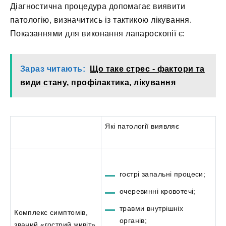
Діагностична процедура допомагає виявити
патологію, визначитись із тактикою лікування.
Показаннями для виконання лапароскопії є:
Зараз читають:
Що таке стрес - фактори та
види стану, профілактика, лікування
Які патології виявляє
гострі запальні процеси;
очеревинні кровотечі;
травми внутрішніх
Комплекс симптомів,
органів;
званий «гострий живіт»