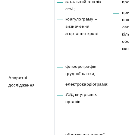
загальний аналіз
проце
сечі;
при е
коагулограму –
показ
визначення
лапар
згортання крові.
кількі
обсте
скоро
флюорографія
грудної клітки;
Апаратні
електрокардіограма;
дослідження
УЗД внутрішніх
органів.
обмеження жирної