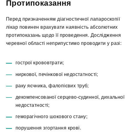
Протипоказання
Перед призначенням діагностичної лапароскопії
лікар повинен врахувати наявність абсолютних
протипоказань щодо її проведення. Дослідження
черевної області неприпустимо проводити у разі:
гострої крововтрати;
ниркової, печінкової недостатності;
раку яєчника, фалопієвих труб;
декомпенсованої серцево-судинної, дихальної
недостатності;
геморагічного шокового стану;
порушення згортання крові.