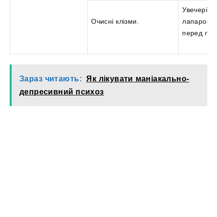
Увечері н
Очисні клізми.
лапароско
перед пр
Зараз читають:
Як лікувати маніакально-
депресивний психоз