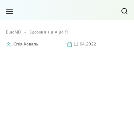
Перейти
до
вмісту
EuroMD
»
Здоров'я від А до Я
Юлія Коваль
11.04.2022