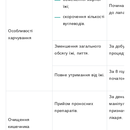
Починають
їжі;
до лапарос
скорочення кількості
вуглеводів.
Особливості
харчування
Зменшення загального
За добу д
обсягу їжі, пиття.
процедури
За 8 годи
Повне утримання від їжі.
початок.
За день д
Прийом проносних
маніпуляці
препаратів.
призначе
лікаря.
Очищення
кишечника