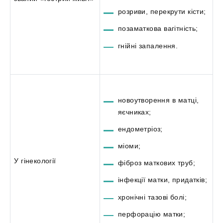
розриви, перекрути кісти;
позаматкова вагітність;
гнійні запалення.
новоутворення в матці,
яєчниках;
ендометріоз;
міоми;
У гінекології
фіброз маткових труб;
інфекції матки, придатків;
хронічні тазові болі;
перфорацію матки;