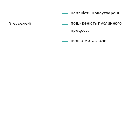
наявність новоутворень;
поширеність пухлинного
В онкології
процесу;
поява метастазів.