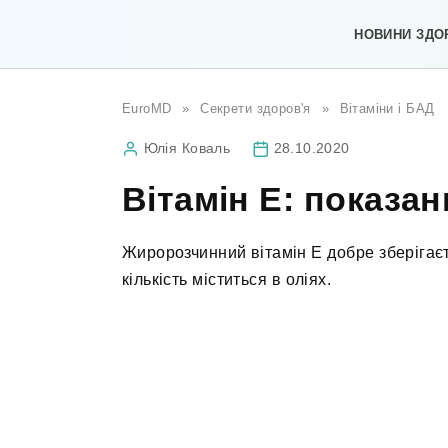
Перейти
до
НОВИНИ ЗДО
вмісту
EuroMD
»
Секрети здоров'я
»
Вітаміни і БАД
Юлія Коваль
28.10.2020
Вітамін E: показа
Жиророзчинний вітамін Е добре зберігаєт
кількість міститься в оліях.