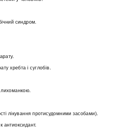
.
бічний синдром.
арату.
ату хребта і суглобів.
 лихоманкою.
сті лікування протисудомними засобами).
к антиоксидант.