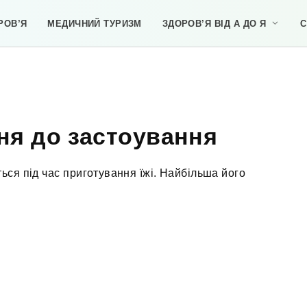
РОВ’Я
МЕДИЧНИЙ ТУРИЗМ
ЗДОРОВ’Я ВІД А ДО Я
С
ння до застоування
ься під час приготування їжі. Найбільша його