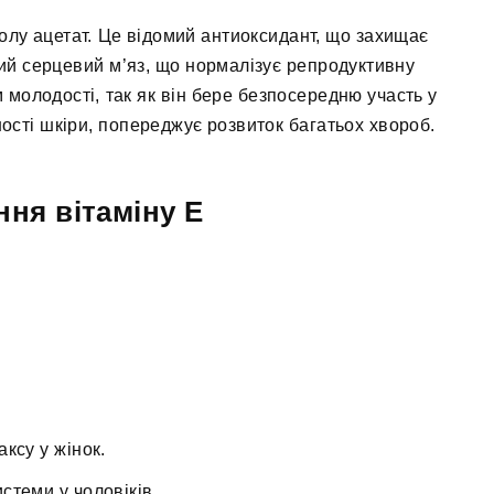
олу ацетат. Це відомий антиоксидант, що захищає
ючий серцевий м’яз, що нормалізує репродуктивну
молодості, так як він бере безпосередню участь у
ності шкіри, попереджує розвиток багатьох хвороб.
ння вітаміну Е
ксу у жінок.
стеми у чоловіків.