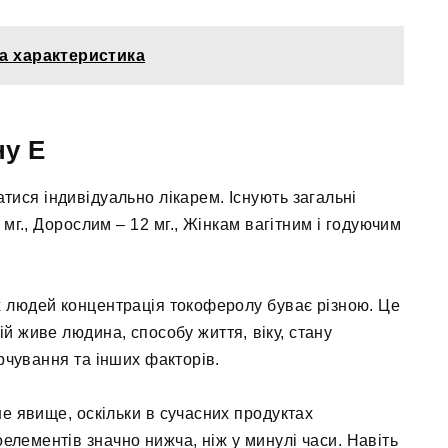
на характеристика
ну Е
тися індивідуально лікарем. Існують загальні
 мг., Дорослим – 12 мг., Жінкам вагітним і годуючим
их людей концентрація токоферолу буває різною. Це
ій живе людина, способу життя, віку, стану
рчування та інших факторів.
не явище, оскільки в сучасних продуктах
оелементів значно нижча, ніж у минулі часи. Навіть