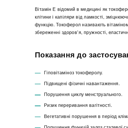
Вітамін Е відомий в медицині як токофер
клітини і капіляри від ламкості, зміцню
функцію. Токоферол називають вітаміном 
збереженні здоров’я, пружності, еластич
Показання до застосува
Гіповітаміноз токоферолу.
Підвищені фізичні навантаження.
Порушення циклу менструального.
Ризик переривання вагітності.
Вегетативні порушення в період кліма
Порушення функцій залоз статевої си