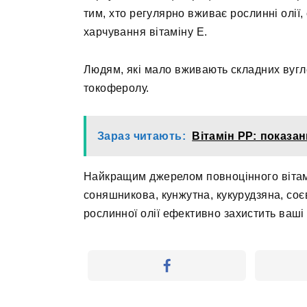
тим, хто регулярно вживає рослинні олії
харчування вітаміну Е.
Людям, які мало вживають складних вугле
токоферолу.
Зараз читають:
Вітамін PP: показа
Найкращим джерелом повноцінного вітамі
соняшникова, кунжутна, кукурудзяна, соє
рослинної олії ефективно захистить ваші 