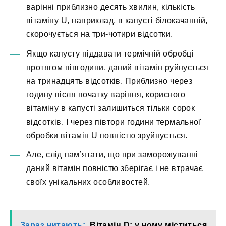
варінні приблизно десять хвилин, кількість
вітаміну U, наприклад, в капусті білокачанній,
скорочується на три-чотири відсотки.
Якщо капусту піддавати термічній обробці
протягом півгодини, даний вітамін руйнується
на тринадцять відсотків. Приблизно через
годину після початку варіння, корисного
вітаміну в капусті залишиться тільки сорок
відсотків. І через півтори години термальної
обробки вітамін U повністю зруйнується.
Але, слід пам’ятати, що при заморожуванні
даний вітамін повністю зберігає і не втрачає
своїх унікальних особливостей.
Зараз читають:
Вітамін D: у чому міститься