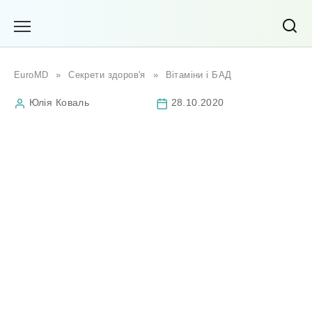
Перейти
до
вмісту
EuroMD
»
Секрети здоров'я
»
Вітаміни і БАД
Юлія Коваль
28.10.2020