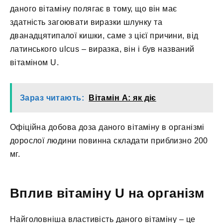
даного вітаміну полягає в тому, що він має
здатність загоювати виразки шлунку та
дванадцятипалої кишки, саме з цієї причини, від
латинського ulcus – виразка, він і був названий
вітаміном U.
Зараз читають:
Вітамін A: як діє
Офіційна добова доза даного вітаміну в організмі
дорослої людини повинна складати приблизно 200
мг.
Вплив вітаміну U на організм
Найголовніша властивість даного вітаміну – це