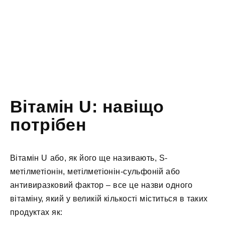
Вітамін U: навіщо
потрібен
Вітамін U або, як його ще називають, S-
метілметіонін, метілметіонін-сульфоній або
антивиразковий фактор – все це назви одного
вітаміну, який у великій кількості міститься в таких
продуктах як: