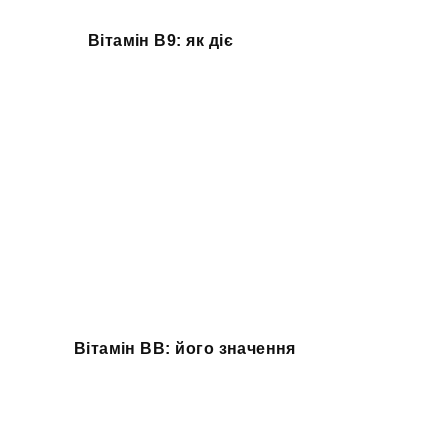
Вітамін B9: як діє
Вітамін BB: його значення