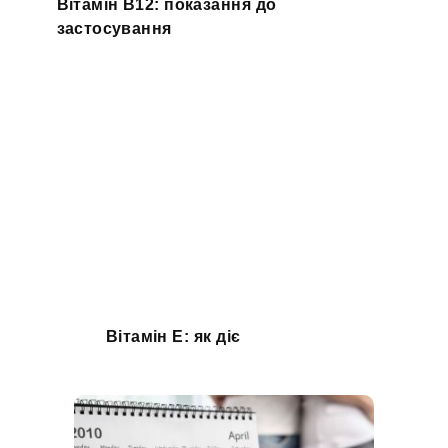
Вітамін B12: показання до
застосування
Вітамін E: як діє