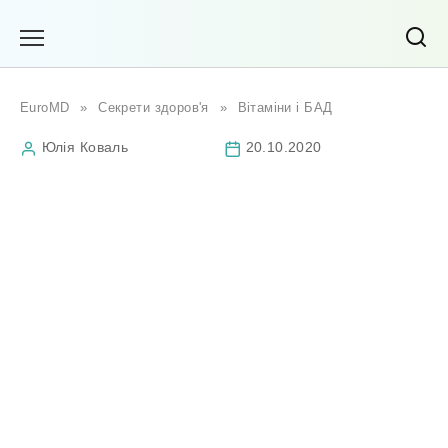
Перейти
до
вмісту
EuroMD
»
Секрети здоров'я
»
Вітаміни і БАД
Юлія Коваль
20.10.2020