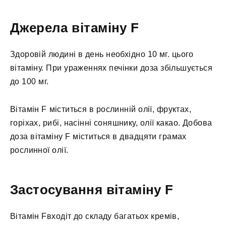
Джерела вітаміну F
Здоровій людині в день необхідно 10 мг. цього
вітаміну. При ураженнях печінки доза збільшується
до 100 мг.
Вітамін F міститься в рослинній олії, фруктах,
горіхах, рибі, насінні соняшнику, олії какао. Добова
доза вітаміну F міститься в двадцяти грамах
рослинної олії.
Застосування вітаміну F
Вітамін Fвходіт до складу багатьох кремів,