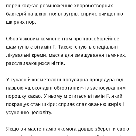
перешкоджає розмноженню хвороботворних
бактерій на шкірі, появі вугрів, сприяє очищенню
шкірних пор.
Обов’язковим компонентом протівосеборейное
шампунів є вітамін F. Також існують спеціальні
лікувальні креми, масла для змащування тьмяних,
расслаивающихся нігтів.
У сучасній косметології популярна процедура під
назвою «шоколадні обгортання» із застосуванням
порошку какао. У ньому міститься вітамін F, який
покращує стан шкіри: сприяє спалюванню жирів і
усуненню целюліту.
Якщо ви маєте намір якомога довше зберегти свою