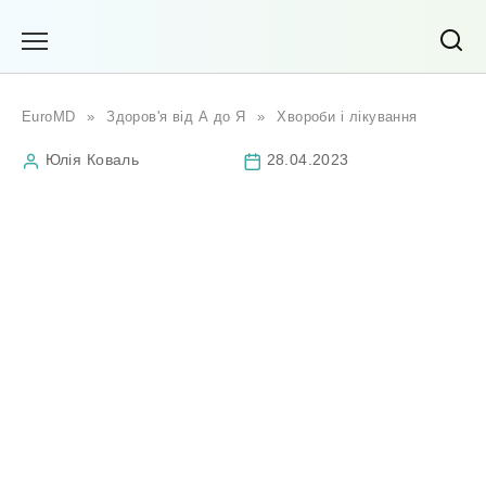
Перейти
до
вмісту
EuroMD
»
Здоров'я від А до Я
»
Хвороби і лікування
Юлія Коваль
28.04.2023