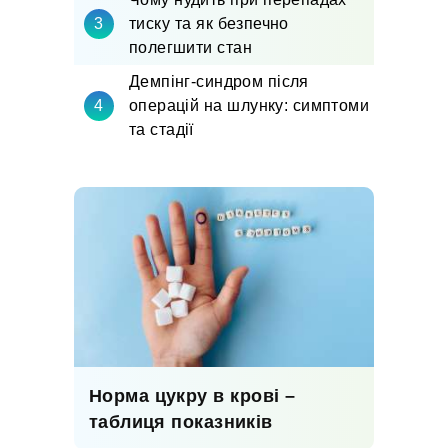
тиску та як безпечно
полегшити стан
Демпінг-синдром після
операцій на шлунку: симптоми
та стадії
Норма цукру в крові –
таблиця показників