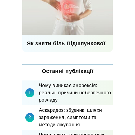
Як зняти біль Підшлункової
Останні публікації
Чому виникає анорексія:
реальні причини небезпечного
розладу
Аскаридоз: збудник, шляхи
зараження, симптоми та
методи лікування
Чому нудить при перепадах