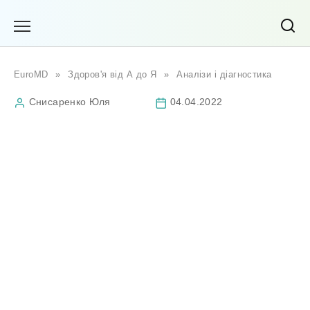
Перейти
до
вмісту
EuroMD
»
Здоров'я від А до Я
»
Аналізи і діагностика
Снисаренко Юля
04.04.2022