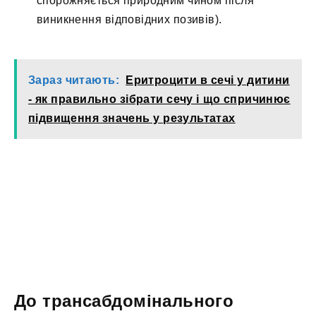
спорожняється природним чином після
виникнення відповідних позивів).
Зараз читають:
Еритроцити в сечі у дитини
- як правильно зібрати сечу і що спричинює
підвищення значень у результатах
До трансабдомінального