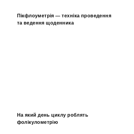
Пікфлоуметрія — техніка проведення
та ведення щоденника
На який день циклу роблять
фолікулометрію