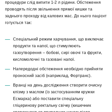
процедури слід випити 1-2 л рідини. Обстеження
проводять після звільнення прямої кишки та
заднього проходу від калових мас. До нього пацієнт
готується так:
Спеціальний режим харчування, що виключає
продукти та напої, що стимулюють
газоутворення – бобові, сирі овочі та фрукти,
кисломолочні та газовані напої.
Напередодні обстеження необхідно прийняти
проносний засіб (наприклад, Фортранс).
Вранці на день дослідження створити очисну
клізму з маслом (із застосуванням кружки
Есмарха) або поставити спеціальну
гліцеринову ректальну свічку (кишечник