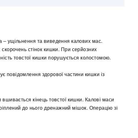
 – ущільнення та виведення калових мас.
 скорочень стінок кишки. При серйозних
ість товстої кишки порушується колостомою.
ує повідомлення здорової частини кишки із
и вшивається кінець товстої кишки. Калові маси
ріплений до нього дренажний мішок. Операцію зі
.