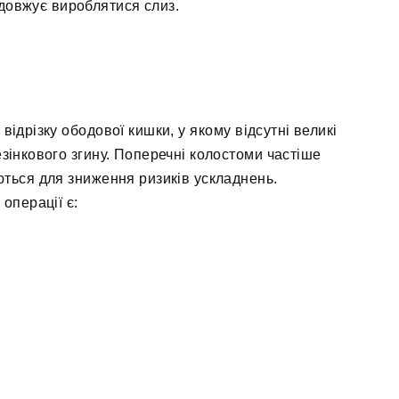
родовжує вироблятися слиз.
відрізку ободової кишки, у якому відсутні великі
езінкового згину. Поперечні колостоми частіше
ться для зниження ризиків ускладнень.
операції є: