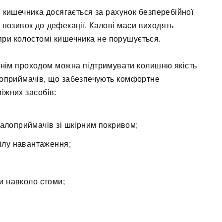
кишечника досягається за рахунок безперебійної
 позивок до дефекації. Калові маси виходять
 при колостомі кишечника не порушується.
днім проходом можна підтримувати колишню якість
алоприймачів, що забезпечують комфортне
іжних засобів:
калоприймачів зі шкірним покривом;
ділу навантаження;
и навколо стоми;