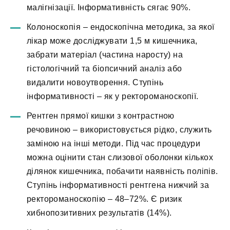
малігнізації. Інформативність сягає 90%.
Колоноскопія – ендоскопічна методика, за якої
лікар може досліджувати 1,5 м кишечника,
забрати матеріал (частина наросту) на
гістологічний та біопсичний аналіз або
видалити новоутворення. Ступінь
інформативності – як у ректороманоскопії.
Рентген прямої кишки з контрастною
речовиною – використовується рідко, служить
заміною на інші методи. Під час процедури
можна оцінити стан слизової оболонки кількох
ділянок кишечника, побачити наявність поліпів.
Ступінь інформативності рентгена нижчий за
ректороманоскопію – 48–72%. Є ризик
хибнопозитивних результатів (14%).