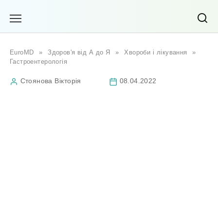
Перейти
до
вмісту
EuroMD
»
Здоров'я від А до Я
»
Хвороби і лікування
»
Гастроентерологія
Стоянова Вікторія
08.04.2022