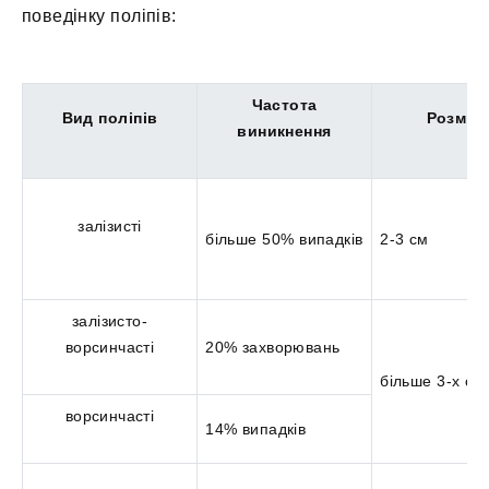
поведінку поліпів:
Частота
Вид поліпів
Розмір
виникнення
залізисті
більше 50% випадків
2-3 см
залізисто-
ворсинчасті
20% захворювань
більше 3-х см
ворсинчасті
14% випадків