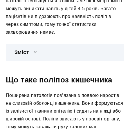
патології збільшується з віком, але окремі форми її
можуть виникати навіть у дітей 4-5 років. Багато
пацієнтів не підозрюють про наявність поліпів
через симптоми, тому точної статистики
захворювання немає.
Зміст
Що таке поліпоз кишечника
Поширена патологія пов’язана з появою наростів
на слизовій оболонці кишечника. Вони формуються
із залізистої тканини епітелію і сидять на ніжці або
широкій основі. Поліпи звисають у просвіт органу,
тому можуть заважати руху калових мас.