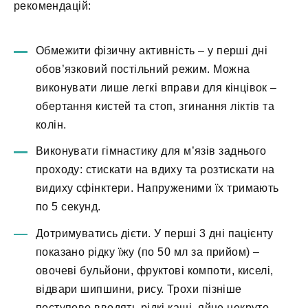
рекомендацій:
Обмежити фізичну активність – у перші дні
обов’язковий постільний режим. Можна
виконувати лише легкі вправи для кінцівок –
обертання кистей та стоп, згинання ліктів та
колін.
Виконувати гімнастику для м’язів заднього
проходу: стискати на вдиху та розтискати на
видиху сфінктери. Напруженими їх тримають
по 5 секунд.
Дотримуватись дієти. У перші 3 дні пацієнту
показано рідку їжу (по 50 мл за прийом) –
овочеві бульйони, фруктові компоти, киселі,
відвари шипшини, рису. Трохи пізніше
поступово вводять рідкі каші, яйце некруто,