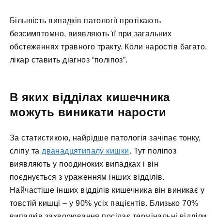
Більшість випадків патології протікають
безсимптомно, виявляють її при загальних
обстеженнях травного тракту. Коли наростів багато,
лікар ставить діагноз “поліпоз”.
В яких відділах кишечника
можуть виникати нарости
За статистикою, найрідше патологія зачіпає тонку,
сліпу та
дванадцятипалу кишки
. Тут поліпоз
виявляють у поодиноких випадках і він
поєднується з ураженням інших відділів.
Найчастіше інших відділів кишечника він виникає у
товстій кишці – у 90% усіх пацієнтів. Близько 70%
випадків захворювання посідає термінальні відділи