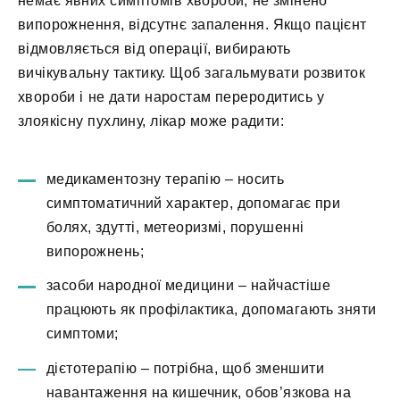
немає явних симптомів хвороби, не змінено
випорожнення, відсутнє запалення. Якщо пацієнт
відмовляється від операції, вибирають
вичікувальну тактику. Щоб загальмувати розвиток
хвороби і не дати наростам переродитись у
злоякісну пухлину, лікар може радити:
медикаментозну терапію – носить
симптоматичний характер, допомагає при
болях, здутті, метеоризмі, порушенні
випорожнень;
засоби народної медицини – найчастіше
працюють як профілактика, допомагають зняти
симптоми;
дієтотерапію – потрібна, щоб зменшити
навантаження на кишечник, обов’язкова на