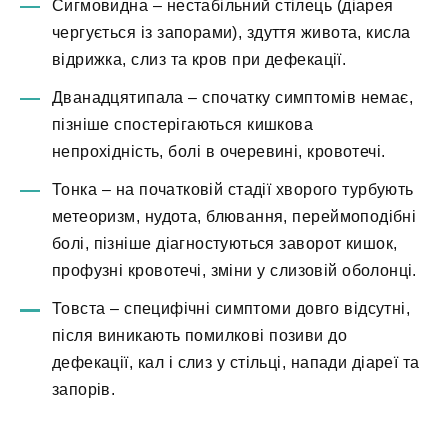
Сигмовидна – нестабільний стілець (діарея
чергується із запорами), здуття живота, кисла
відрижка, слиз та кров при дефекації.
Дванадцятипала – спочатку симптомів немає,
пізніше спостерігаються кишкова
непрохідність, болі в очеревині, кровотечі.
Тонка – на початковій стадії хворого турбують
метеоризм, нудота, блювання, переймоподібні
болі, пізніше діагностуються заворот кишок,
профузні кровотечі, зміни у слизовій оболонці.
Товста – специфічні симптоми довго відсутні,
після виникають помилкові позиви до
дефекації, кал і слиз у стільці, напади діареї та
запорів.