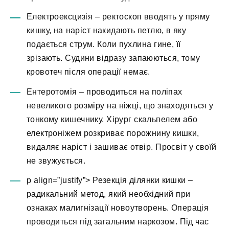
Електроексцизія – ректоскоп вводять у пряму
кишку, на наріст накидають петлю, в яку
подається струм. Коли пухлина гине, її
зрізають. Судини відразу запаюються, тому
кровотеч після операції немає.
Ентеротомія – проводиться на поліпах
невеликого розміру на ніжці, що знаходяться у
тонкому кишечнику. Хірург скальпелем або
електроніжем розкриває порожнину кишки,
видаляє наріст і зашиває отвір. Просвіт у своїй
не звужується.
p align=”justify”> Резекція ділянки кишки –
радикальний метод, який необхідний при
ознаках малигнізації новоутворень. Операція
проводиться під загальним наркозом. Під час