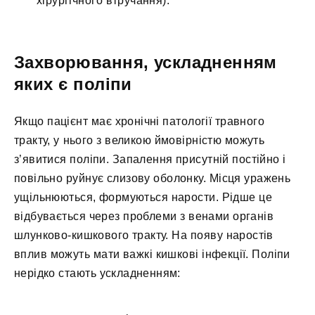
хірургічного втручання).
Захворювання, ускладненням
яких є поліпи
Якщо пацієнт має хронічні патології травного
тракту, у нього з великою ймовірністю можуть
з’явитися поліпи. Запалення присутній постійно і
повільно руйнує слизову оболонку. Місця уражень
ущільнюються, формуються нарости. Рідше це
відбувається через проблеми з венами органів
шлунково-кишкового тракту. На появу наростів
вплив можуть мати важкі кишкові інфекції. Поліпи
нерідко стають ускладненням: