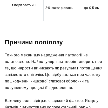
гіперпластичні
2% захворювань
до 0,5 см
Причини поліпозу
Точного механізму народження патології не
встановлено. Найпопулярніша теорія говорить про
те, що нарости виникають як результат потовщення
залізистого епітелію. Це відбувається при частому
пошкодженні кишкової слизової оболонки та
порушеному процесі її відновлення.
Важливу роль відіграє спадковий фактор. Якщо у
батьків діагностовано колоректальний рак – у