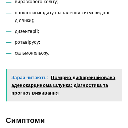
виразкового коліту;
проктосигмоїдиту (запалення сигмовидної
ділянки);
дизентерії;
ротавірусу;
сальмонельозу.
Зараз читають:
Помірно диференційована
аденокарцинома шлунка: діагностика та
прогноз виживання
Симптоми