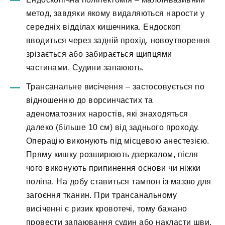
метод, завдяки якому видаляються нарости у
середніх відділах кишечника. Ендоскоп
вводиться через задній прохід, новоутворення
зрізається або забирається щипцями
частинами. Судини запаюють.
Трансанальне висічення – застосовується по
відношенню до ворсинчастих та
аденоматозних наростів, які знаходяться
далеко (більше 10 см) від заднього проходу.
Операцію виконують під місцевою анестезією.
Пряму кишку розширюють дзеркалом, після
чого виконують припинення основи чи ніжки
поліпа. На добу ставиться тампон із маззю для
загоєння тканин. При трансанальному
висіченні є ризик кровотечі, тому бажано
провести запаювання судин або накласти шви.