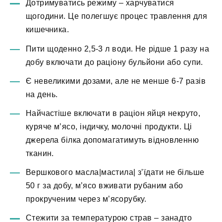
Дотримуватись режиму – харчуватися
щогодини. Це полегшує процес травлення для
кишечника.
Пити щоденно 2,5-3 л води. Не рідше 1 разу на
добу включати до раціону бульйони або супи.
Є невеликими дозами, але не менше 6-7 разів
на день.
Найчастіше включати в раціон яйця некруто,
куряче м’ясо, індичку, молочні продукти. Ці
джерела білка допомагатимуть відновленню
тканин.
Вершкового масла|мастила| з’їдати не більше
50 г за добу, м’ясо вживати рубаним або
прокрученим через м’ясорубку.
Стежити за температурою страв – занадто