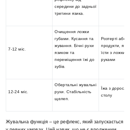
середини до задньої
третини язика.
Очищення ложки
губами. Кусання та
Розтерті або р
жування. Бічні рухи
продукти, які
7-12 міс.
язиком та
їсти з ложки ч
переміщення їжі до
руками
зубів.
Обертальні жувальні
Їжа з доросло
12-24 міс.
рухи. Стабільність
столу
щелеп.
Жувальна функція – це рефлекс, який запускається
у певних умовах. Цей навик, що не є вродженим,