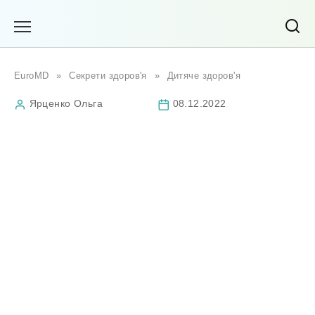
Перейти
до
вмісту
EuroMD
»
Секрети здоров'я
»
Дитяче здоров'я
Ярценко Ольга
08.12.2022