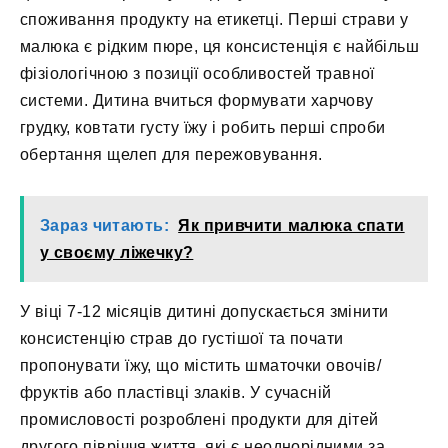
споживання продукту на етикетці. Перші страви у
малюка є рідким пюре, ця консистенція є найбільш
фізіологічною з позиції особливостей травної
системи. Дитина вчиться формувати харчову
грудку, ковтати густу їжу і робить перші спроби
обертання щелеп для пережовування.
Зараз читають:
Як привчити малюка спати
у своєму ліжечку?
У віці 7-12 місяців дитині допускається змінити
консистенцію страв до густішої та почати
пропонувати їжу, що містить шматочки овочів/
фруктів або пластівці злаків. У сучасній
промисловості розроблені продукти для дітей
другого півріччя життя, які є неоднорідними за