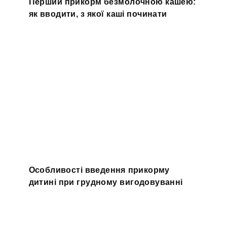
Перший прикорм безмолочною кашею:
як вводити, з якої каші починати
Особливості введення прикорму
дитині при грудному вигодовуванні