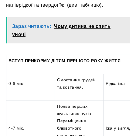
напіврідкої та твердої їжі (див. таблицю).
Зараз читають:
Чому дитина не спить
уночі
ВСТУП ПРИКОРМУ ДІТЯМ ПЕРШОГО РОКУ ЖИТТЯ
Смоктання грудей
0-6 міс.
Рідка їжа
та ковтання.
Поява перших
жувальних рухів.
Переміщення
4-7 міс.
блювотного
Їжа у вигляді
рефлексу від