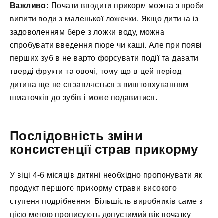
Важливо:
Почати вводити прикорм можна з проби
випити води з маленької ложечки. Якщо дитина із
задоволенням бере з ложки воду, можна
спробувати введення пюре чи каші. Але при появі
перших зубів не варто форсувати події та давати
тверді фрукти та овочі, тому що в цей період
дитина ще не справляється з виштовхуванням
шматочків до зубів і може подавитися.
Послідовність зміни
консистенції страв прикорму
У віці 4-6 місяців дитині необхідно пропонувати як
продукт першого прикорму страви високого
ступеня подрібнення. Більшість виробників саме з
цією метою прописують допустимий вік початку