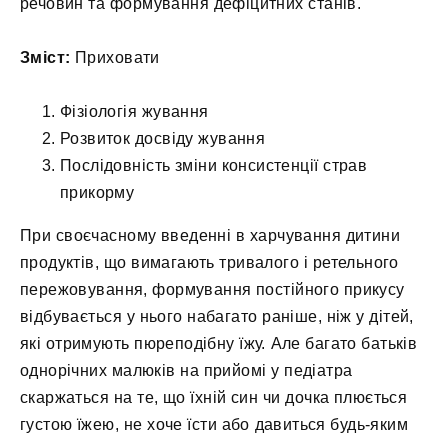
речовин та формування дефіцитних станів.
Зміст:
Приховати
Фізіологія жування
Розвиток досвіду жування
Послідовність зміни консистенції страв
прикорму
При своєчасному введенні в харчування дитини
продуктів, що вимагають тривалого і ретельного
пережовування, формування постійного прикусу
відбувається у нього набагато раніше, ніж у дітей,
які отримують пюреподібну їжу. Але багато батьків
однорічних малюків на прийомі у педіатра
скаржаться на те, що їхній син чи дочка плюється
густою їжею, не хоче їсти або давиться будь-яким