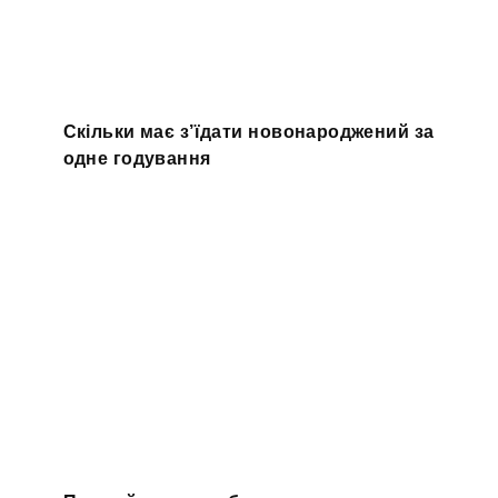
Скільки має з’їдати новонароджений за
одне годування