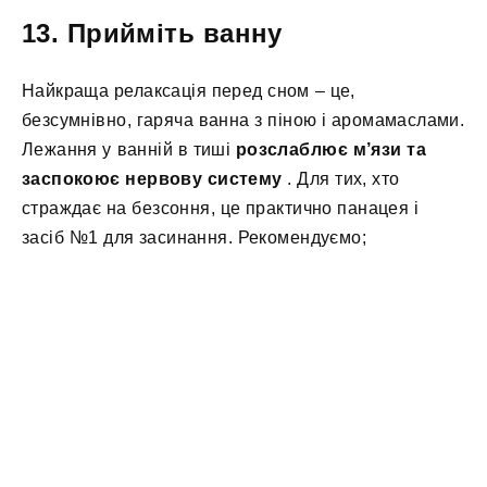
13. Прийміть ванну
Найкраща релаксація перед сном – це,
безсумнівно, гаряча ванна з піною і аромамаслами.
Лежання у ванній в тиші
розслаблює м’язи та
заспокоює нервову систему
. Для тих, хто
страждає на безсоння, це практично панацея і
засіб №1 для засинання. Рекомендуємо;