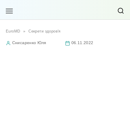
Перейти
до
вмісту
EuroMD
»
Секрети здоров'я
Снисаренко Юля
06.11.2022