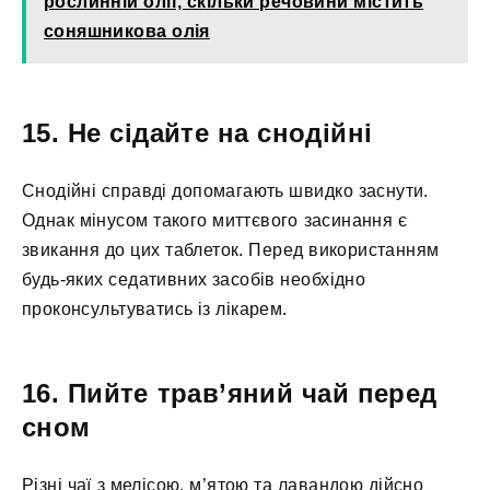
рослинній олії, скільки речовини містить
соняшникова олія
15. Не сідайте на снодійні
Снодійні справді допомагають швидко заснути.
Однак мінусом такого миттєвого засинання є
звикання до цих таблеток. Перед використанням
будь-яких седативних засобів необхідно
проконсультуватись із лікарем.
16. Пийте трав’яний чай перед
сном
Різні чаї з мелісою, м’ятою та лавандою дійсно