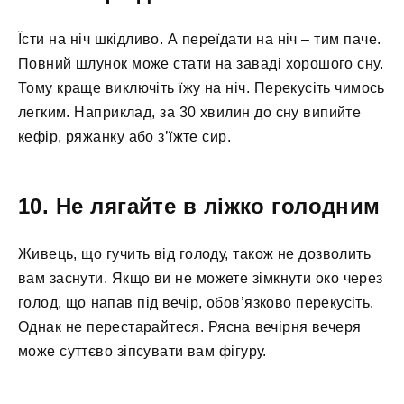
Їсти на ніч шкідливо. А переїдати на ніч – тим паче.
Повний шлунок може стати на заваді хорошого сну.
Тому краще виключіть їжу на ніч. Перекусіть чимось
легким. Наприклад, за 30 хвилин до сну випийте
кефір, ряжанку або з’їжте сир.
10. Не лягайте в ліжко голодним
Живець, що гучить від голоду, також не дозволить
вам заснути. Якщо ви не можете зімкнути око через
голод, що напав під вечір, обов’язково перекусіть.
Однак не перестарайтеся. Рясна вечірня вечеря
може суттєво зіпсувати вам фігуру.