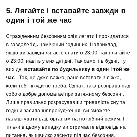
5. Лягайте і вставайте завжди в
один і той же час
Стражденним безсонням слід лягати і прокидатися
в заздалегідь намічений годинник. Наприклад,
якщо ви завжди лягаєте спати о 23:00, так і лягайте
о 23:00, навіть у вихідні дні. Так само, і в будні, і у
вихідні
вставайте по будильнику в один і той же
час
. Так, це дуже важко, рано вставати з ліжка,
коли тобі нікуди не треба. Однак, така розправа над
собою добре допомагає при затяжному безсонні.
Лише правильно розрахувавши тривалість сну та
години засипанняпробудження, ви зможете
налаштувати ваш організм на потрібний режим. І
тільки в цьому випадку ви отримаєте відповідь на
питання, як швидко заснути під час безсоння.