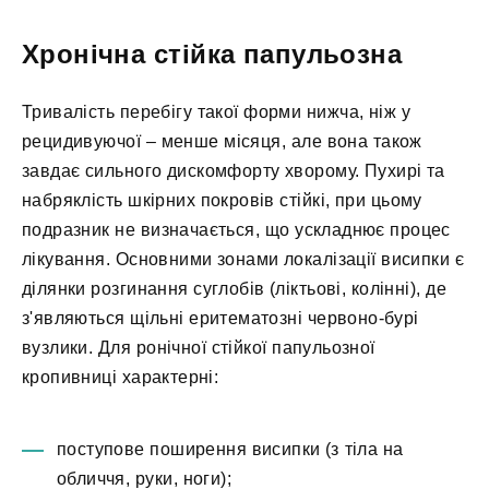
Хронічна стійка папульозна
Тривалість перебігу такої форми нижча, ніж у
рецидивуючої – менше місяця, але вона також
завдає сильного дискомфорту хворому. Пухирі та
набряклість шкірних покровів стійкі, при цьому
подразник не визначається, що ускладнює процес
лікування. Основними зонами локалізації висипки є
ділянки розгинання суглобів (ліктьові, колінні), де
з'являються щільні еритематозні червоно-бурі
вузлики. Для ронічної стійкої папульозної
кропивниці характерні:
поступове поширення висипки (з тіла на
обличчя, руки, ноги);