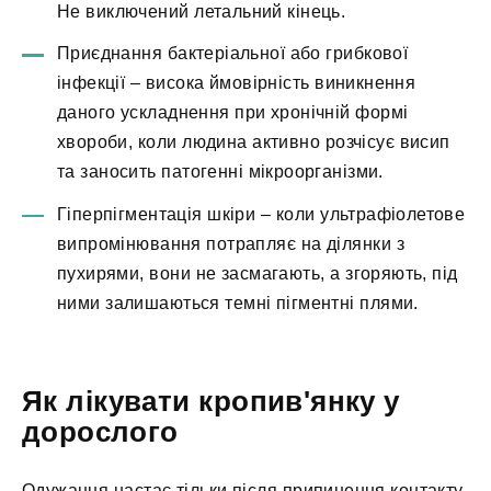
Не виключений летальний кінець.
Приєднання бактеріальної або грибкової
інфекції – висока ймовірність виникнення
даного ускладнення при хронічній формі
хвороби, коли людина активно розчісує висип
та заносить патогенні мікроорганізми.
Гіперпігментація шкіри – коли ультрафіолетове
випромінювання потрапляє на ділянки з
пухирями, вони не засмагають, а згоряють, під
ними залишаються темні пігментні плями.
Як лікувати кропив'янку у
дорослого
Одужання настає тільки після припинення контакту