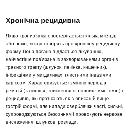
Хронічна рецидивна
Якщо кропив'янка спостерігається кілька місяців
або років, лікарі говорять про хронічну рецидивну
форму. Вона погано піддається лікуванню,
найчастіше пов'язана із захворюваннями органів
травного тракту (шлунок, печінка, кишечник),
інфекціями у мигдаликах, глистними інвазіями,
карієсом. Характеризується зміною періодів
ремісій (затишшя, зникнення основних симптомів) і
рецидивів, які протікають як в описаній вище
гострій формі, але напади сверблячки часті, сильні,
супроводжуються безсонням і провокують нервове
виснаження, шлункові розлади.