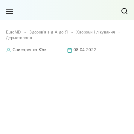
Перейти
до
вмісту
EuroMD
»
Здоров'я від А до Я
»
Хвороби і лікування
»
Дерматологія
Снисаренко Юля
08.04.2022