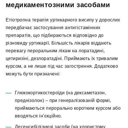
медикаментозними засобами
Етіотропна терапія уртикарного висипу у дорослих
передбачає застосування антигістамінних
препаратів, що підбираються відповідно до
різновиду уртикарії. Більшість лікарів віддають
перевагу пероральним лікам на лоратадині,
цетиризіні, дезлоратадіні. Приймають їх тривалим
курсом, а не лише під час загострення. Додатково
можуть бути призначені:
Глюкокортикостероїди (на дексаметазон,
преднізолон) – при генералізованій формі,
приймаються перорально коротким курсом або
вводяться ін'єкційно.
Десенсибілізуючі засоби (на хлористому