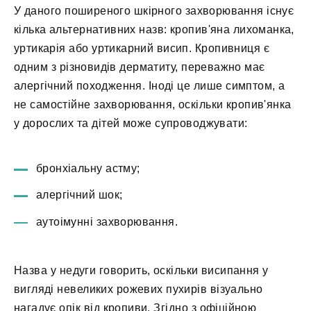
У даного поширеного шкірного захворювання існує
кілька альтернативних назв: кропив'яна лихоманка,
уртикарія або уртикарний висип. Кропивниця є
одним з різновидів дерматиту, переважно має
алергічний походження. Іноді це лише симптом, а
не самостійне захворювання, оскільки кропив'янка
у дорослих та дітей може супроводжувати:
бронхіальну астму;
алергічний шок;
аутоімунні захворювання.
Назва у недуги говорить, оскільки висипання у
вигляді невеликих рожевих пухирів візуально
нагадує опік від кропиви. Згідно з офіційною