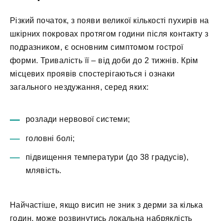
Різкий початок, з появи великої кількості пухирів на
шкірних покровах протягом години після контакту з
подразником, є основним симптомом гострої
форми. Тривалість її – від доби до 2 тижнів. Крім
місцевих проявів спостерігаються і ознаки
загального нездужання, серед яких:
розлади нервової системи;
головні болі;
підвищення температури (до 38 градусів),
млявість.
Найчастіше, якщо висип не зник з дерми за кілька
годин, може розвинутись локальна набряклість