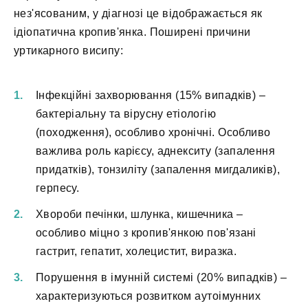
нез'ясованим, у діагнозі це відображається як
ідіопатична кропив'янка. Поширені причини
уртикарного висипу:
Інфекційні захворювання (15% випадків) –
бактеріальну та вірусну етіологію
(походження), особливо хронічні. Особливо
важлива роль карієсу, аднекситу (запалення
придатків), тонзиліту (запалення мигдаликів),
герпесу.
Хвороби печінки, шлунка, кишечника –
особливо міцно з кропив'янкою пов'язані
гастрит, гепатит, холецистит, виразка.
Порушення в імунній системі (20% випадків) –
характеризуються розвитком аутоімунних