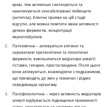
крові, тим активніше синтезуються та
накопичуються сенсибілізовані лейкоцити
(антитіла). Клінічні прояви на цій стадії
відсутні, але можна помітити зміни активності
деяких ферментів, концентрації
імуноглобулінів.
Патохімічна – активуються клітинні та
сироваткові протеолітичні та ліполітичні
ферменти, вивільняються медіатори алергії:
гістамін, гепарин, простагландини. Після цього
вони активуються, взаємодіючи з подразником,
що призводить до змін у тканинах і рідких
середовищах організму.
Патофізіологічна – через активність медіаторів
алергії відбувається підвищення проникності
судин, спостерігається шкідливу дію на