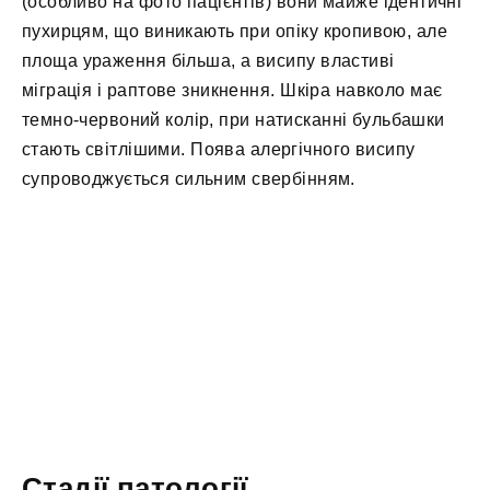
(особливо на фото пацієнтів) вони майже ідентичні
пухирцям, що виникають при опіку кропивою, але
площа ураження більша, а висипу властиві
міграція і раптове зникнення. Шкіра навколо має
темно-червоний колір, при натисканні бульбашки
стають світлішими. Поява алергічного висипу
супроводжується сильним свербінням.
Стадії патології