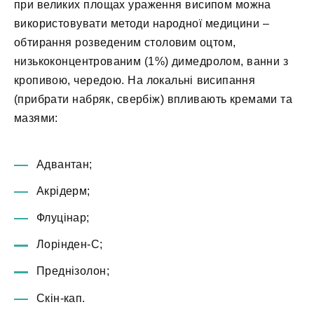
при великих площах ураження висипом можна
використовувати методи народної медицини –
обтирання розведеним столовим оцтом,
низькоконцентрованим (1%) димедролом, ванни з
кропивою, чередою. На локальні висипання
(прибрати набряк, свербіж) впливають кремами та
мазями:
Адвантан;
Акрідерм;
Флуцінар;
Лорінден-С;
Преднізолон;
Скін-кап.