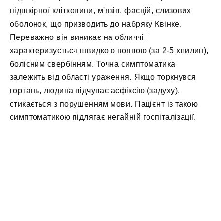
підшкірної клітковини, м'язів, фасцій, слизових
оболонок, що призводить до набряку Квінке.
Переважно він виникає на обличчі і
характеризується швидкою появою (за 2-5 хвилин),
болісним свербінням. Точна симптоматика
залежить від області ураження. Якщо торкнувся
гортань, людина відчуває асфіксію (задуху),
стикається з порушенням мови. Пацієнт із такою
симптоматикою підлягає негайній госпіталізації.