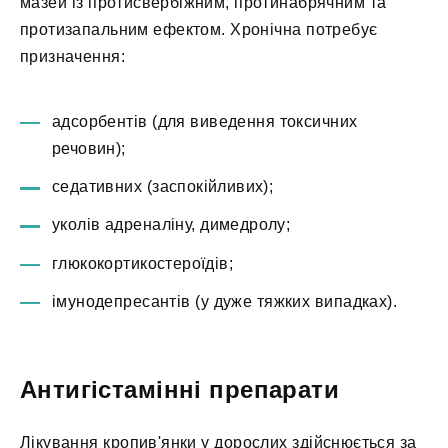
мазей із протисвербіжним, протинабрячним та
протизапальним ефектом. Хронічна потребує
призначення:
адсорбентів (для виведення токсичних
речовин);
седативних (заспокійливих);
уколів адреналіну, димедролу;
глюкокортикостероїдів;
імунодепресантів (у дуже тяжких випадках).
Антигістамінні препарати
Лікування кропив'янки у дорослих здійснюється за