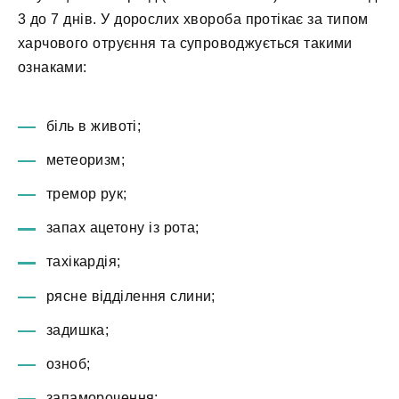
3 до 7 днів. У дорослих хвороба протікає за типом
харчового отруєння та супроводжується такими
ознаками:
біль в животі;
метеоризм;
тремор рук;
запах ацетону із рота;
тахікардія;
рясне відділення слини;
задишка;
озноб;
запаморочення;