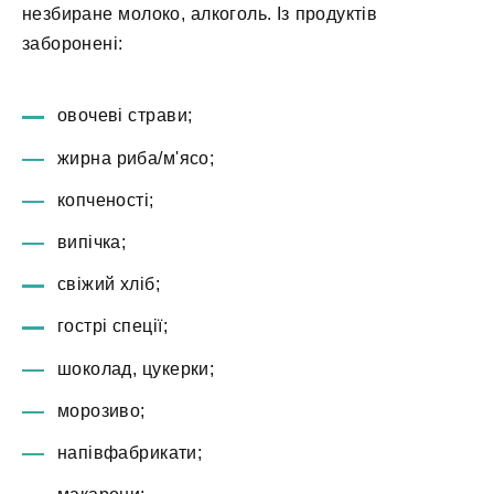
незбиране молоко, алкоголь. Із продуктів
заборонені:
овочеві страви;
жирна риба/м'ясо;
копченості;
випічка;
свіжий хліб;
гострі спеції;
шоколад, цукерки;
морозиво;
напівфабрикати;