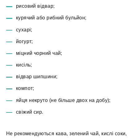
рисовий відвар;
курячий або рибний бульйон;
сухарі;
йогурт;
міцний чорний чай;
кисіль;
відвар шипшини;
компот;
яйця некруто (не більше двох на добу);
свіжий сир.
Не рекомендуються кава, зелений чай, кислі соки,