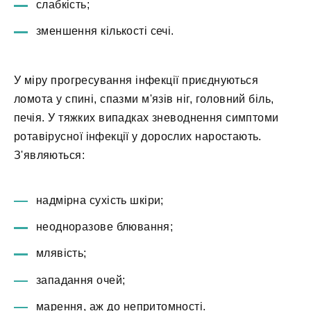
слабкість;
зменшення кількості сечі.
У міру прогресування інфекції приєднуються
ломота у спині, спазми м'язів ніг, головний біль,
печія. У тяжких випадках зневоднення симптоми
ротавірусної інфекції у дорослих наростають.
З'являються:
надмірна сухість шкіри;
неодноразове блювання;
млявість;
западання очей;
марення, аж до непритомності.