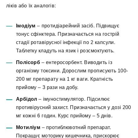
ліків або їх аналогів:
Імодіум
– протидіарейний засіб. Підвищує
тонус сфінктера. Призначається на гострій
стадії ротавірусної інфекції по 2 капсули.
Таблетку кладуть на язик і розсмоктують.
Полісорб
– ентеросорбент. Виводить із
організму токсини. Дорослим прописують 100-
200 мг препарату на 1 кг ваги. Кратність
прийому – 3 рази на добу.
Арбідол
– імуностимулятор. Підсилює
противірусний захист. Призначається у дозі 200
мг кожні 6 годин. Курс прийому – 5 днів.
Мотиліум
– протиблювотний препарат.
Покращує моторику кишечника, прискорює