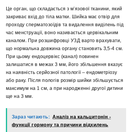
Це орган, що складається з м'язової тканини, який
закриває вхід до тіла матки. Шийка має отвір для
проходу сперматозоїдів та видалення виділень під
час менструації, воно називається цервікальним
каналом. При розшифровці УЗД варто врахувати,
що нормальна довжина органу становить 3,5-4 см.
При цьому ендоцервікс (канал) повинен
залишатися в межах 3 мм, його збільшення вказує
на наявність серйозної патології – ендометріозу
або раку. Після пологів розмір шийки збільшується
максимум на 1 см, а при народженні другої дитини
ще на 3 мм.
Зараз читають:
Аналіз на кальцитонін -
функції гормону та причини відхилень