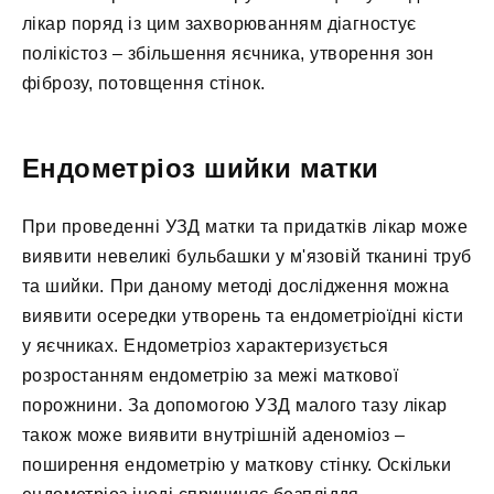
лікар поряд із цим захворюванням діагностує
полікістоз – збільшення яєчника, утворення зон
фіброзу, потовщення стінок.
Ендометріоз шийки матки
При проведенні УЗД матки та придатків лікар може
виявити невеликі бульбашки у м'язовій тканині труб
та шийки. При даному методі дослідження можна
виявити осередки утворень та ендометріоїдні кісти
у яєчниках. Ендометріоз характеризується
розростанням ендометрію за межі маткової
порожнини. За допомогою УЗД малого тазу лікар
також може виявити внутрішній аденоміоз –
поширення ендометрію у маткову стінку. Оскільки