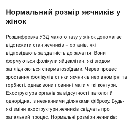
Нормальний розмір яєчників у
жінок
Розшифровка УЗД малого тазу у жінок допомагає
відстежити стан яєчників – органів, які
відповідають за здатність до зачаття. Вони
формуються фолікули яйцеклітин, які згодом
запліднюються сперматозоїдами. Через процес
зростання фолікулів стінки яєчників нерівномірні та
горбисті, однак вони повинні мати чіткі контури.
Ехоструктура органів за відсутності патологій
однорідна, із незначними ділянками фіброзу. Будь-
які зміни ехоструктури яєчників свідчать про
запальний процес. Нормальні розміри яєчників: