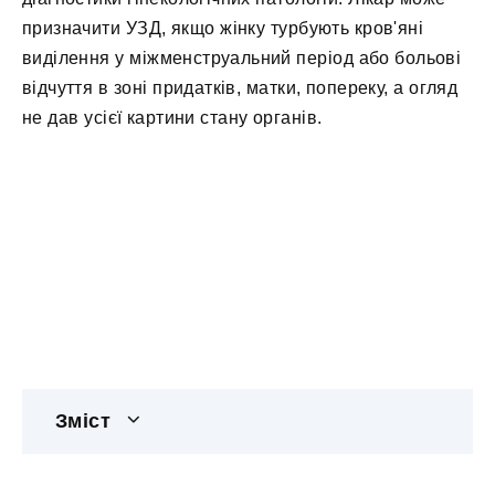
призначити УЗД, якщо жінку турбують кров'яні
виділення у міжменструальний період або больові
відчуття в зоні придатків, матки, попереку, а огляд
не дав усієї картини стану органів.
Зміст