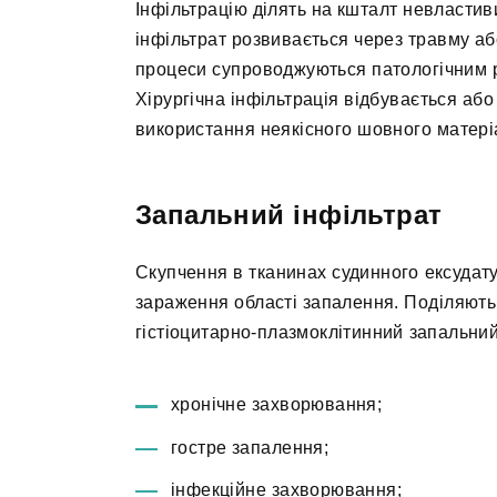
Інфільтрацію ділять на кшталт невластив
інфільтрат розвивається через травму аб
процеси супроводжуються патологічним р
Хірургічна інфільтрація відбувається аб
використання неякісного шовного матері
Запальний інфільтрат
Скупчення в тканинах судинного ексудату
зараження області запалення. Поділяють 
гістіоцитарно-плазмоклітинний запальний
хронічне захворювання;
гостре запалення;
інфекційне захворювання;