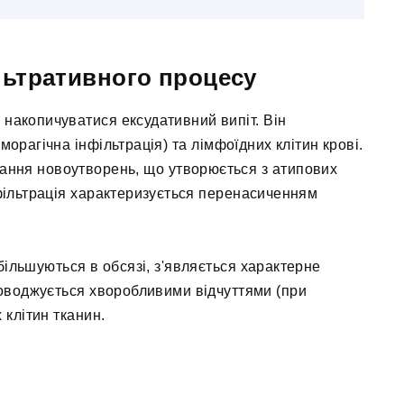
льтративного процесу
накопичуватися ексудативний випіт. Він
морагічна інфільтрація) та лімфоїдних клітин крові.
ання новоутворень, що утворюється з атипових
інфільтрація характеризується перенасиченням
збільшуються в обсязі, з'являється характерне
роводжується хворобливими відчуттями (при
 клітин тканин.