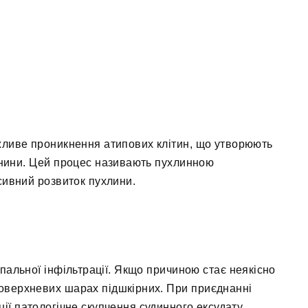
жливе проникнення атипових клітин, що утворюють
канини. Цей процес називають пухлинною
сивний розвиток пухлини.
апальної інфільтрації. Якщо причиною стає неякісно
поверхневих шарах підшкірних. При приєднанні
ції патологічне скупчення судинного ексудату