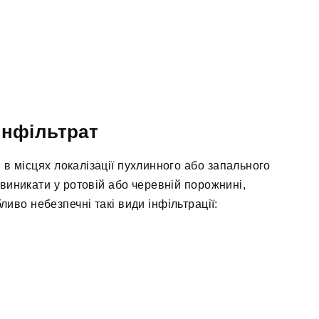
інфільтрат
 в місцях локалізації пухлинного або запального
виникати у ротовій або черевній порожнині,
иво небезпечні такі види інфільтрації: