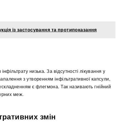
укція із застосування та протипоказання
інфільтрату низька. За відсутності лікування у
запалення з утворенням інфільтративної капсули,
 ускладненням є флегмона. Так називають гнійний
турних меж.
тративних змін