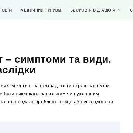
РОВ’Я
МЕДИЧНИЙ ТУРИЗМ
ЗДОРОВ’Я ВІД А ДО Я
С
т – симптоми та види,
аслідки
их їм клітин, наприклад, клітин крові та лімфи,
е бути викликана запальним чи пухлинним
тають невдало зроблені ін'єкції або ускладнення