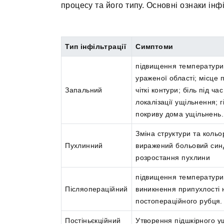
процесу та його типу. Основні ознаки інфі
Тип інфільтрації
Симптоми
підвищення температури 
ураженої області; місце
Запальний
чіткі контури; біль під ча
локалізації ущільнення; 
покриву дома ущільнень.
Зміна структури та кольо
Пухлинний
виражений больовий син
розростання пухлини
підвищення температури т
Післяопераційний
виникнення припухлості 
постопераційного рубця.
Постіньєкційний
Утворення підшкірного у