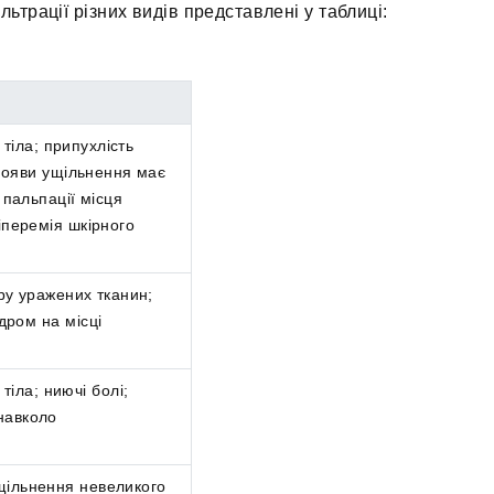
льтрації різних видів представлені у таблиці:
тіла; припухлість
 появи ущільнення має
с пальпації місця
гіперемія шкірного
ру уражених тканин;
дром на місці
іла; ниючі болі;
навколо
щільнення невеликого