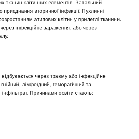
их тканин клітинних елементів. Запальний
о приєднання вторинної інфекції. Пухлинні
озростанням атипових клітин у прилеглі тканини.
о через інфекційне зараження, або через
алу.
 відбувається через травму або інфекційне
гнійний, лімфоїдний, геморагічний та
 інфільтрат. Причинами освіти стають: