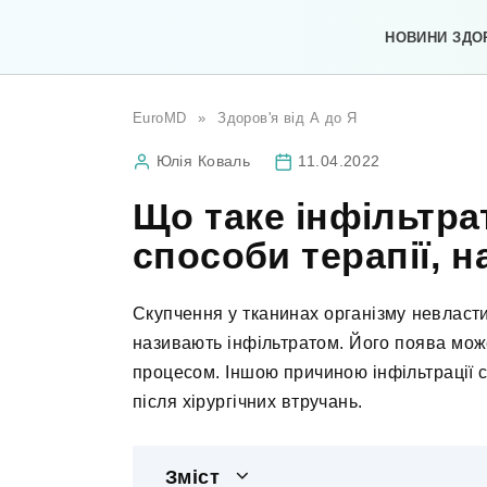
Перейти
до
НОВИНИ ЗДО
вмісту
EuroMD
»
Здоров'я від А до Я
Юлія Коваль
11.04.2022
Що таке інфільтра
способи терапії, н
Скупчення у тканинах організму невластив
називають інфільтратом. Його поява мож
процесом. Іншою причиною інфільтрації с
після хірургічних втручань.
Зміст