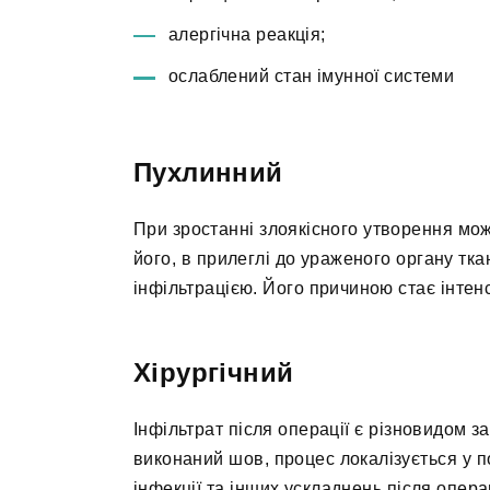
алергічна реакція;
ослаблений стан імунної системи
Пухлинний
При зростанні злоякісного утворення мо
його, в прилеглі до ураженого органу т
інфільтрацією. Його причиною стає інтен
Хірургічний
Інфільтрат після операції є різновидом з
виконаний шов, процес локалізується у 
інфекції та інших ускладнень після опера