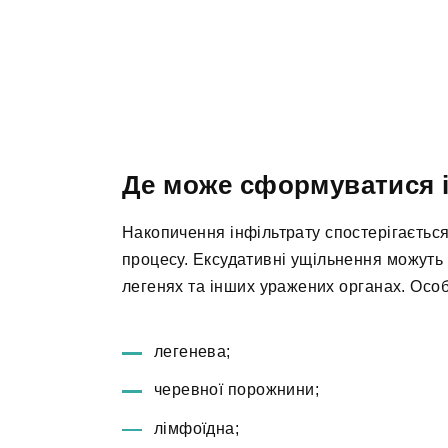
Де може сформуватися 
Накопичення інфільтрату спостерігається
процесу. Ексудативні ущільнення можуть 
легенях та інших уражених органах. Особл
легенева;
черевної порожнини;
лімфоїдна;