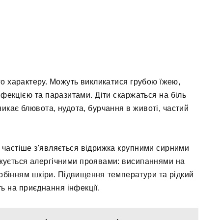
о характеру. Можуть викликатися грубою їжею,
фекцією та паразитами. Діти скаржаться на біль
никає блювота, нудота, бурчання в животі, частий
 частіше з'являється відрижка крупними сирними
жується алергічними проявами: висипаннями на
 свербінням шкіри. Підвищення температури та рідкий
ь на приєднання інфекції.