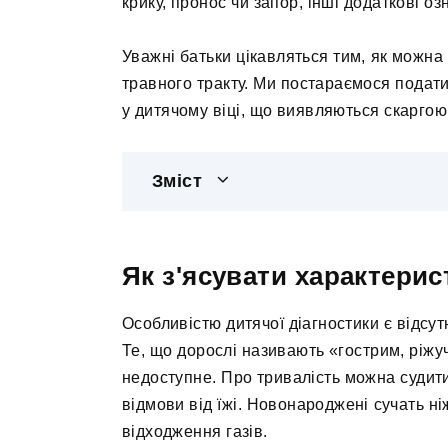
крику, пронос чи запор, інші додаткові о
Уважні батьки цікавляться тим, як можна 
травного тракту. Ми постараємося подат
у дитячому віці, що виявляються скаргою
Зміст
Як з'ясувати характери
Особливістю дитячої діагностики є відсут
Те, що дорослі називають «гострим, ріж
недоступне. Про тривалість можна судити
відмови від їжі. Новонароджені сучать н
відходження газів.