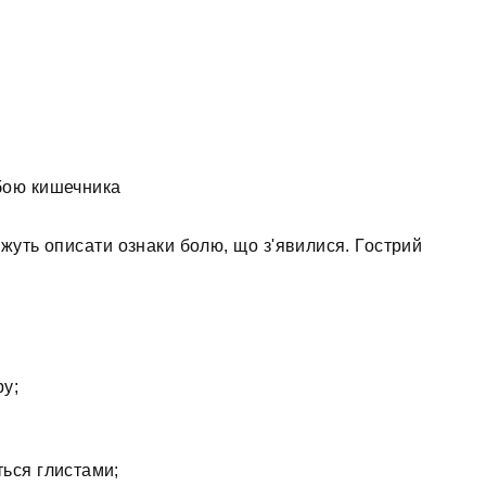
бою кишечника
ожуть описати ознаки болю, що з'явилися. Гострий
ру;
ться глистами;