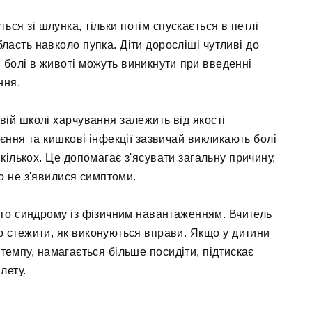
ся зі шлунка, тільки потім спускається в петлі
ласть навколо пупка. Діти доросліші чутливі до
і болі в животі можуть виникнути при введенні
ння.
вій школі харчування залежить від якості
єння та кишкові інфекції зазвичай викликають болі
в кількох. Це допомагає з'ясувати загальну причину,
що не з'явилися симптоми.
ого синдрому із фізичним навантаженням. Вчитель
о стежити, як виконуються вправи. Якщо у дитини
 темпу, намагається більше посидіти, підтискає
лету.