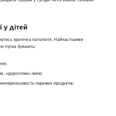
 у дітей
инутись хронічна патологія. Найчастішими
ло пупка бувають:
ння;
ми, «дорослою» їжею;
 непереносимість окремих продуктів;