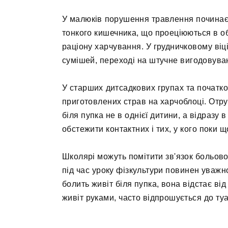
У малюків порушення травлення починаєть
тонкого кишечника, що проеціюються в об
раціону харчування. У грудничковому віц
сумішей, переході на штучне вигодовува
У старших дитсадкових групах та початко
приготовлених страв на харчоблоці. Отру
біля пупка не в однієї дитини, а відразу 
обстежити контактних і тих, у кого поки 
Школярі можуть помітити зв'язок больов
під час уроку фізкультури повинен уважн
болить живіт біля пупка, вона відстає від
живіт руками, часто відпрошується до туа