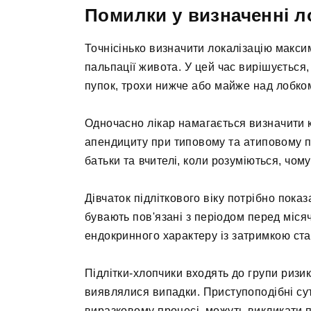
Помилки у визначенні ло
Точнісінько визначити локалізацію макси
пальпації живота. У цей час вирішується
пупок, трохи нижче або майже над лобком
Одночасно лікар намагається визначити к
апендициту при типовому та атиповому п
батьки та вчителі, коли розуміються, чому
Дівчаток підліткового віку потрібно показ
бувають пов'язані з періодом перед міся
ендокринного характеру із затримкою ста
Підлітки-хлопчики входять до групи ризик
виявлялися випадки. Приступоподібні су
виразковому процесі, можуть викликати п