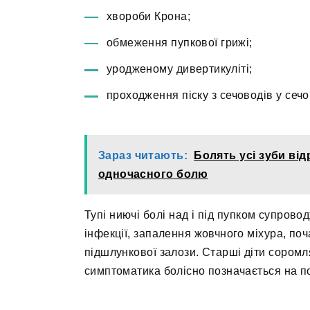
хвороби Крона;
обмеження пупкової грижі;
уродженому дивертикуліті;
проходження піску з сечоводів у сечо
Зараз читають:
Болять усі зуби від
одночасного болю
Тупі ниючі болі над і під пупком супрово
інфекції, запалення жовчного міхура, поч
підшлункової залози. Старші діти соромл
симптоматика болісно позначається на по