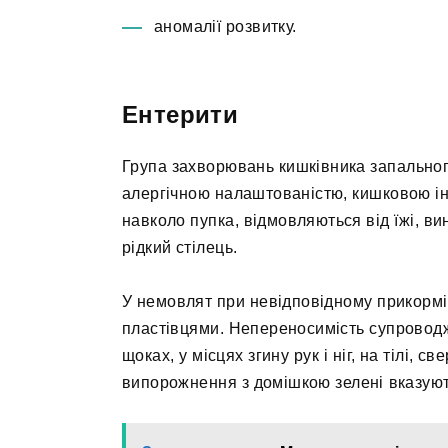
аномалії розвитку.
Ентерити
Група захворювань кишківника запальног
алергічною налаштованістю, кишковою ін
навколо пупка, відмовляються від їжі, ви
рідкий стілець.
У немовлят при невідповідному прикормі
пластівцями. Непереносимість супровод
щоках, у місцях згину рук і ніг, на тілі,
випорожнення з домішкою зелені вказуют