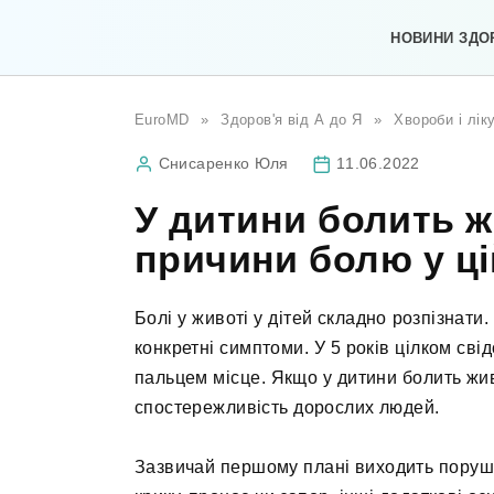
Перейти
до
НОВИНИ ЗДО
вмісту
EuroMD
»
Здоров'я від А до Я
»
Хвороби і лік
Снисаренко Юля
11.06.2022
У дитини болить жи
причини болю у ці
Болі у животі у дітей складно розпізнати
конкретні симптоми. У 5 років цілком свід
пальцем місце. Якщо у дитини болить живі
спостережливість дорослих людей.
Зазвичай першому плані виходить порушен