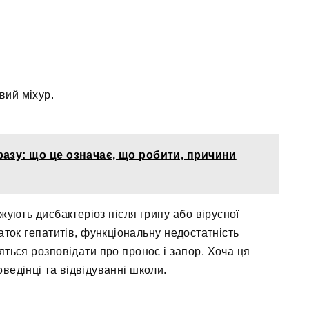
вий міхур.
разу: що це означає, що робити, причини
джують дисбактеріоз після грипу або вірусної
аток гепатитів, функціональну недостатність
яться розповідати про пронос і запор. Хоча ця
ведінці та відвідуванні школи.