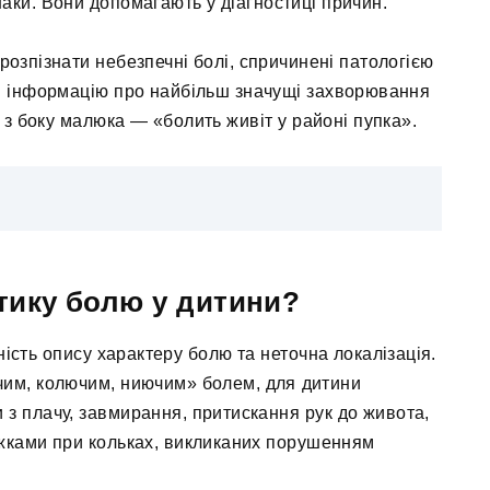
знаки. Вони допомагають у діагностиці причин.
розпізнати небезпечні болі, спричинені патологією
и інформацію про найбільш значущі захворювання
 з боку малюка — «болить живіт у районі пупка».
стику болю у дитини?
ність опису характеру болю та неточна локалізація.
учим, колючим, ниючим» болем, для дитини
 з плачу, завмирання, притискання рук до живота,
іжками при кольках, викликаних порушенням