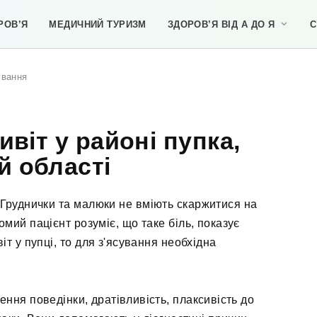
РОВ’Я
МЕДИЧНИЙ ТУРИЗМ
ЗДОРОВ’Я ВІД А ДО Я
С
ування
віт у районі пупка,
й області
. Груднички та малюки не вміють скаржитися на
омий пацієнт розуміє, що таке біль, показує
т у пупці, то для з'ясування необхідна
ня поведінки, дратівливість, плаксивість до