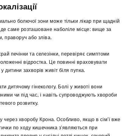
калізації
мально болючої зони може тільки лікар при щадній
, де саме розташоване наболіле місце: вище за
, праворуч або зліва.
рай печінки та селезінки, перевіряє симптоми
оложенні відростка. Це повинні враховувати
 у дитини захворів живіт біля пупка.
ати дитячому гінекологу. Болі у животі вони
чними чи під час, і навіть супроводжують хвороби
тевого розвитку.
у через хворобу Крона. Особливо, якщо в сім'ї вже
тички по ходу кишечника з'являються при
рикрите прорив у сусідні петлі кишок, сечовий