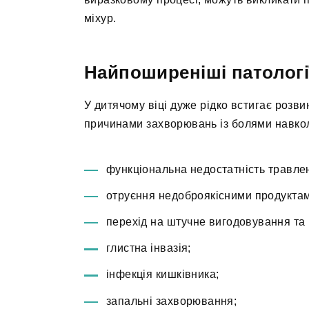
міхур.
Найпоширеніші патології
У дитячому віці дуже рідко встигає розв
причинами захворювань із болями навко
функціональна недостатність травле
отруєння недоброякісними продукта
перехід на штучне вигодовування та
глистна інвазія;
інфекція кишківника;
запальні захворювання;