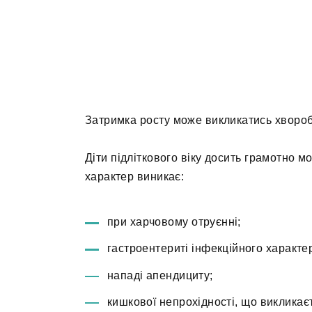
Затримка росту може викликатись хворо
Діти підліткового віку досить грамотно м
характер виникає:
при харчовому отруєнні;
гастроентериті інфекційного характе
нападі апендициту;
кишкової непрохідності, що викликає