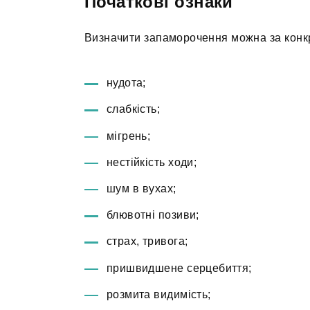
Початкові ознаки
Визначити запаморочення можна за конк
нудота;
слабкість;
мігрень;
нестійкість ходи;
шум в вухах;
блювотні позиви;
страх, тривога;
пришвидшене серцебиття;
розмита видимість;