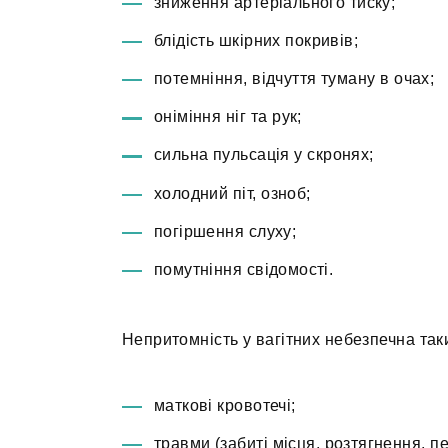
зниження артеріального тиску;
блідість шкірних покривів;
потемніння, відчуття туману в очах;
оніміння ніг та рук;
сильна пульсація у скронях;
холодний піт, озноб;
погіршення слуху;
помутніння свідомості.
Непритомність у вагітних небезпечна так
маткові кровотечі;
травми (забиті місця, розтягнення, п