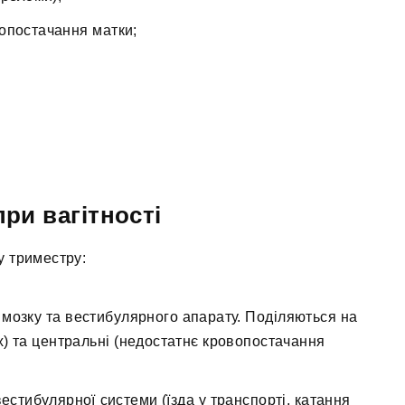
вопостачання матки;
ри вагітності
у триместру:
 мозку та вестибулярного апарату. Поділяються на
) та центральні (недостатнє кровопостачання
вестибулярної системи (їзда у транспорті, катання