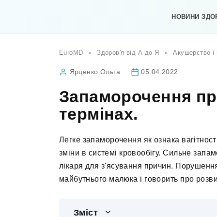
Перейти
до
НОВИНИ ЗДО
вмісту
EuroMD
»
Здоров'я від А до Я
»
Акушерство і 
Ярценко Ольга
05.04.2022
Запаморочення при
термінах.
Легке запаморочення як ознака вагітності
зміни в системі кровообігу. Сильне запам
лікаря для з'ясування причин. Порушенн
майбутнього малюка і говорить про розви
Зміст