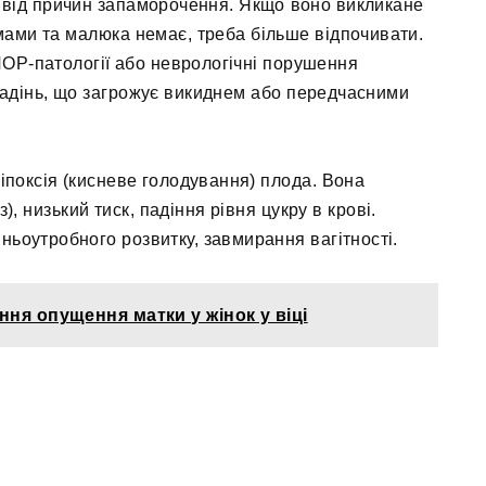
ь від причин запаморочення. Якщо воно викликане
мами та малюка немає, треба більше відпочивати.
ЛОР-патології або неврологічні порушення
падінь, що загрожує викиднем або передчасними
гіпоксія (кисневе голодування) плода. Вона
), низький тиск, падіння рівня цукру в крові.
ньоутробного розвитку, завмирання вагітності.
ння опущення матки у жінок у віці