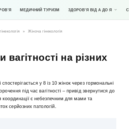
РОВ’Я
МЕДИЧНИЙ ТУРИЗМ
ЗДОРОВ’Я ВІД А ДО Я
С
гінекологія
»
Жіноча гінекологія
 вагітності на різних
 спостерігається у 8 із 10 жінок через гормональні
орочення під час вагітності – привід звернутися до
я координації є небезпечним для мами та
ток серйозних патологій.