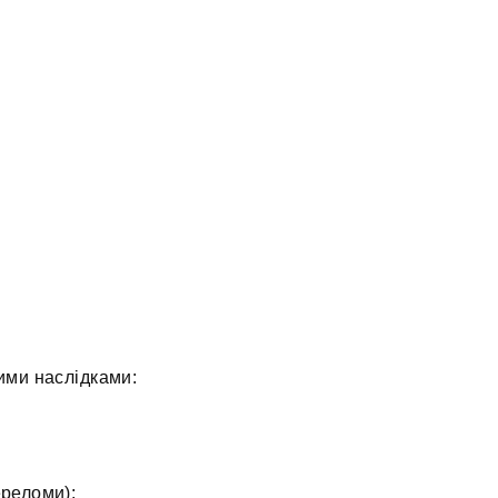
ими наслідками:
ереломи);