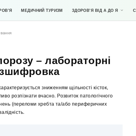
РОВ’Я
МЕДИЧНИЙ ТУРИЗМ
ЗДОРОВ’Я ВІД А ДО Я
С
ування
порозу – лабораторні
озшифровка
арактеризується зниженням щільності кісток,
иво розпізнати вчасно. Розвиток патологічного
днень (переломи хребта та/або периферичних
валідність.