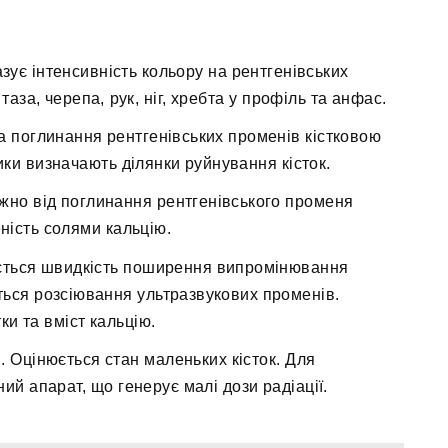
азує інтенсивність кольору на рентгенівських
аза, черепа, рук, ніг, хребта у профіль та анфас.
а поглинання рентгенівських променів кістковою
тики визначають ділянки руйнування кісток.
жно від поглинання рентгенівського променя
еність солями кальцію.
юється швидкість поширення випромінювання
ться розсіювання ультразвукових променів.
ки та вміст кальцію.
 Оцінюється стан маленьких кісток. Для
ий апарат, що генерує малі дози радіації.