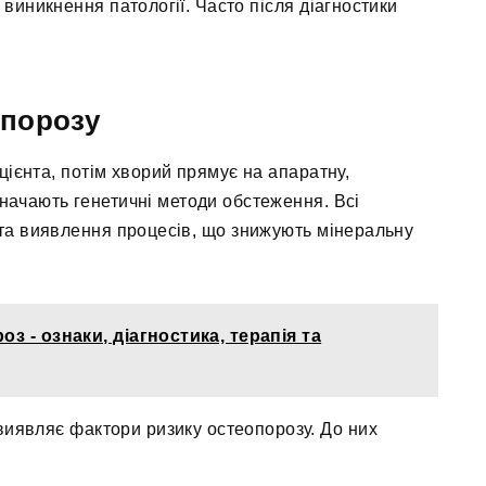
виникнення патології. Часто після діагностики
опорозу
цієнта, потім хворий прямує на апаратну,
начають генетичні методи обстеження. Всі
 та виявлення процесів, що знижують мінеральну
 - ознаки, діагностика, терапія та
 виявляє фактори ризику остеопорозу. До них