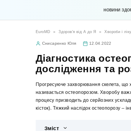
Перейти
до
НОВИНИ ЗДО
вмісту
EuroMD
»
Здоров'я від А до Я
»
Хвороби і лік
Снисаренко Юля
12.04.2022
Діагностика остео
дослідження та р
Прогресуюче захворювання скелета, що х
називається остеопорозом. Хворобу важл
процесу призводить до серйозних ускла
кісток). Тяжкий наслідок остеопорозу – ін
Зміст