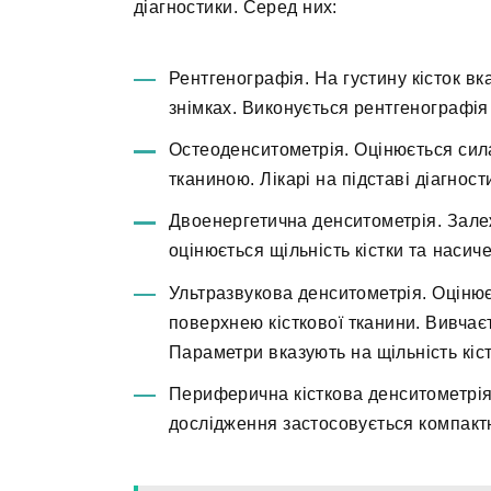
діагностики. Серед них:
Рентгенографія. На густину кісток вк
знімках. Виконується рентгенографія т
Остеоденситометрія. Оцінюється сил
тканиною. Лікарі на підставі діагнос
Двоенергетична денситометрія. Зале
оцінюється щільність кістки та насич
Ультразвукова денситометрія. Оцін
поверхнею кісткової тканини. Вивчає
Параметри вказують на щільність кіст
Периферична кісткова денситометрія.
дослідження застосовується компактн