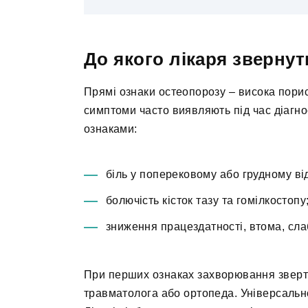
До якого лікаря звернут
Прямі ознаки остеопорозу – висока порист
симптоми часто виявляють під час діагн
ознаками:
біль у поперековому або грудному від
болючість кісток тазу та гомілкостопу
зниження працездатності, втома, слаб
При перших ознаках захворювання зверт
травматолога або ортопеда. Універсальног