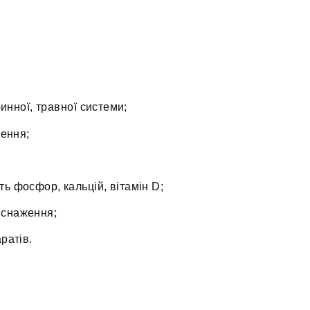
ринної, травної системи;
ження;
ть фосфор, кальцій, вітамін D;
иснаження;
ратів.