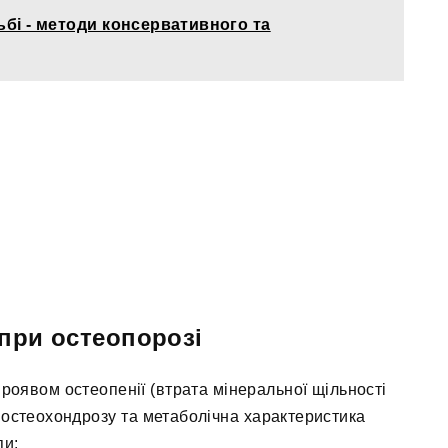
дьбі - методи консервативного та
при остеопорозі
проявом остеопенії (втрата мінеральної щільності
 остеохондрозу та метаболічна характеристика
пи: