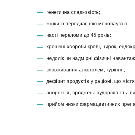
генетична спадковість;
жінки із передчасною менопаузою;
часті переломи до 45 років;
хронічні хвороби крові, нирок, ендок
недолік чи надмірні фізичні наванта
зловживання алкоголем, куріння;
дефіцит продуктів у раціоні, що містя
анорексія, вроджена худорлявість, в
прийом низки фармацевтичних препа