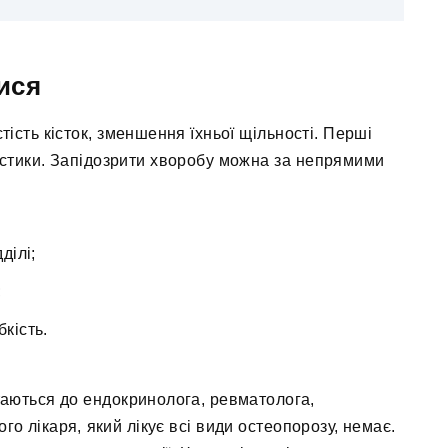
ися
ість кісток, зменшення їхньої щільності. Перші
остики. Запідозрити хворобу можна за непрямими
ділі;
;
кість.
аються до ендокринолога, ревматолога,
о лікаря, який лікує всі види остеопорозу, немає.