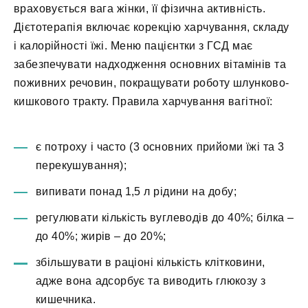
враховується вага жінки, її фізична активність.
Дієтотерапія включає корекцію харчування, складу
і калорійності їжі. Меню пацієнтки з ГСД має
забезпечувати надходження основних вітамінів та
поживних речовин, покращувати роботу шлунково-
кишкового тракту. Правила харчування вагітної:
є потроху і часто (3 основних прийоми їжі та 3
перекушування);
випивати понад 1,5 л рідини на добу;
регулювати кількість вуглеводів до 40%; білка –
до 40%; жирів – до 20%;
збільшувати в раціоні кількість клітковини,
адже вона адсорбує та виводить глюкозу з
кишечника.