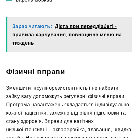
Зараз читають:
Дієта при переддіабеті -
правила харчування, повноцінне меню на
тиждень
Фізичні вправи
Зменшити інсулінорезистентність і не набрати
зайву вагу допоможуть регулярні фізичні вправи.
Програма навантажень складається індивідуально
кожної пацієнтки, залежно від рівня підготовки та
стану здоров'я. Вправи для вагітних
низькоінтенсивні – аквааеробіка, плавання, швидка
ходьба. Не дозволяється виконувати рухи, лежачи