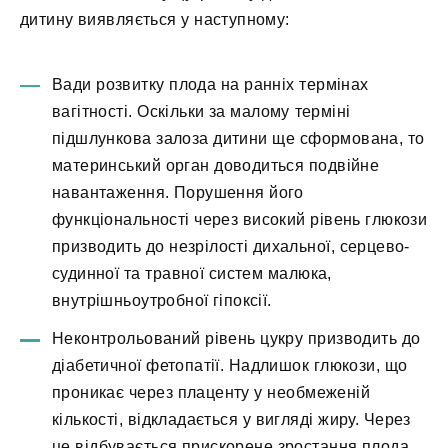
дитину виявляється у наступному:
Вади розвитку плода на ранніх термінах
вагітності. Оскільки за малому терміні
підшлункова залоза дитини ще сформована, то
материнський орган доводиться подвійне
навантаження. Порушення його
функціональності через високий рівень глюкози
призводить до незрілості дихальної, серцево-
судинної та травної систем малюка,
внутрішньоутробної гіпоксії.
Неконтрольований рівень цукру призводить до
діабетичної фетопатії. Надлишок глюкози, що
проникає через плаценту у необмеженій
кількості, відкладається у вигляді жиру. Через
це відбувається прискорене зростання плода,