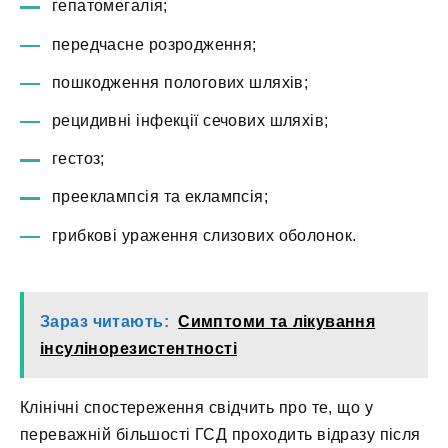
гепатомегалія;
передчасне розродження;
пошкодження пологових шляхів;
рецидивні інфекції сечових шляхів;
гестоз;
прееклампсія та еклампсія;
грибкові ураження слизових оболонок.
Зараз читають:
Симптоми та лікування
інсулінорезистентності
Клінічні спостереження свідчить про те, що у
переважній більшості ГСД проходить відразу після