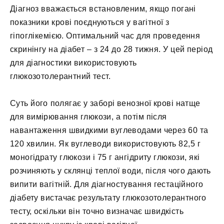
Діагноз вважається встановленим, якщо погані
показники крові поєднуються у вагітної з
гіпоглікемією. Оптимальний час для проведення
скринінгу на діабет – з 24 до 28 тижня. У цей період
для діагностики використовують
глюкозотолерантний тест.
Суть його полягає у заборі венозної крові натще
для вимірювання глюкози, а потім після
навантаження швидкими вуглеводами через 60 та
120 хвилин. Як вуглеводи використовують 82,5 г
моногідрату глюкози і 75 г ангідриту глюкози, які
розчиняють у склянці теплої води, після чого дають
випити вагітній. Для діагностування гестаційного
діабету вистачає результату глюкозотолерантного
тесту, оскільки він точно визначає швидкість