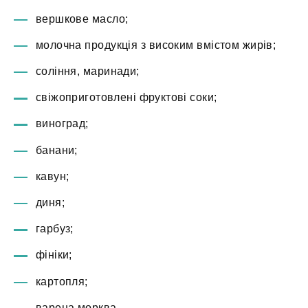
вершкове масло;
молочна продукція з високим вмістом жирів;
соління, маринади;
свіжоприготовлені фруктові соки;
виноград;
банани;
кавун;
диня;
гарбуз;
фініки;
картопля;
варена морква.