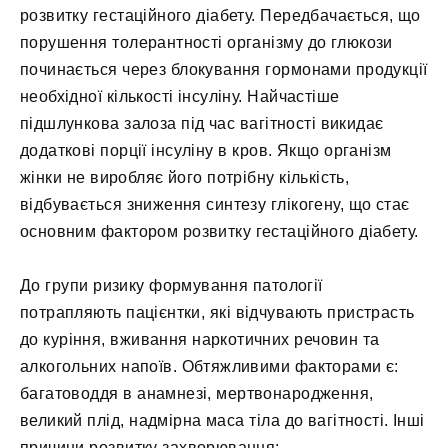
розвитку гестаційного діабету. Передбачається, що
порушення толерантності організму до глюкози
починається через блокування гормонами продукції
необхідної кількості інсуліну. Найчастіше
підшлункова залоза під час вагітності викидає
додаткові порції інсуліну в кров. Якщо організм
жінки не виробляє його потрібну кількість,
відбувається зниження синтезу глікогену, що стає
основним фактором розвитку гестаційного діабету.
До групи ризику формування патології
потрапляють пацієнтки, які відчувають пристрасть
до куріння, вживання наркотичних речовин та
алкогольних напоїв. Обтяжливими факторами є:
багатоводдя в анамнезі, мертвонародження,
великий плід, надмірна маса тіла до вагітності. Інші
причини розвитку захворювання: