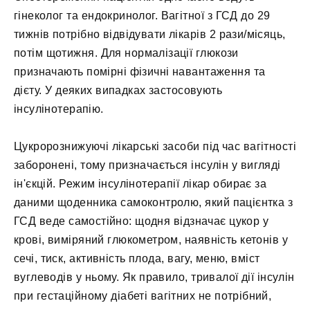
гінеколог та ендокринолог. Вагітної з ГСД до 29
тижнів потрібно відвідувати лікарів 2 рази/місяць,
потім щотижня. Для нормалізації глюкози
призначають помірні фізичні навантаження та
дієту. У деяких випадках застосовують
інсулінотерапію.
Цукрорознижуючі лікарські засоби під час вагітності
заборонені, тому призначається інсулін у вигляді
ін'єкцій. Режим інсулінотерапії лікар обирає за
даними щоденника самоконтролю, який пацієнтка з
ГСД веде самостійно: щодня відзначає цукор у
крові, виміряний глюкометром, наявність кетонів у
сечі, тиск, активність плода, вагу, меню, вміст
вуглеводів у ньому. Як правило, тривалої дії інсулін
при гестаційному діабеті вагітних не потрібний,