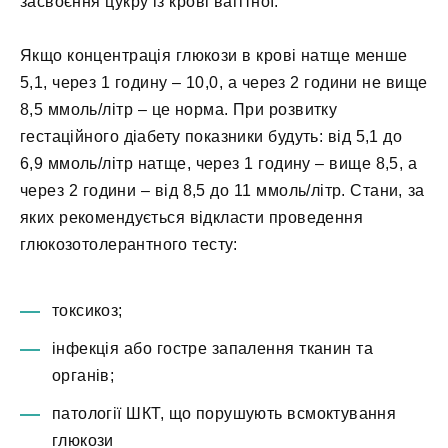
засвоєння цукру із крові вагітної.
Якщо концентрація глюкози в крові натще менше
5,1, через 1 годину – 10,0, а через 2 години не вище
8,5 ммоль/літр – це норма. При розвитку
гестаційного діабету показники будуть: від 5,1 до
6,9 ммоль/літр натще, через 1 годину – вище 8,5, а
через 2 години – від 8,5 до 11 ммоль/літр. Стани, за
яких рекомендується відкласти проведення
глюкозотолерантного тесту:
токсикоз;
інфекція або гостре запалення тканин та
органів;
патології ШКТ, що порушують всмоктування
глюкози