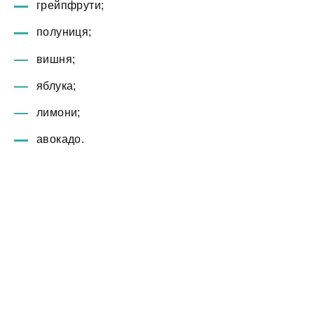
грейпфрути;
полуниця;
вишня;
яблука;
лимони;
авокадо.