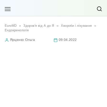
Перейти
до
вмісту
EuroMD
»
Здоров'я від А до Я
»
Хвороби і лікування
»
Ендокринологія
Ярценко Ольга
09.04.2022