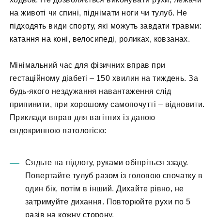
на животі чи спині, піднімати ноги чи тулуб. Не
підходять види спорту, які можуть завдати травми:
катання на коні, велосипеді, роликах, ковзанах.
Мінімальний час для фізичних вправ при
гестаційному діабеті – 150 хвилин на тиждень. За
будь-якого нездужання навантаження слід
припинити, при хорошому самопочутті – відновити.
Приклади вправ для вагітних із даною
ендокринною патологією:
Сядьте на підлогу, руками обіпріться ззаду.
Повертайте тулуб разом із головою спочатку в
один бік, потім в інший. Дихайте рівно, не
затримуйте дихання. Повторюйте рухи по 5
разів на кожну сторону.