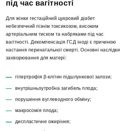
під час вагітності
Для жінки гестаційний цукровий діабет
небезпечний пізнім токсикозом, високим
артеріальним тиском та набряками під час
вагітності. Декомпенсація ГСД іноді є причиною
настання перинатальної смерті. Основні наслідки
захворювання для матері:
гіпертрофія β-клітин підшлункової залози;
внутрішньоутробна загибель плода;
порушення вуглеводного обміну;
макросомія плода;
диспластичне ожиріння;