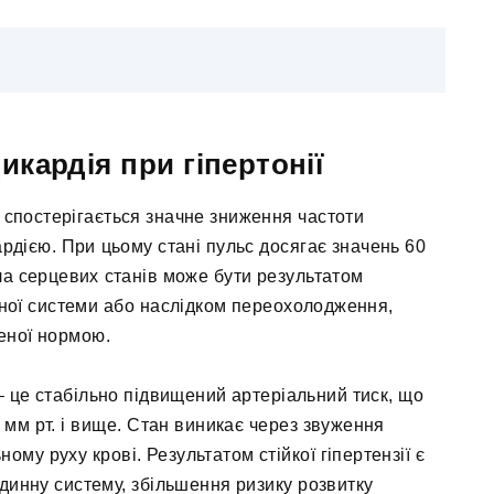
икардія при гіпертонії
 спостерігається значне зниження частоти
рдією. При цьому стані пульс досягає значень 60
ла серцевих станів може бути результатом
нної системи або наслідком переохолодження,
еної нормою.
 – це стабільно підвищений артеріальний тиск, що
 мм рт. і вище. Стан виникає через звуження
му руху крові. Результатом стійкої гіпертензії є
инну систему, збільшення ризику розвитку