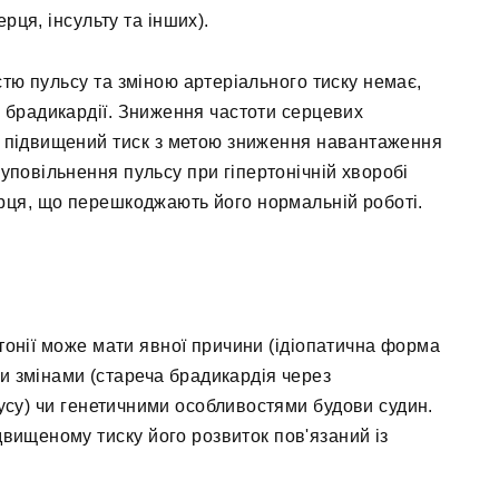
рця, інсульту та інших).
тю пульсу та зміною артеріального тиску немає,
м брадикардії. Зниження частоти серцевих
а підвищений тиск з метою зниження навантаження
повільнення пульсу при гіпертонічній хворобі
рця, що перешкоджають його нормальній роботі.
ртонії може мати явної причини (ідіопатична форма
 змінами (стареча брадикардія через
усу) чи генетичними особливостями будови судин.
вищеному тиску його розвиток пов'язаний із