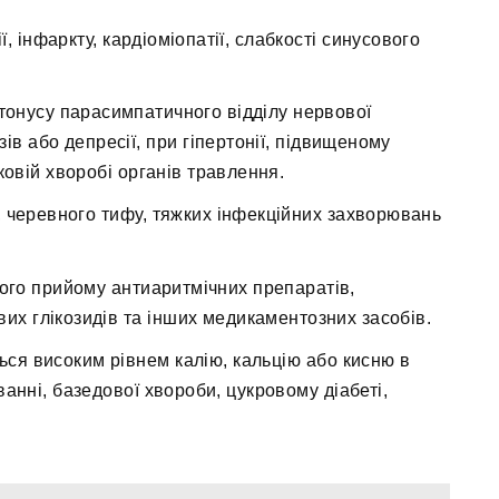
, інфаркту, кардіоміопатії, слабкості синусового
тонусу парасимпатичного відділу нервової
ів або депресії, при гіпертонії, підвищеному
овій хворобі органів травлення.
у, черевного тифу, тяжких інфекційних захворювань
лого прийому антиаритмічних препаратів,
вих глікозидів та інших медикаментозних засобів.
ься високим рівнем калію, кальцію або кисню в
анні, базедової хвороби, цукровому діабеті,