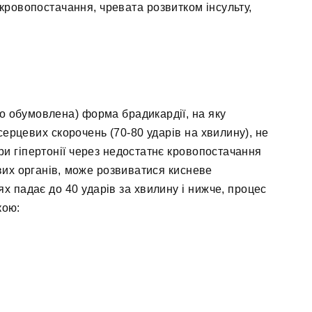
є кровопостачання, чревата розвитком інсульту,
о обумовлена) форма брадикардії, на яку
серцевих скорочень (70-80 ударів на хвилину), не
ри гіпертонії через недостатнє кровопостачання
их органів, може розвиватися кисневе
ях падає до 40 ударів за хвилину і нижче, процес
кою: