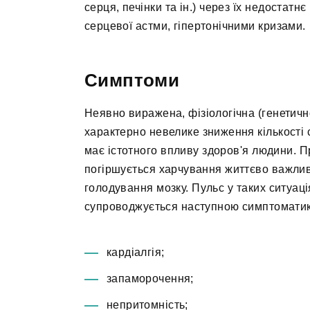
серця, печінки та ін.) через їх недостатн
серцевої астми, гіпертонічними кризами.
Симптоми
Неявно виражена, фізіологічна (генетичн
характерно невелике зниження кількості 
має істотного впливу здоров'я людини. П
погіршується харчування життєво важлив
голодування мозку. Пульс у таких ситуаці
супроводжується наступною симптомати
кардіалгія;
запаморочення;
непритомність;