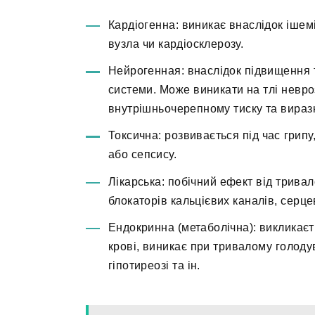
Кардіогенна: виникає внаслідок ішемії
вузла чи кардіосклерозу.
Нейрогенная: внаслідок підвищення 
системи. Може виникати на тлі невроз
внутрішньочерепному тиску та виразк
Токсична: розвивається під час грип
або сепсису.
Лікарська: побічний ефект від трива
блокаторів кальцієвих каналів, серце
Ендокринна (метаболічна): викликаєт
крові, виникає при тривалому голодув
гіпотиреозі та ін.