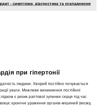
рдит - симптоми, діагностика та ускладнення
дія при гіпертонії
датність людини. Хворий постійно почувається
рації уваги. Можливе виникнення постійної
ідком є ризик раптової зупинки серця під час
вокує хронічні ураження органів-мішеней (мозку,