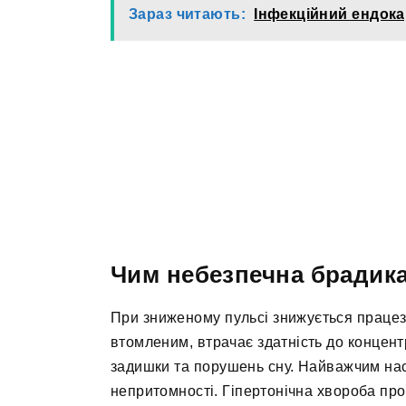
Зараз читають:
Інфекційний ендока
Чим небезпечна брадикар
При зниженому пульсі знижується працез
втомленим, втрачає здатність до концент
задишки та порушень сну. Найважчим насл
непритомності. Гіпертонічна хвороба про