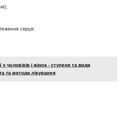
я);
стеження серця;
 у чоловіків і жінок - ступеня та види
а та методи лікування