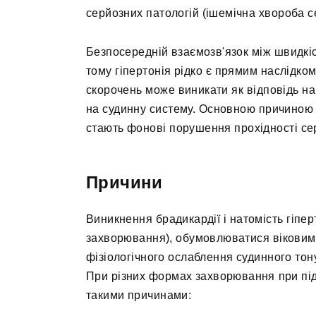
серйозних патологій (ішемічна хвороба се
Безпосередній взаємозв'язок між швидкіс
тому гіпертонія рідко є прямим наслідко
скорочень може виникати як відповідь н
на судинну систему. Основною причиною у
стають фонові порушення прохідності се
Причини
Виникнення брадикардії і натомість гіпе
захворювання), обумовлюватися віковими
фізіологічного ослаблення судинного тон
При різних формах захворювання при під
такими причинами: