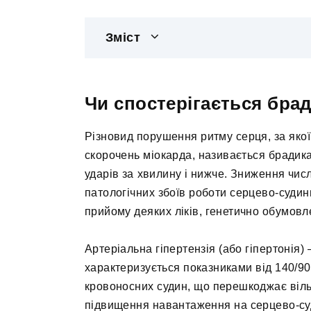
Зміст
Чи спостерігається брад
Різновид порушення ритму серця, за якої
скорочень міокарда, називається брадика
ударів за хвилину і нижче. Зниження чис
патологічних збоїв роботи серцево-суди
прийому деяких ліків, генетично обумовл
Артеріальна гіпертензія (або гіпертонія)
характеризується показниками від 140/90
кровоносних судин, що перешкоджає вільно
підвищення навантаження на серцево-суд