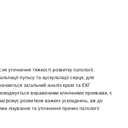
сля уточнення тяжкості розвитку патології.
льпації пульсу та аускультації серця, для
ачаються загальний аналіз крові та ЕКГ
проводжується вираженими клінічними проявами, є
 загрожує розвитком важких ускладнень, аж до
еми лікування та уточнення причин патології