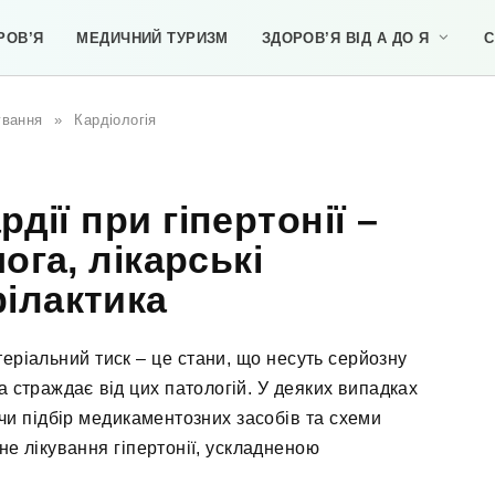
РОВ’Я
МЕДИЧНИЙ ТУРИЗМ
ЗДОРОВ’Я ВІД А ДО Я
С
ування
»
Кардіологія
дії при гіпертонії –
ога, лікарські
ілактика
еріальний тиск – це стани, що несуть серйозну
а страждає від цих патологій. У деяких випадках
и підбір медикаментозних засобів та схеми
не лікування гіпертонії, ускладненою