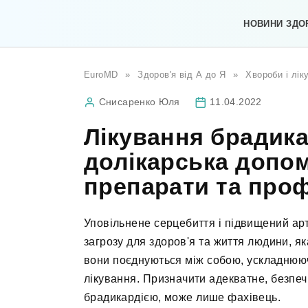
Перейти
до
НОВИНИ ЗДО
вмісту
EuroMD
»
Здоров'я від А до Я
»
Хвороби і лік
Снисаренко Юля
11.04.2022
Лікування брадикар
долікарська допом
препарати та проф
Уповільнене серцебиття і підвищений арт
загрозу для здоров'я та життя людини, як
вони поєднуються між собою, ускладнююч
лікування. Призначити адекватне, безпеч
брадикардією, може лише фахівець.