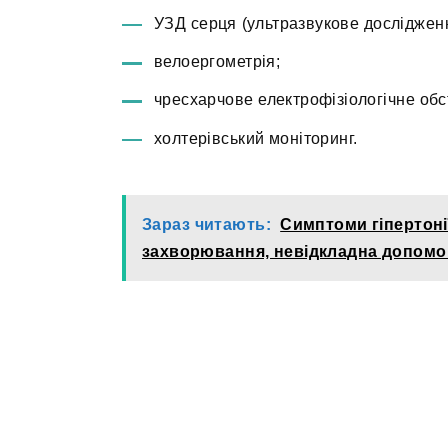
УЗД серця (ультразвукове дослідженн
велоергометрія;
чресхарчове електрофізіологічне об
холтерівський моніторинг.
Зараз читають:
Симптоми гіпертонії
захворювання, невідкладна допомог