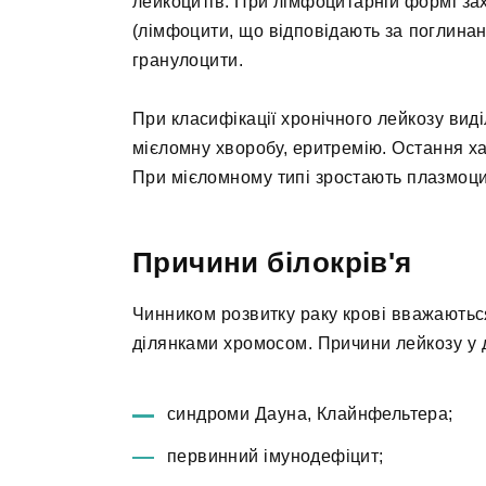
лейкоцитів. При лімфоцитарній формі за
(лімфоцити, що відповідають за поглинан
гранулоцити.
При класифікації хронічного лейкозу вид
мієломну хворобу, еритремію. Остання х
При мієломному типі зростають плазмоци
Причини білокрів'я
Чинником розвитку раку крові вважаютьс
ділянками хромосом. Причини лейкозу у д
синдроми Дауна, Клайнфельтера;
первинний імунодефіцит;