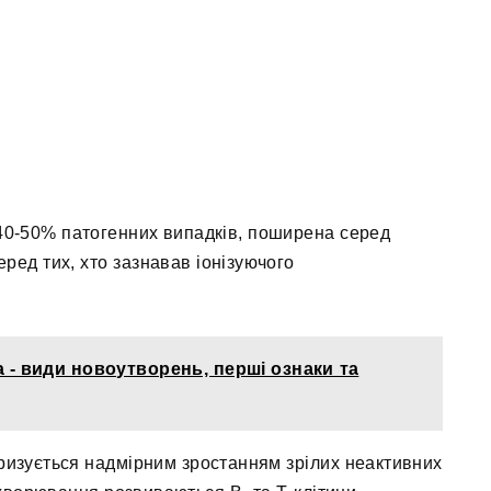
 40-50% патогенних випадків, поширена серед
ред тих, хто зазнавав іонізуючого
 - види новоутворень, перші ознаки та
ризується надмірним зростанням зрілих неактивних