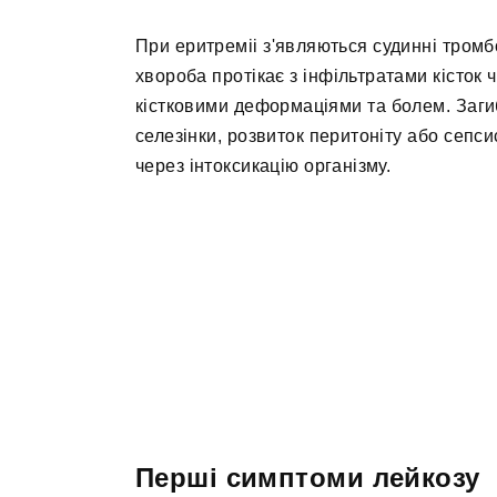
При еритреміі з'являються судинні тромб
хвороба протікає з інфільтратами кісток 
кістковими деформаціями та болем. Заги
селезінки, розвиток перитоніту або сепси
через інтоксикацію організму.
Перші симптоми лейкозу