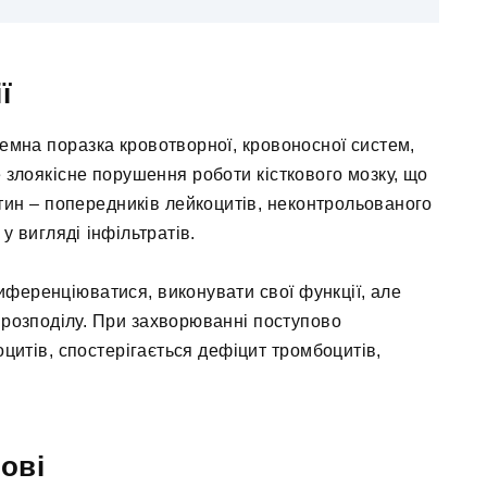
ї
темна поразка кровотворної, кровоносної систем,
Це злоякісне порушення роботи кісткового мозку, що
тин – попередників лейкоцитів, неконтрольованого
у вигляді інфільтратів.
иференціюватися, виконувати свої функції, але
 розподілу. При захворюванні поступово
цитів, спостерігається дефіцит тромбоцитів,
ові