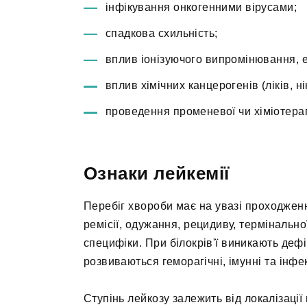
інфікування онкогенними вірусами;
спадкова схильність;
вплив іонізуючого випромінювання, е
вплив хімічних канцерогенів (ліків, ні
проведення променевої чи хіміотерап
Ознаки лейкемії
Перебіг хвороби має на увазі проходження
ремісії, одужання, рецидиву, терміналь
специфіки. При білокрів'ї виникають дефіци
розвиваються геморагічні, імунні та інфе
Ступінь лейкозу залежить від локалізації