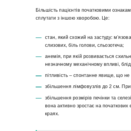
Більшість пацієнтів початковими ознакам
сплутати з іншою хворобою. Це:
стан, який схожий на застуду: м'язова
слизових, біль голови, сльозотеча;
анемія, при якій розвивається схильн
незначному механічному впливі, бліді
пітливість – спонтанне явище, що не 
збільшення лімфовузлів до 2 см. При
збільшення розмірів печінки та селез
вона активно зростає на початкових 
краях.