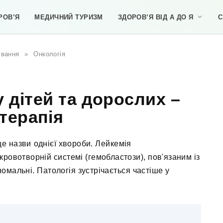
РОВ’Я
МЕДИЧНИЙ ТУРИЗМ
ЗДОРОВ’Я ВІД А ДО Я
С
ування
»
Онкологія
 дітей та дорослих –
 терапія
 це назви однієї хвороби. Лейкемія
ровотворній системі (гемобластози), пов'язаним із
омальні. Патологія зустрічається частіше у