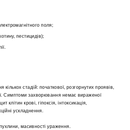
лектромагнітного поля;
котину, пестицидів);
ії.
 кількох стадій: початкової, розгорнутих проявів,
ної. Симптоми захворювання немає вираженої
т клітин крові, гіпоксія, інтоксикація,
кційні ускладнення.
 пухлини, масивності ураження.