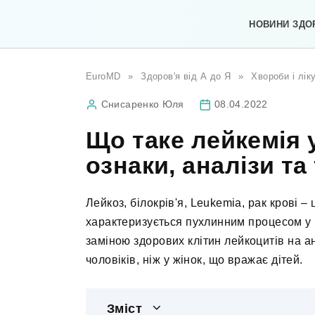
Перейти
до
НОВИНИ ЗДО
вмісту
EuroMD
»
Здоров'я від А до Я
»
Хвороби і лік
Снисаренко Юля
08.04.2022
Що таке лейкемія у
ознаки, аналізи та
Лейкоз, білокрів'я, Leukemia, рак крові –
характеризується пухлинним процесом у к
заміною здорових клітин лейкоцитів на ан
чоловіків, ніж у жінок, що вражає дітей.
Зміст