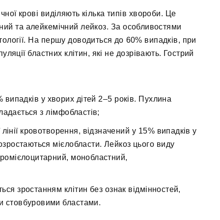
ної крові виділяють кілька типів хвороби. Це
чний та алейкемічний лейкоз. За особливостями
атології. На першу доводиться до 60% випадків, при
уляції бластних клітин, які не дозрівають. Гострий
 випадків у хворих дітей 2–5 років. Пухлина
ладається з лімфобластів;
 лінії кровотворення, відзначений у 15% випадків у
розростаються мієлобласти. Лейкоз цього виду
промієлоцитарний, монобластний,
ся зростанням клітин без ознак відмінностей,
и стовбуровими бластами.