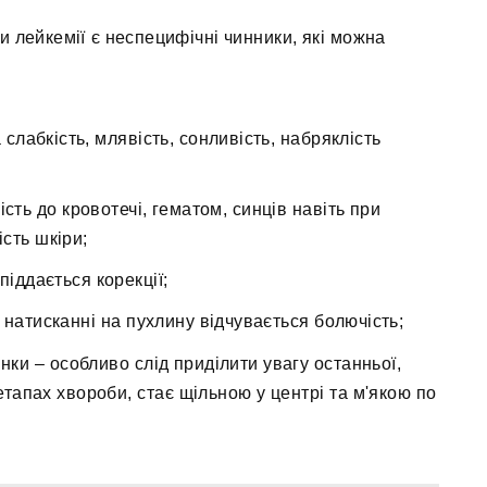
и лейкемії є неспецифічні чинники, які можна
 слабкість, млявість, сонливість, набряклість
ість до кровотечі, гематом, синців навіть при
сть шкіри;
піддається корекції;
 натисканні на пухлину відчувається болючість;
інки – особливо слід приділити увагу останньої,
етапах хвороби, стає щільною у центрі та м'якою по