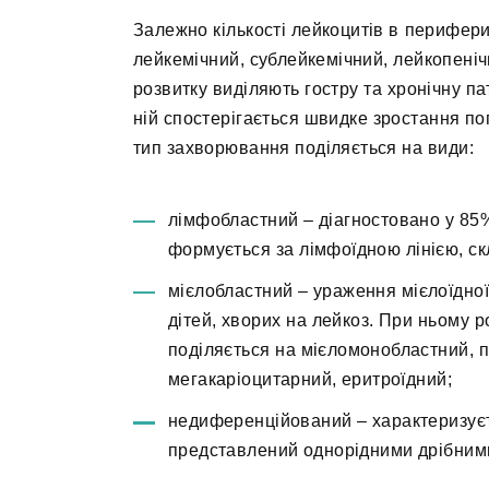
Залежно кількості лейкоцитів в периферич
лейкемічний, сублейкемічний, лейкопені
розвитку виділяють гостру та хронічну п
ній спостерігається швидке зростання поп
тип захворювання поділяється на види:
лімфобластний – діагностовано у 85%
формується за лімфоїдною лінією, ск
мієлобластний – ураження мієлоїдної
дітей, хворих на лейкоз. При ньому 
поділяється на мієломонобластний, 
мегакаріоцитарний, еритроїдний;
недиференційований – характеризуєть
представлений однорідними дрібним