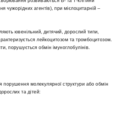
хворювання розвиваються В- та Т-клітини
ня чужорідних агентів), при мієлоцитарній –
іляють ювенільний, дитячий, дорослий типи,
арактеризується лейкоцитозом та тромбоцитозом.
ти, порушується обмін імуноглобулінів.
я порушення молекулярної структури або обмін
орослих та дітей: