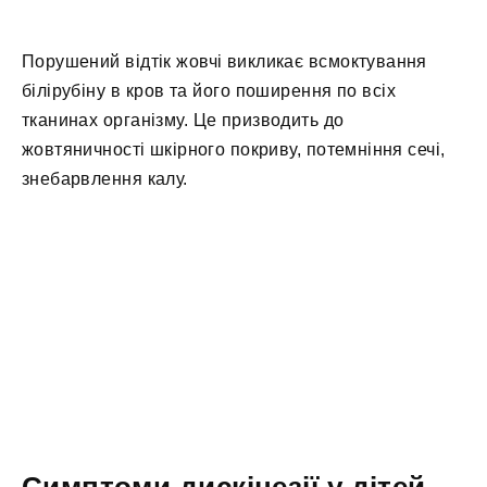
Порушений відтік жовчі викликає всмоктування
білірубіну в кров та його поширення по всіх
тканинах організму. Це призводить до
жовтяничності шкірного покриву, потемніння сечі,
знебарвлення калу.
Симптоми дискінезії у дітей