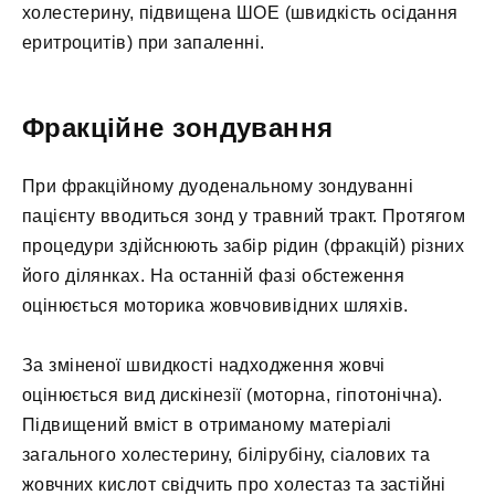
холестерину, підвищена ШОЕ (швидкість осідання
еритроцитів) при запаленні.
Фракційне зондування
При фракційному дуоденальному зондуванні
пацієнту вводиться зонд у травний тракт. Протягом
процедури здійснюють забір рідин (фракцій) різних
його ділянках. На останній фазі обстеження
оцінюється моторика жовчовивідних шляхів.
За зміненої швидкості надходження жовчі
оцінюється вид дискінезії (моторна, гіпотонічна).
Підвищений вміст в отриманому матеріалі
загального холестерину, білірубіну, сіалових та
жовчних кислот свідчить про холестаз та застійні