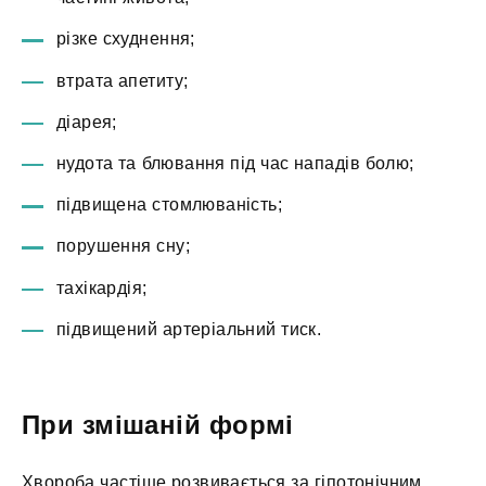
різке схуднення;
втрата апетиту;
діарея;
нудота та блювання під час нападів болю;
підвищена стомлюваність;
порушення сну;
тахікардія;
підвищений артеріальний тиск.
При змішаній формі
Хвороба частіше розвивається за гіпотонічним