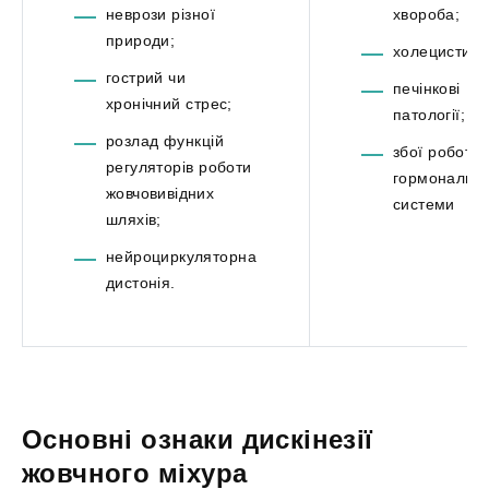
неврози різної
хвороба;
природи;
холецистит;
гострий чи
печінкові
хронічний стрес;
патології;
розлад функцій
збої роботи
регуляторів роботи
гормонально
жовчовивідних
системи
шляхів;
нейроциркуляторна
дистонія.
Основні ознаки дискінезії
жовчного міхура