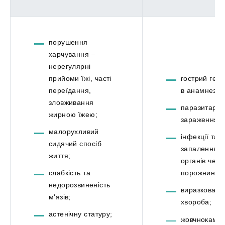
порушення
харчування –
нерегулярні
прийоми їжі, часті
гострий гепа
переїдання,
в анамнезі;
зловживання
паразитарн
жирною їжею;
зараження;
малорухливий
інфекції та
сидячий спосіб
запалення
життя;
органів чере
слабкість та
порожнини;
недорозвиненість
виразкова
м'язів;
хвороба;
астенічну статуру;
жовчнокам'я