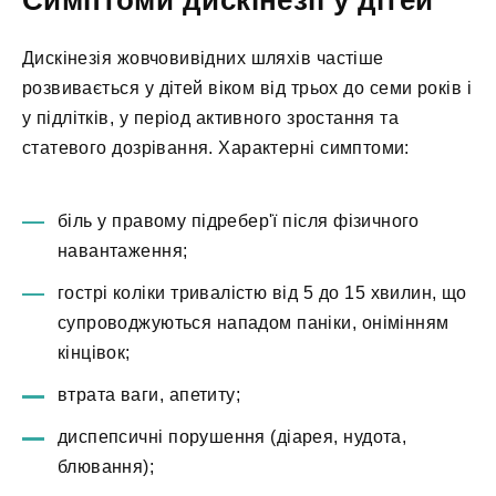
Дискінезія жовчовивідних шляхів частіше
розвивається у дітей віком від трьох до семи років і
у підлітків, у період активного зростання та
статевого дозрівання. Характерні симптоми:
біль у правому підребер'ї після фізичного
навантаження;
гострі коліки тривалістю від 5 до 15 хвилин, що
супроводжуються нападом паніки, онімінням
кінцівок;
втрата ваги, апетиту;
диспепсичні порушення (діарея, нудота,
блювання);