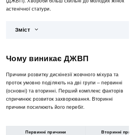
(ДЖВП). Хвороби більш схильні до молодих жінок
астенічної статури.
Зміст
Чому виникає ДЖВП
Причини розвитку дискінезії жовчного міхура та
проток умовно поділяють на дві групи – первинні
(основні) та вторинні. Перший комплекс факторів
спричинює розвиток захворювання. Вторинні
причини посилюють його перебіг.
Первинні причини
Вторинні прич