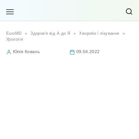
Перейти
до
вмісту
EuroMD
»
Здоров'я від А до Я
»
Хвороби і лікування
»
Урологія
Юлія Коваль
09.04.2022