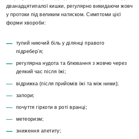
дванадцятипалої кишки, регулярно викидаючи жовч
у протоки під великим натиском. Симптоми цієї
форми хвороби:
тупий ниючий біль у ділянці правого
підребер'я;
регулярна нудота та блювання з жовчю через
деякий час після їжі;
відрижка (після прийомів їжі та між ними);
запори;
почуття гіркоти в роті вранці;
метеоризм;
зниження апетиту;