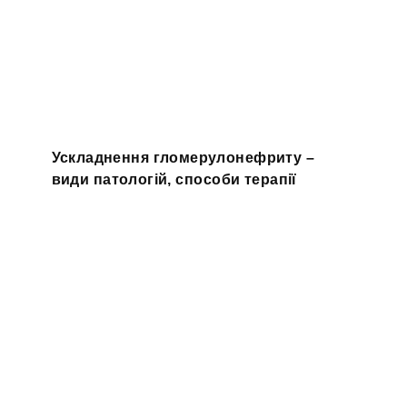
Ускладнення гломерулонефриту –
види патологій, способи терапії