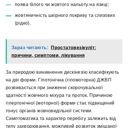
поява білого чи жовтого нальоту на язиці;
жовтяничність шкірного покриву та слизових
(рідко).
Зараз читають:
Простатовезікуліт:
причини, симптоми, лікування
За природою виникнення дискінезію класифікують
на дві форми. Гіпотонічна (гіпомоторна) ДЖВП
розвивається при зниженні скорочувальної
здатності жовчного міхура та проток. Причиною
гіпертонічної (моторної) форми стає підвищений
тонус органів жовчовидільної системи.
Симптоматика та характер перебігу залежить від
типу захворювання, можливий розвиток змішаної