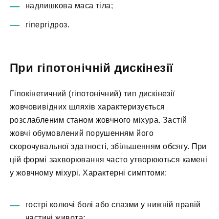
надлишкова маса тіла;
гіпергідроз.
При гіпотонічній дискінезії
Гіпокінетичний (гіпотонічний) тип дискінезії
жовчовивідних шляхів характеризується
розслабленим станом жовчного міхура. Застій
жовчі обумовлений порушенням його
скорочувальної здатності, збільшенням обсягу. При
цій формі захворювання часто утворюються камені
у жовчному міхурі. Характерні симптоми:
гострі колючі болі або спазми у нижній правій
частині живота;